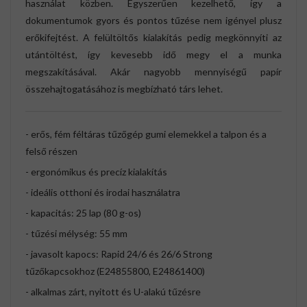
használat közben. Egyszerűen kezelhető, így a
dokumentumok gyors és pontos tűzése nem igényel plusz
erőkifejtést. A felültöltős kialakítás pedig megkönnyíti az
utántöltést, így kevesebb idő megy el a munka
megszakításával. Akár nagyobb mennyiségű papír
összehajtogatásához is megbízható társ lehet.
- erős, fém féltáras tűzőgép gumi elemekkel a talpon és a
felső részen
- ergonómikus és precíz kialakítás
- ideális otthoni és irodai használatra
- kapacitás: 25 lap (80 g-os)
- tűzési mélység: 55 mm
- javasolt kapocs: Rapid 24/6 és 26/6 Strong
tűzőkapcsokhoz (E24855800, E24861400)
- alkalmas zárt, nyitott és U-alakú tűzésre