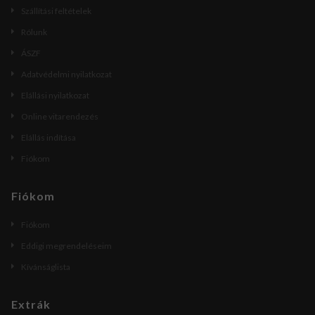
Szállítási feltételek
Rólunk
ÁSZF
Adatvédelmi nyilatkozat
Elállási nyilatkozat
Online vitarendezés
Elállás indítása
Fiókom
Fiókom
Fiókom
Eddigi megrendeléseim
Kívánságlista
Extrák