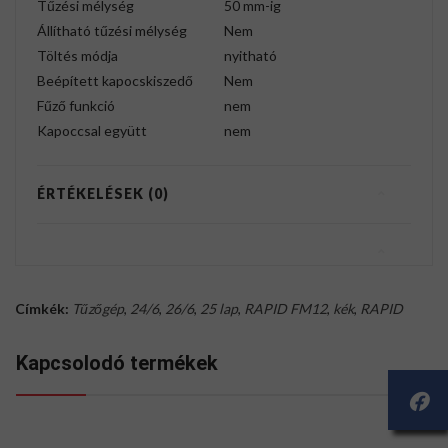
Tűzési mélység
50 mm-ig
Állítható tűzési mélység
Nem
Töltés módja
nyitható
Beépített kapocskiszedő
Nem
Fűző funkció
nem
Kapoccsal együtt
nem
ÉRTÉKELÉSEK (0)
Címkék:
Tűzőgép
,
24/6
,
26/6
,
25 lap
,
RAPID FM12
,
kék
,
RAPID
Kapcsolodó termékek