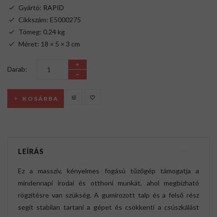
Gyártó:
RAPID
Cikkszám: E5000275
Tömeg: 0.24 kg
Méret: 18 × 5 × 3 cm
Darab:
KOSÁRBA
LEÍRÁS
Ez a masszív, kényelmes fogású tűzőgép támogatja a
mindennapi irodai és otthoni munkát, ahol megbízható
rögzítésre van szükség. A gumírozott talp és a felső rész
segít stabilan tartani a gépet és csökkenti a csúszkálást