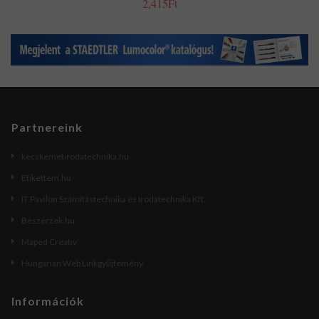
2,415Ft
Partnereink
kecskemetirodatechnika.hu
Etikettem.hu
IT Pavilon Számítástechnika és Irodatechnika Kft.
Beszerzek.hu
Maped Creativ
Hungarian Web Linkgyűjtemény
Információk