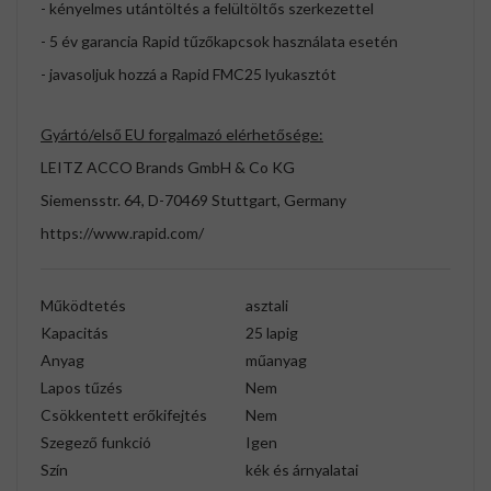
- kényelmes utántöltés a felültöltős szerkezettel
- 5 év garancia Rapid tűzőkapcsok használata esetén
- javasoljuk hozzá a Rapid FMC25 lyukasztót
Gyártó/első EU forgalmazó elérhetősége:
LEITZ ACCO Brands GmbH & Co KG
Siemensstr. 64, D-70469 Stuttgart, Germany
https://www.rapid.com/
Működtetés
asztali
Kapacitás
25 lapig
Anyag
műanyag
Lapos tűzés
Nem
Csökkentett erőkifejtés
Nem
Szegező funkció
Igen
Szín
kék és árnyalatai