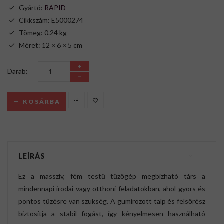
Gyártó:
RAPID
Cikkszám: E5000274
Tömeg: 0.24 kg
Méret: 12 × 6 × 5 cm
Darab:
KOSÁRBA
LEÍRÁS
Ez a masszív, fém testű tűzőgép megbízható társ a
mindennapi irodai vagy otthoni feladatokban, ahol gyors és
pontos tűzésre van szükség. A gumírozott talp és felsőrész
biztosítja a stabil fogást, így kényelmesen használható