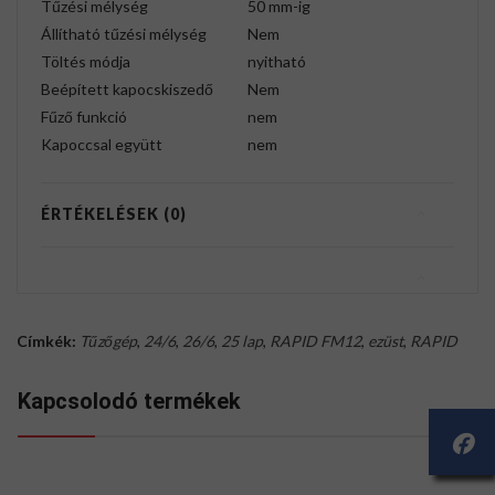
Tűzési mélység
50 mm-ig
Állítható tűzési mélység
Nem
Töltés módja
nyitható
Beépített kapocskiszedő
Nem
Fűző funkció
nem
Kapoccsal együtt
nem
ÉRTÉKELÉSEK (0)
Címkék:
Tűzőgép
,
24/6
,
26/6
,
25 lap
,
RAPID FM12
,
ezüst
,
RAPID
Kapcsolodó termékek