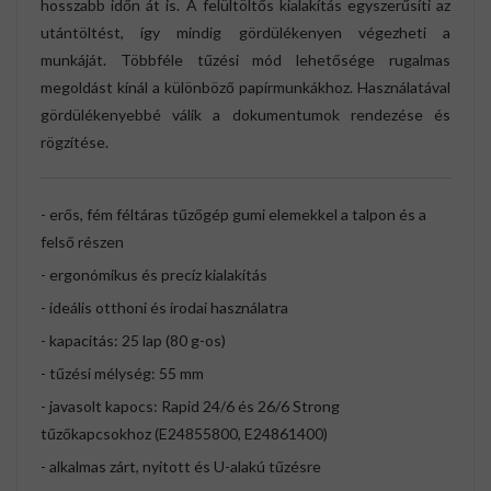
hosszabb időn át is. A felültöltős kialakítás egyszerűsíti az
utántöltést, így mindig gördülékenyen végezheti a
munkáját. Többféle tűzési mód lehetősége rugalmas
megoldást kínál a különböző papírmunkákhoz. Használatával
gördülékenyebbé válik a dokumentumok rendezése és
rögzítése.
- erős, fém féltáras tűzőgép gumi elemekkel a talpon és a
felső részen
- ergonómikus és precíz kialakítás
- ideális otthoni és irodai használatra
- kapacitás: 25 lap (80 g-os)
- tűzési mélység: 55 mm
- javasolt kapocs: Rapid 24/6 és 26/6 Strong
tűzőkapcsokhoz (E24855800, E24861400)
- alkalmas zárt, nyitott és U-alakú tűzésre