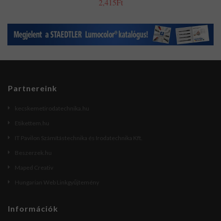
2,415Ft
Partnereink
kecskemetirodatechnika.hu
Etikettem.hu
IT Pavilon Számítástechnika és Irodatechnika Kft.
Beszerzek.hu
Maped Creativ
Hungarian Web Linkgyűjtemény
Információk