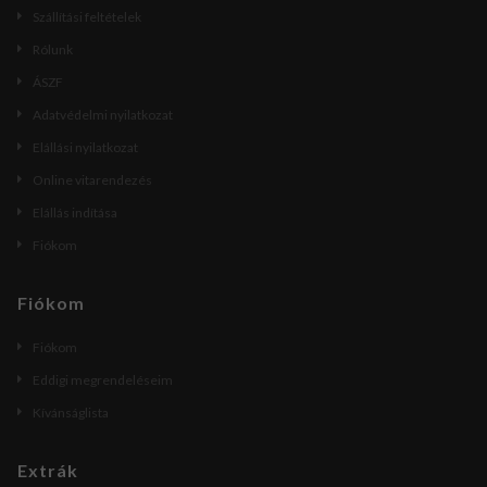
Szállítási feltételek
Rólunk
ÁSZF
Adatvédelmi nyilatkozat
Elállási nyilatkozat
Online vitarendezés
Elállás indítása
Fiókom
Fiókom
Fiókom
Eddigi megrendeléseim
Kívánságlista
Extrák