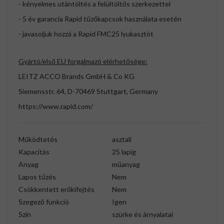
- kényelmes utántöltés a felültöltős szerkezettel
- 5 év garancia Rapid tűzőkapcsok használata esetén
- javasoljuk hozzá a Rapid FMC25 lyukasztót
Gyártó/első EU forgalmazó elérhetősége:
LEITZ ACCO Brands GmbH & Co KG
Siemensstr. 64, D-70469 Stuttgart, Germany
https://www.rapid.com/
Működtetés
asztali
Kapacitás
25 lapig
Anyag
műanyag
Lapos tűzés
Nem
Csökkentett erőkifejtés
Nem
Szegező funkció
Igen
Szín
szürke és árnyalatai