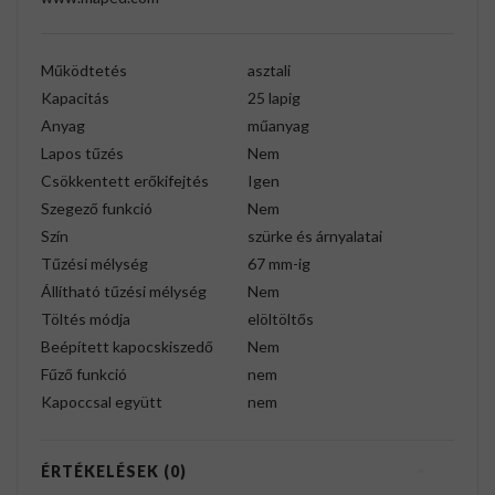
Működtetés
asztali
Kapacitás
25 lapig
Anyag
műanyag
Lapos tűzés
Nem
Csökkentett erőkifejtés
Igen
Szegező funkció
Nem
Szín
szürke és árnyalatai
Tűzési mélység
67 mm-ig
Állítható tűzési mélység
Nem
Töltés módja
elöltöltős
Beépített kapocskiszedő
Nem
Fűző funkció
nem
Kapoccsal együtt
nem
ÉRTÉKELÉSEK (0)