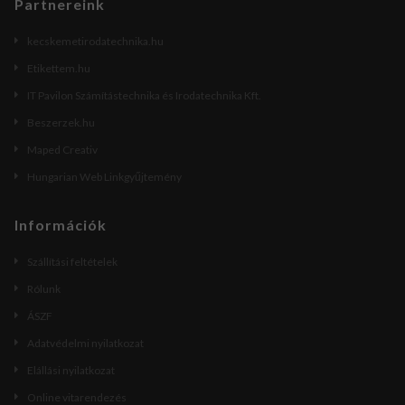
Partnereink
kecskemetirodatechnika.hu
Etikettem.hu
IT Pavilon Számítástechnika és Irodatechnika Kft.
Beszerzek.hu
Maped Creativ
Hungarian Web Linkgyűjtemény
Információk
Szállítási feltételek
Rólunk
ÁSZF
Adatvédelmi nyilatkozat
Elállási nyilatkozat
Online vitarendezés