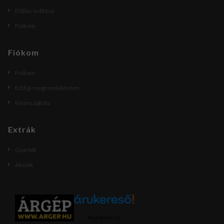
Elállás indítása
Fiókom
Fiókom
Fiókom
Eddigi megrendeléseim
Kívánságlista
Extrák
Gyártók
Akciók
Árukereső.hu