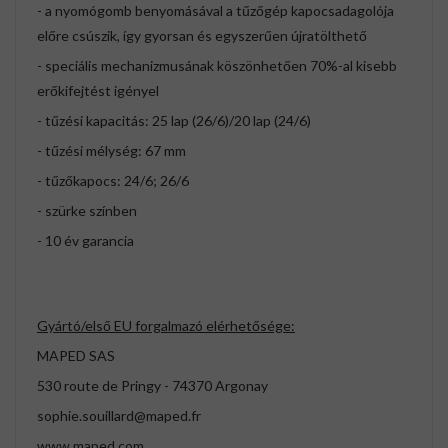
- a nyomógomb benyomásával a tűzőgép kapocsadagolója
előre csúszik, így gyorsan és egyszerűen újratölthető
- speciális mechanizmusának köszönhetően 70%-al kisebb
erőkifejtést igényel
- tűzési kapacitás: 25 lap (26/6)/20 lap (24/6)
- tűzési mélység: 67 mm
- tűzőkapocs: 24/6; 26/6
- szürke színben
- 10 év garancia
Gyártó/első EU forgalmazó elérhetősége:
MAPED SAS
530 route de Pringy - 74370 Argonay
sophie.souillard@maped.fr
www.maped.com