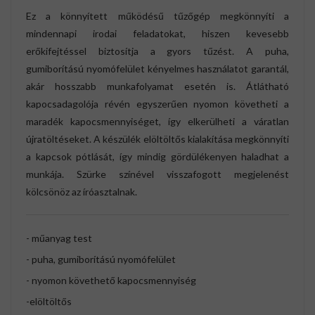
Ez a könnyített működésű tűzőgép megkönnyíti a
mindennapi irodai feladatokat, hiszen kevesebb
erőkifejtéssel biztosítja a gyors tűzést. A puha,
gumiborítású nyomófelület kényelmes használatot garantál,
akár hosszabb munkafolyamat esetén is. Átlátható
kapocsadagolója révén egyszerűen nyomon követheti a
maradék kapocsmennyiséget, így elkerülheti a váratlan
újratöltéseket. A készülék elöltöltős kialakítása megkönnyíti
a kapcsok pótlását, így mindig gördülékenyen haladhat a
munkája. Szürke színével visszafogott megjelenést
kölcsönöz az íróasztalnak.
- műanyag test
- puha, gumiborítású nyomófelület
- nyomon követhető kapocsmennyiség
-elöltöltős