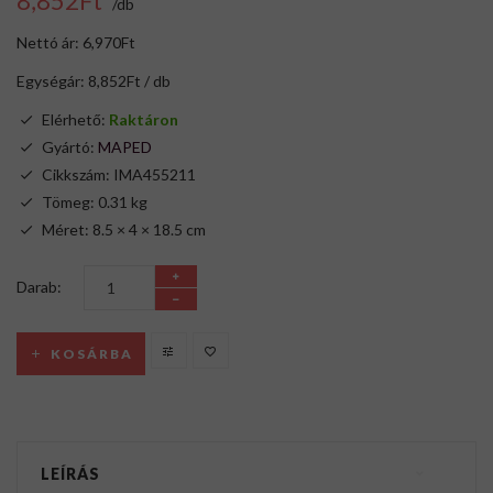
8,852Ft
/db
Nettó ár: 6,970Ft
Egységár: 8,852Ft / db
Elérhető:
Raktáron
Gyártó:
MAPED
Cikkszám: IMA455211
Tömeg: 0.31 kg
Méret: 8.5 × 4 × 18.5 cm
Darab:
KOSÁRBA
LEÍRÁS