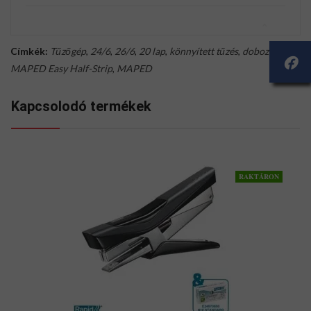
Címkék:
Tűzőgép
,
24/6
,
26/6
,
20 lap
,
könnyített tűzés
,
dobozos
,
MAPED Easy Half-Strip
,
MAPED
Kapcsolodó termékek
RAKTÁRON