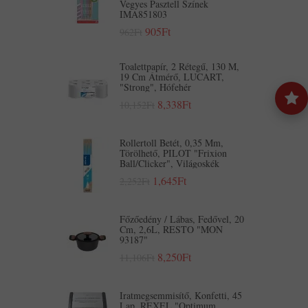
Vegyes Pasztell Színek
IMA851803
905Ft
962Ft
Toalettpapír, 2 Rétegű, 130 M,
19 Cm Átmérő, LUCART,
"Strong", Hófehér
8,338Ft
10,152Ft
Rollertoll Betét, 0,35 Mm,
Törölhető, PILOT "Frixion
Ball/Clicker", Világoskék
1,645Ft
2,252Ft
Főzőedény / Lábas, Fedővel, 20
Cm, 2,6L, RESTO "MON
93187"
8,250Ft
11,106Ft
Iratmegsemmisítő, Konfetti, 45
Lap, REXEL "Optimum