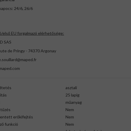
kapocs: 24/6, 26/6
ó/első EU forgalmazó elérhetősége:
D SAS
oute de Pringy - 74370 Argonay
e.souillard@maped.fr
maped.com
tetés
asztali
itás
25 lapig
g
műanyag
 tűzés
Nem
entett erőkifejtés
Nem
ző funkció
Nem