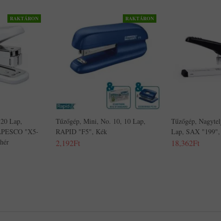
RAKTÁRON
RAKTÁRON
 20 Lap,
Tűzőgép, Mini, No. 10, 10 Lap,
Tűzőgép, Nagytel
RAPESCO "X5-
RAPID "F5", Kék
Lap, SAX "199",
ehér
2,192Ft
18,362Ft