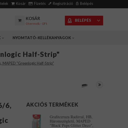
ételek
Kosár
Fizetés
Regisztráció
Belépés
KOSÁR
BELÉPÉS
0 termék - 0Ft
K
NYOMTATÓ-KELLÉKANYAGOK
logic Half-Strip"
, MAPED "Greenlogic Half-Strip"
6/6,
AKCIÓS TERMÉKEK
Grafitceruza Radírral, HB,
gic
Háromszögletű, MAPED
"Black`Peps Glitter Deco",