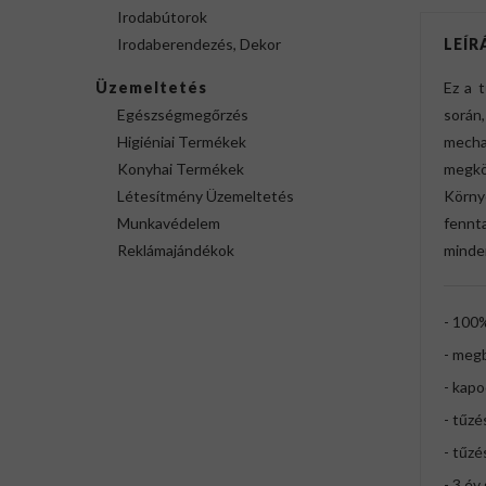
Irodabútorok
Irodaberendezés, Dekor
LEÍR
Üzemeltetés
Ez a 
Egészségmegőrzés
során,
Higiéniai Termékek
mecha
Konyhai Termékek
megkö
Létesítmény Üzemeltetés
Körny
Munkavédelem
fennt
Reklámajándékok
minde
- 100
- meg
- kapo
- tűzé
- tűzé
- 3 év