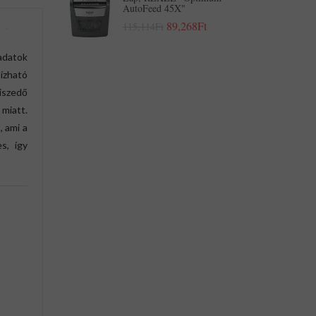
AutoFeed 45X"
89,268Ft
115,114Ft
adatok
bízható
iszedő
miatt.
 ami a
s, így