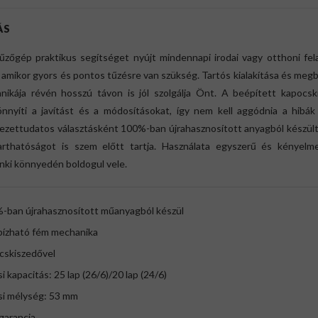
ÁS
tűzőgép praktikus segítséget nyújt mindennapi irodai vagy otthoni fel
 amikor gyors és pontos tűzésre van szükség. Tartós kialakítása és meg
nikája révén hosszú távon is jól szolgálja Önt. A beépített kapocsk
nnyíti a javítást és a módosításokat, így nem kell aggódnia a hibák 
ezettudatos választásként 100%-ban újrahasznosított anyagból készült,
arthatóságot is szem előtt tartja. Használata egyszerű és kényelme
nki könnyedén boldogul vele.
%-ban újrahasznosított műanyagból készül
bízható fém mechanika
cskiszedővel
si kapacitás: 25 lap (26/6)/20 lap (24/6)
si mélység: 53 mm
 garancia