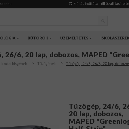
Elállás indítása
Szállítási felt
szer.hu
OLÓGIA
BÚTOROK
ÜZEMELTETÉS
ISKOLASZERE
, 26/6, 20 lap, dobozos, MAPED "Green
Irodai kisgépek
Tűzőgépek
Tűzőgép, 24/6, 26/6, 20 lap, dobozos
Tűzőgép, 24/6, 2
20 lap, dobozos,
MAPED "Greenlo
Half-Strip"