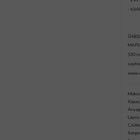
- tűző
Gyárt
MAPE
530 r
sophi
www.
Működ
Kapac
Anya
Lapos
Csökk
Szege