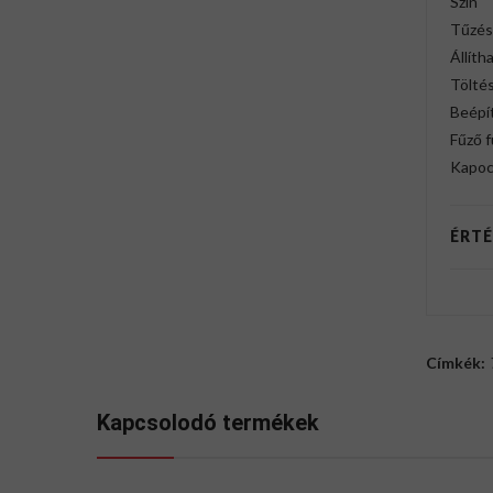
Szín
Tűzés
Állíth
Tölté
Beépí
Fűző f
Kapoc
ÉRTÉ
Címkék:
Kapcsolodó termékek