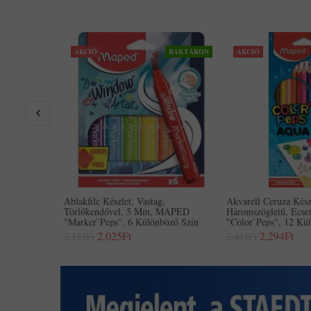
AKCIÓ
RAKTÁRON
AKCIÓ
Ablakfilc Készlet, Vastag,
Akvarell Ceruza Kész
Törlőkendővel, 5 Mm, MAPED
Háromszögletű, Ecs
"Marker`Peps", 6 Különböző Szín
"Color`Peps", 12 Kü
2,025Ft
2,294Ft
2,153Ft
2,441Ft