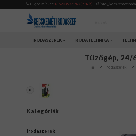
Hívjon minket:
+36203956949 (9-16h)
info@kecskemetiroda
IRODASZEREK
IRODATECHNIKA
TECHN
Tűzőgép, 24/6
Irodaszerek
Kategóriák
Irodaszerek