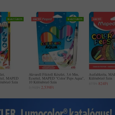
RAKTÁRON
AKCIÓ
RAKTÁRON
AKCIÓ
let,
Akvarell Filctoll Készlet, 3,6 Mm,
Aszfaltkréta, MA
ettel, MAPED
Ecsettel, MAPED "Color`Peps Aqua",
Különböző Szín
lönböző Szín
10 Különböző Szín
824Ft
877Ft
2,539Ft
2,702Ft