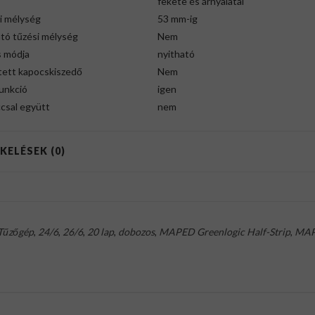
fekete és árnyalatai
i mélység
53 mm-ig
ató tűzési mélység
Nem
s módja
nyitható
tett kapocskiszedő
Nem
unkció
igen
csal együtt
nem
KELÉSEK (0)
Tűzőgép
,
24/6
,
26/6
,
20 lap
,
dobozos
,
MAPED Greenlogic Half-Strip
,
MA