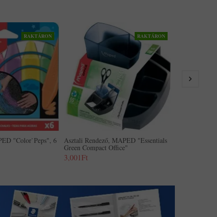
RAKTÁRON
RAKTÁRON
Asztali Rende
Green Maxi Of
5,529Ft
PED "Color`Peps", 6
Asztali Rendező, MAPED "Essentials
Green Compact Office"
3,001Ft