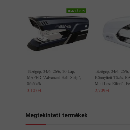
RAKTÁRON
Tűzőgép, 24/6, 26/6, 20 Lap,
Tűzőgép, 24/6, 26/6,
MAPED "Advanced Half-Strip",
Könnyített Tűzés, 
Sötétkék
Mini Less Effort", F
3,107Ft
2,709Ft
Megtekintett termékek