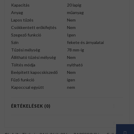
Kapacitás
20 lapig
Anyag
műanyag
Lapos tűzés
Nem
Csökkentett erőkifejtés
Nem
Szegező funkció
Igen
Szín
fekete és árnyalatai
Tűzési mélység
78 mm-ig
Állítható tűzési mélység
Nem
Töltés módja
nyitható
Beépített kapocskiszedő
Nem
Fűző funkció
igen
Kapoccsal együtt
nem
ÉRTÉKELÉSEK (0)