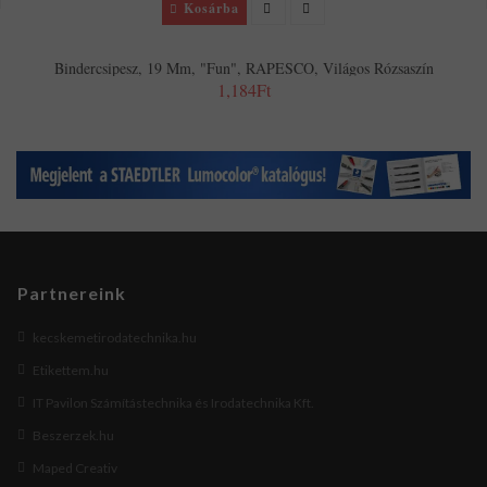
Kosárba
Bindercsipesz, 19 Mm, "Fun", RAPESCO, Világos Rózsaszín
1,184Ft
Partnereink
kecskemetirodatechnika.hu
Etikettem.hu
IT Pavilon Számítástechnika és Irodatechnika Kft.
Beszerzek.hu
Maped Creativ