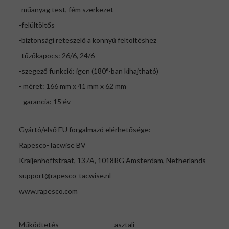
-műanyag test, fém szerkezet
-felültöltős
-biztonsági reteszelő a könnyű feltöltéshez
-tűzőkapocs: 26/6, 24/6
-szegező funkció: igen (180°-ban kihajtható)
- méret: 166 mm x 41 mm x 62 mm
- garancia: 15 év
Gyártó/első EU forgalmazó elérhetősége:
Rapesco-Tacwise BV
Kraijenhoffstraat, 137A, 1018RG Amsterdam, Netherlands
support@rapesco-tacwise.nl
www.rapesco.com
Működtetés
asztali