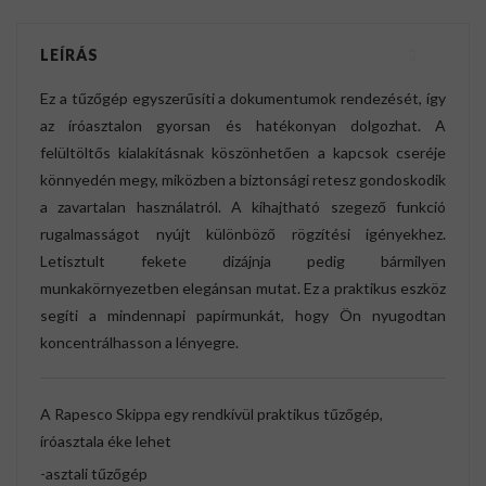
LEÍRÁS
Ez a tűzőgép egyszerűsíti a dokumentumok rendezését, így
az íróasztalon gyorsan és hatékonyan dolgozhat. A
felültöltős kialakításnak köszönhetően a kapcsok cseréje
könnyedén megy, miközben a biztonsági retesz gondoskodik
a zavartalan használatról. A kihajtható szegező funkció
rugalmasságot nyújt különböző rögzítési igényekhez.
Letisztult fekete dizájnja pedig bármilyen
munkakörnyezetben elegánsan mutat. Ez a praktikus eszköz
segíti a mindennapi papírmunkát, hogy Ön nyugodtan
koncentrálhasson a lényegre.
A Rapesco Skippa egy rendkívül praktikus tűzőgép,
íróasztala éke lehet
-asztali tűzőgép