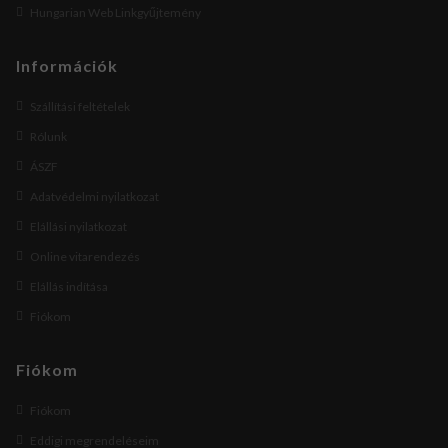
Hungarian Web Linkgyűjtemény
Információk
Szállítási feltételek
Rólunk
ÁSZF
Adatvédelmi nyilatkozat
Elállási nyilatkozat
Online vitarendezés
Elállás indítása
Fiókom
Fiókom
Fiókom
Eddigi megrendeléseim