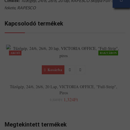
Címkék:
Tűzőgép
,
24/6
,
26/6
,
20 lap
,
RAPESCO Skippa Full-Strip
,
fekete
,
RAPESCO
Kapcsolodó termékek
AKCIÓ
RAKTÁRON
Kosárba
T
Tűzőgép, 24/6, 26/6, 20 Lap, VICTORIA OFFICE, "Full-Strip",
Piros
1,324Ft
1,849Ft
Megtekintett termékek