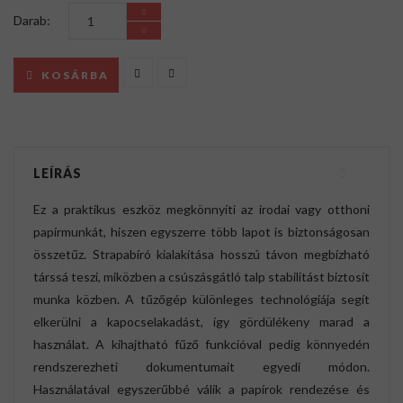
Darab:
KOSÁRBA
LEÍRÁS
Ez a praktikus eszköz megkönnyíti az irodai vagy otthoni
papírmunkát, hiszen egyszerre több lapot is biztonságosan
összetűz. Strapabíró kialakítása hosszú távon megbízható
társsá teszi, miközben a csúszásgátló talp stabilitást biztosít
munka közben. A tűzőgép különleges technológiája segít
elkerülni a kapocselakadást, így gördülékeny marad a
használat. A kihajtható fűző funkcióval pedig könnyedén
rendszerezheti dokumentumait egyedi módon.
Használatával egyszerűbbé válik a papírok rendezése és