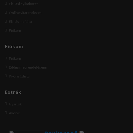
Elállási nyilatkozat
Online vitarendezés
Elállás indítása
Fiókom
Fiókom
Fiókom
Eddigi megrendeléseim
Kívánságlista
Extrák
Gyártók
Akciók