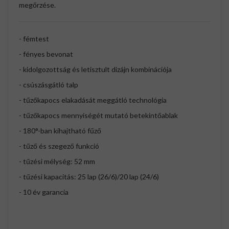
megőrzése.
- fémtest
- fényes bevonat
- kidolgozottság és letisztult dizájn kombinációja
- csúszásgátló talp
- tűzőkapocs elakadását meggátló technológia
- tűzőkapocs mennyiségét mutató betekintőablak
- 180°-ban kihajtható fűző
- tűző és szegező funkció
- tűzési mélység: 52 mm
- tűzési kapacitás: 25 lap (26/6)/20 lap (24/6)
- 10 év garancia