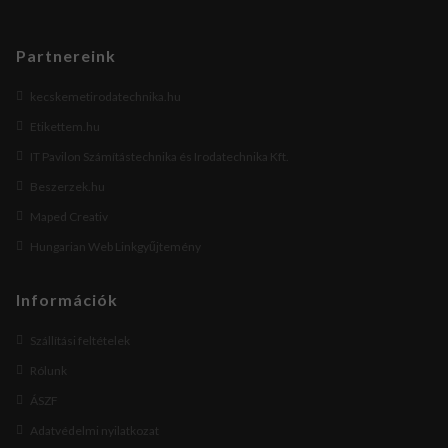
Partnereink
kecskemetirodatechnika.hu
Etikettem.hu
IT Pavilon Számítástechnika és Irodatechnika Kft.
Beszerzek.hu
Maped Creativ
Hungarian Web Linkgyűjtemény
Információk
Szállítási feltételek
Rólunk
ÁSZF
Adatvédelmi nyilatkozat