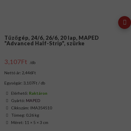
Tűzőgép, 24/6, 26/6, 20 lap, MAPED
"Advanced Half-Strip", szürke
3,107Ft
/db
Nettó ár: 2,446Ft
Egységár: 3,107Ft / db
Elérhető:
Raktáron
Gyártó:
MAPED
Cikkszám: IMA354510
Tömeg: 0.26 kg
Méret: 11 × 5 × 3 cm