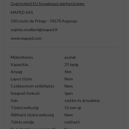
Gyártó/első EU forgalmazó elérhetősége:
MAPED SAS
530 route de Pringy - 74370 Argonay
sophie.souillard@maped.fr
www.maped.com
Működtetés
asztali
Kapacitás
25 lapig
Anyag
fém
Lapos tűzés
Nem
Csökkentett erőkifejtés
Nem
Szegező funkció
Igen
Szín
szürke és árnyalatai
Tűzési mélység
52 mm-ig
Állítható tűzési mélység
Nem
Töltés módja
nyitható