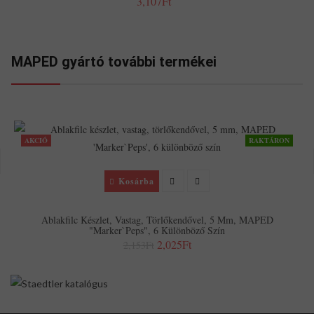
3,107Ft
MAPED gyártó további termékei
AKCIÓ
RAKTÁRON
Kosárba
Ablakfilc Készlet, Vastag, Törlőkendővel, 5 Mm, MAPED
"Marker`Peps", 6 Különböző Szín
2,025Ft
2,153Ft