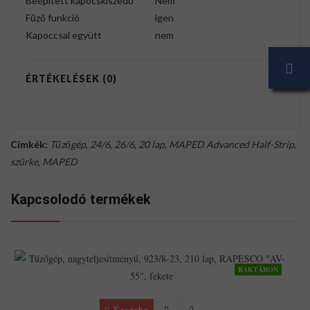
Beépített kapocskiszedő
Nem
Fűző funkció
igen
Kapoccsal együtt
nem
ÉRTÉKELÉSEK (0)
Címkék:
Tűzőgép
,
24/6
,
26/6
,
20 lap
,
MAPED Advanced Half-Strip
,
szürke
,
MAPED
Kapcsolodó termékek
RAKTÁRON
Kosárba