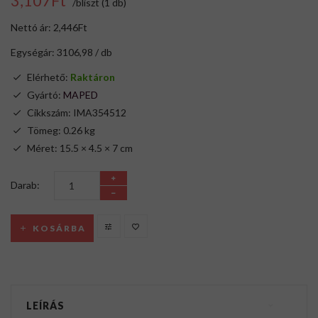
3,107Ft
/bliszt (1 db)
Nettó ár: 2,446Ft
Egységár: 3106,98 / db
Elérhető:
Raktáron
Gyártó:
MAPED
Cikkszám: IMA354512
Tömeg: 0.26 kg
Méret: 15.5 × 4.5 × 7 cm
Darab:
KOSÁRBA
LEÍRÁS