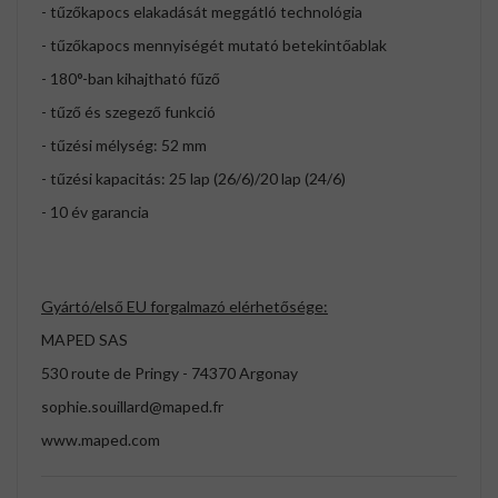
- tűzőkapocs elakadását meggátló technológia
- tűzőkapocs mennyiségét mutató betekintőablak
- 180°-ban kihajtható fűző
- tűző és szegező funkció
- tűzési mélység: 52 mm
- tűzési kapacitás: 25 lap (26/6)/20 lap (24/6)
- 10 év garancia
Gyártó/első EU forgalmazó elérhetősége:
MAPED SAS
530 route de Pringy - 74370 Argonay
sophie.souillard@maped.fr
www.maped.com