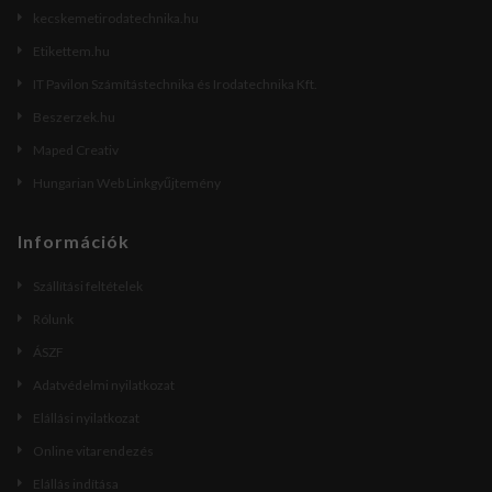
kecskemetirodatechnika.hu
Etikettem.hu
IT Pavilon Számítástechnika és Irodatechnika Kft.
Beszerzek.hu
Maped Creativ
Hungarian Web Linkgyűjtemény
Információk
Szállítási feltételek
Rólunk
ÁSZF
Adatvédelmi nyilatkozat
Elállási nyilatkozat
Online vitarendezés
Elállás indítása