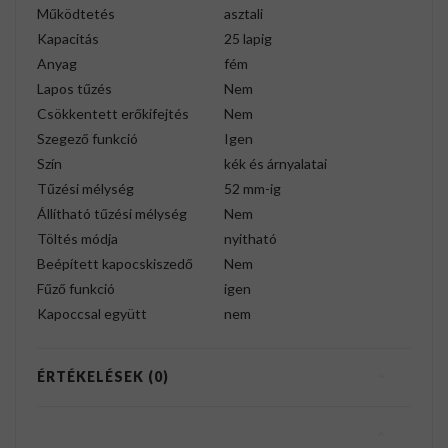
Működtetés
asztali
Kapacitás
25 lapig
Anyag
fém
Lapos tűzés
Nem
Csökkentett erőkifejtés
Nem
Szegező funkció
Igen
Szín
kék és árnyalatai
Tűzési mélység
52 mm-ig
Állítható tűzési mélység
Nem
Töltés módja
nyitható
Beépített kapocskiszedő
Nem
Fűző funkció
igen
Kapoccsal együtt
nem
ÉRTÉKELÉSEK (0)