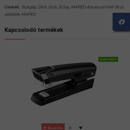
Címkék:
Tűzőgép
,
24/6
,
26/6
,
20 lap
,
MAPED Advanced Half-Strip
,
sötétkék
,
MAPED
Kapcsolodó termékek
RAKTÁRON
T
Kosárba