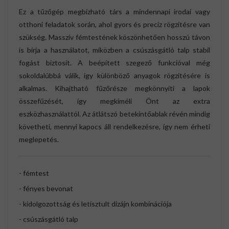
Ez a tűzőgép megbízható társ a mindennapi irodai vagy
otthoni feladatok során, ahol gyors és precíz rögzítésre van
szükség. Masszív fémtestének köszönhetően hosszú távon
is bírja a használatot, miközben a csúszásgátló talp stabil
fogást biztosít. A beépített szegező funkcióval még
sokoldalúbbá válik, így különböző anyagok rögzítésére is
alkalmas. Kihajtható fűzőrésze megkönnyíti a lapok
összefűzését, így megkíméli Önt az extra
eszközhasználattól. Az átlátszó betekintőablak révén mindig
követheti, mennyi kapocs áll rendelkezésre, így nem érheti
meglepetés.
- fémtest
- fényes bevonat
- kidolgozottság és letisztult dizájn kombinációja
- csúszásgátló talp