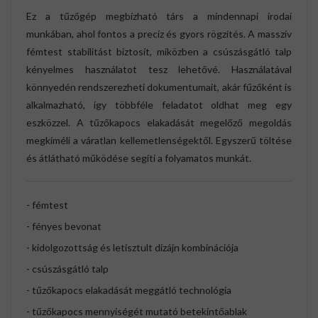
Ez a tűzőgép megbízható társ a mindennapi irodai
munkában, ahol fontos a precíz és gyors rögzítés. A masszív
fémtest stabilitást biztosít, miközben a csúszásgátló talp
kényelmes használatot tesz lehetővé. Használatával
könnyedén rendszerezheti dokumentumait, akár fűzőként is
alkalmazható, így többféle feladatot oldhat meg egy
eszközzel. A tűzőkapocs elakadását megelőző megoldás
megkíméli a váratlan kellemetlenségektől. Egyszerű töltése
és átlátható működése segíti a folyamatos munkát.
- fémtest
- fényes bevonat
- kidolgozottság és letisztult dizájn kombinációja
- csúszásgátló talp
- tűzőkapocs elakadását meggátló technológia
- tűzőkapocs mennyiségét mutató betekintőablak