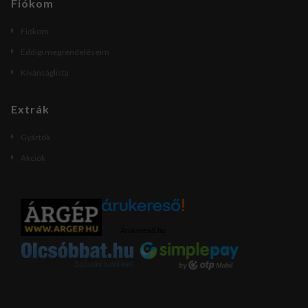
Fiókom
Fiókom
Eddigi megrendeléseim
Kívánságlista
Extrák
Gyártók
Akciók
Árukereső.hu