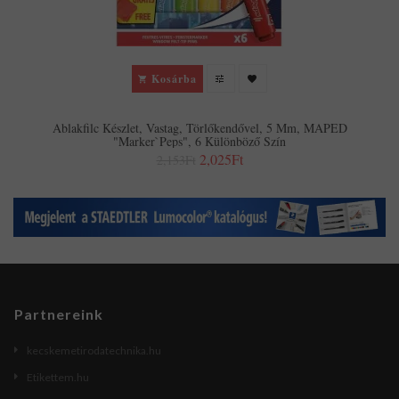
Kosárba
Ablakfilc Készlet, Vastag, Törlőkendővel, 5 Mm, MAPED
"Marker`Peps", 6 Különböző Szín
2,025Ft
2,153Ft
Partnereink
kecskemetirodatechnika.hu
Etikettem.hu