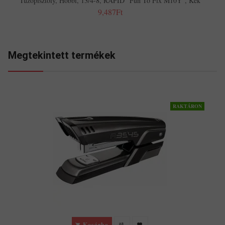
Tűzőpisztoly, Hobbi, 13/4-8, RAPID "Fun To Fix M10Y", Kék
9,487Ft
Megtekintett termékek
RAKTÁRON
Kosárba