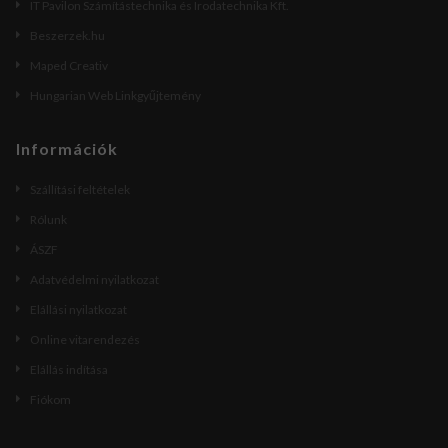
IT Pavilon Számítástechnika és Irodatechnika Kft.
Beszerzek.hu
Maped Creativ
Hungarian Web Linkgyűjtemény
Információk
Szállítási feltételek
Rólunk
ÁSZF
Adatvédelmi nyilatkozat
Elállási nyilatkozat
Online vitarendezés
Elállás indítása
Fiókom