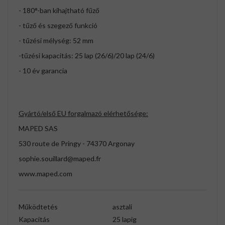
- 180°-ban kihajtható fűző
- tűző és szegező funkció
- tűzési mélység: 52 mm
-tűzési kapacitás: 25 lap (26/6)/20 lap (24/6)
- 10 év garancia
Gyártó/első EU forgalmazó elérhetősége:
MAPED SAS
530 route de Pringy - 74370 Argonay
sophie.souillard@maped.fr
www.maped.com
Működtetés
asztali
Kapacitás
25 lapig