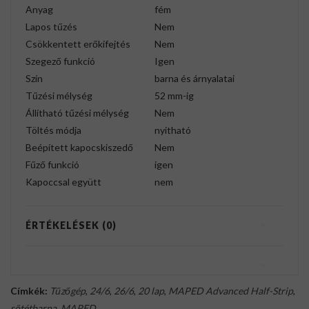
Anyag
fém
Lapos tűzés
Nem
Csökkentett erőkifejtés
Nem
Szegező funkció
Igen
Szín
barna és árnyalatai
Tűzési mélység
52 mm-ig
Állítható tűzési mélység
Nem
Töltés módja
nyitható
Beépített kapocskiszedő
Nem
Fűző funkció
igen
Kapoccsal együtt
nem
ÉRTÉKELÉSEK (0)
Címkék:
Tűzőgép
,
24/6
,
26/6
,
20 lap
,
MAPED Advanced Half-Strip
,
sötétbarna
,
MAPED