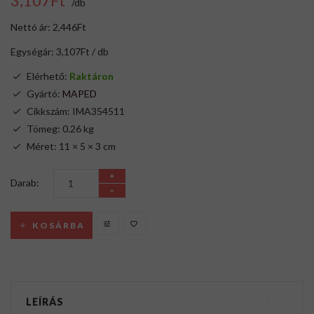
3,107Ft
/db
Nettó ár: 2,446Ft
Egységár: 3,107Ft / db
Elérhető:
Raktáron
Gyártó:
MAPED
Cikkszám: IMA354511
Tömeg: 0.26 kg
Méret: 11 × 5 × 3 cm
Darab:
KOSÁRBA
LEÍRÁS