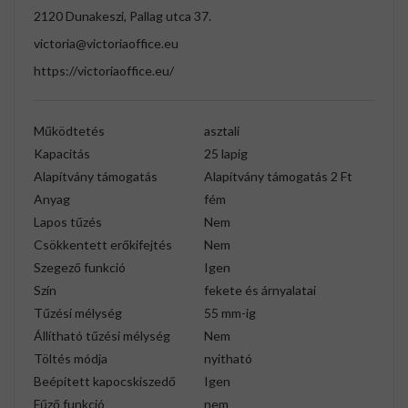
2120 Dunakeszi, Pallag utca 37.
victoria@victoriaoffice.eu
https://victoriaoffice.eu/
Működtetés
asztali
Kapacitás
25 lapig
Alapítvány támogatás
Alapítvány támogatás 2 Ft
Anyag
fém
Lapos tűzés
Nem
Csökkentett erőkifejtés
Nem
Szegező funkció
Igen
Szín
fekete és árnyalatai
Tűzési mélység
55 mm-ig
Állítható tűzési mélység
Nem
Töltés módja
nyitható
Beépített kapocskiszedő
Igen
Fűző funkció
nem