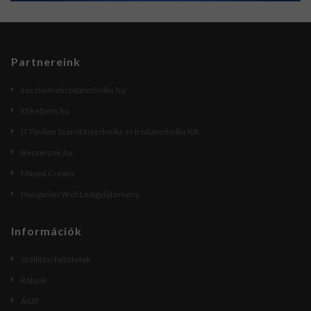
Partnereink
kecskemetirodatechnika.hu
Etikettem.hu
IT Pavilon Számítástechnika és Irodatechnika Kft.
Beszerzek.hu
Maped Creativ
Hungarian Web Linkgyűjtemény
Információk
Szállítási feltételek
Rólunk
ÁSZF