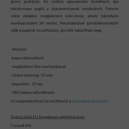
gyors javítását. Az eszköz egyszerűen kezelhető, így
hatékonyan segíti a dokumentumok rendezését. Fekete
színe elegáns megjelenést kölcsönöz, amely bármilyen
munkaasztalon jól mutat. Használatával gördülékenyebbé
válik a papírok összefűzése, így időt takaríthat meg.
-fémtest
-kapocskiszedővel
-megbízható fém mechanikával
-tűzési mélység: 55 mm
-kapacitás : 25 lap
-180 fokban kifordítható
Itt megtekinthető és letölthető a
használati útmutató.
Gyártó/első EU forgalmazó elérhetősége:
Corwell Kft