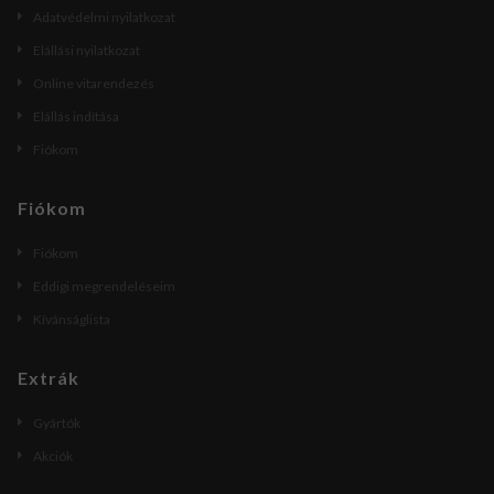
Adatvédelmi nyilatkozat
Elállási nyilatkozat
Online vitarendezés
Elállás indítása
Fiókom
Fiókom
Fiókom
Eddigi megrendeléseim
Kívánságlista
Extrák
Gyártók
Akciók