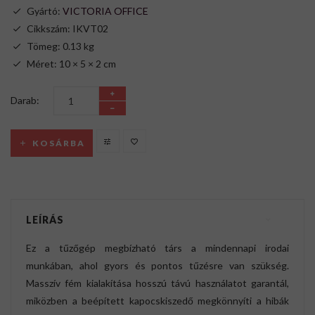
Gyártó:
VICTORIA OFFICE
Cikkszám: IKVT02
Tömeg: 0.13 kg
Méret: 10 × 5 × 2 cm
Darab:
KOSÁRBA
LEÍRÁS
Ez a tűzőgép megbízható társ a mindennapi irodai
munkában, ahol gyors és pontos tűzésre van szükség.
Masszív fém kialakítása hosszú távú használatot garantál,
miközben a beépített kapocskiszedő megkönnyíti a hibák