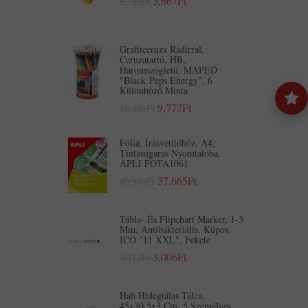
3,667Ft
4,726Ft
Grafitceruza Radírral,
Ceruzatartó, HB,
Háromszögletű, MAPED
"Black`Peps Energy", 6
Különböző Minta
9,777Ft
10,401Ft
Fólia, Írásvetítőhöz, A4,
Tintasugaras Nyomtatóba,
APLI FOTA1061
37,665Ft
40,940Ft
Tábla- És Flipchart Marker, 1-3
Mm, Antibakteriális, Kúpos,
ICO "11 XXL", Fekete
3,006Ft
3,711Ft
Hab Hidegtálas Tálca,
45x30,5x3 Cm, 5 Személyes,