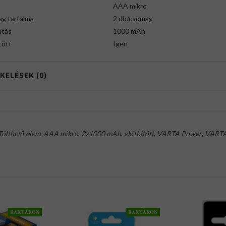
AAA mikro
g tartalma
2 db/csomag
itás
1000 mAh
tött
Igen
KELÉSEK (0)
Tölthető elem
,
AAA mikro
,
2x1000 mAh
,
előtöltött
,
VARTA Power
,
VART
RAKTÁRON
RAKTÁRON