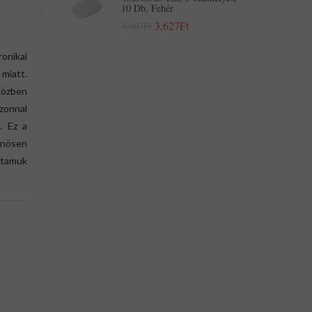
10 Db, Fehér
3,627Ft
3,907Ft
onikai
miatt.
özben
zonnal
. Ez a
önösen
rtamuk