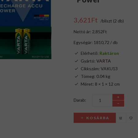
3,621Ft
/bliszt (2 db)
Nettó ár: 2,852Ft
Egységár: 1810,72 / db
Elérhető:
Raktáron
Gyártó:
VARTA
Cikkszám: VAKU13
Tömeg: 0.04 kg
Méret: 8 × 1 × 12 cm
Darab:
KOSÁRBA