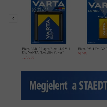
Elem, 3LR12 Lapos Elem, 4,5 V, 1
Elem, 9V, 1 Db, VA
Db, VARTA "Longlife Power"
910Ft
1,737Ft