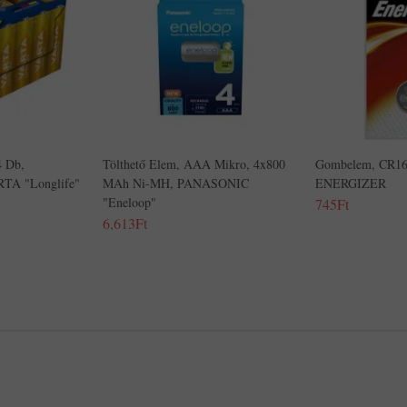
4 Db,
Tölthető Elem, AAA Mikro, 4x800
Gombelem, CR16
RTA "Longlife"
MAh Ni-MH, PANASONIC
ENERGIZER
"Eneloop"
745Ft
6,613Ft