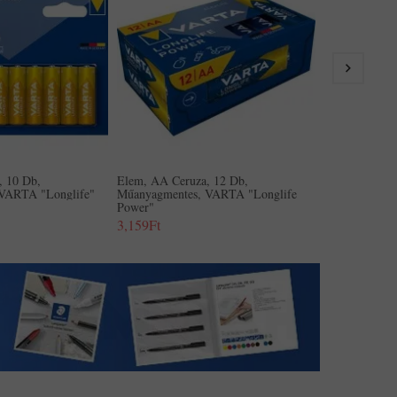
Elem, AA Cer
Műanyagmente
2,20
2,614Ft
, 10 Db,
Elem, AA Ceruza, 12 Db,
VARTA "Longlife"
Műanyagmentes, VARTA "Longlife
Power"
3,159Ft