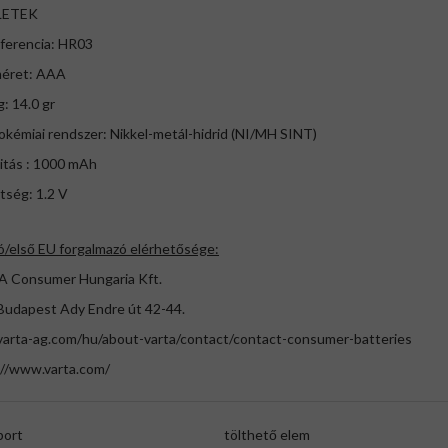
LETEK
eferencia: HR03
éret: AAA
: 14.0 gr
okémiai rendszer: Nikkel-metál-hidrid (NI/MH SINT)
itás : 1000 mAh
tség: 1.2 V
ó/első EU forgalmazó elérhetősége:
 Consumer Hungaria Kft.
Budapest Ady Endre út 42-44.
arta-ag.com/hu/about-varta/contact/contact-consumer-batteries
://www.varta.com/
port
tölthető elem