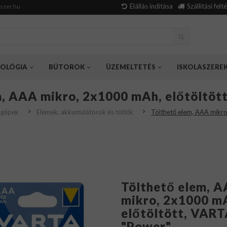
Elállás indítása
Szállítási felt
szer.hu
OLÓGIA
BÚTOROK
ÜZEMELTETÉS
ISKOLASZERE
m, AAA mikro, 2x1000 mAh, előtöltöt
isgépek
Elemek, akkumulátorok és töltők
Tölthető elem, AAA mikr
Tölthető elem, 
mikro, 2x1000 m
előtöltött, VAR
"Power"