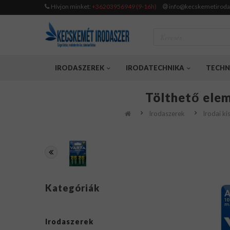
Hívjon minket:
+36203956949 (9-16h)
info@kecskemetiroda
IRODASZEREK
IRODATECHNIKA
TECHN
Tölthető ele
Irodaszerek
Irodai k
Kategóriák
Irodaszerek