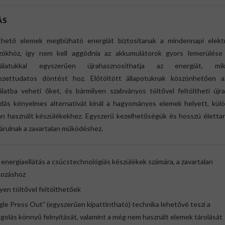
ÁS
thető elemek megbízható energiát biztosítanak a mindennapi elektr
zökhöz, így nem kell aggódnia az akkumulátorok gyors lemerülése 
nálatukkal egyszerűen újrahasznosíthatja az energiát, mik
ezettudatos döntést hoz. Előtöltött állapotuknak köszönhetően a
álatba veheti őket, és bármilyen szabványos töltővel feltöltheti újra
dás kényelmes alternatívát kínál a hagyományos elemek helyett, kül
an használt készülékekhez. Egyszerű kezelhetőségük és hosszú életta
árulnak a zavartalan működéshez.
 energiaellátás a csúcstechnológiás készülékek számára, a zavartalan
kozáshoz
yen töltővel feltölthetőek
gle Press Out” (egyszerűen kipattintható) technika lehetővé teszi a
olás könnyű felnyitását, valamint a még nem használt elemek tárolását