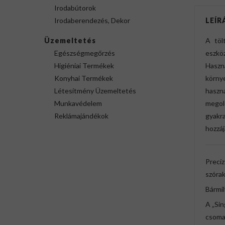
Irodabútorok
Irodaberendezés, Dekor
LEÍR
Üzemeltetés
A töl
Egészségmegőrzés
eszkö
Higiéniai Termékek
Hasz
Konyhai Termékek
körny
Létesítmény Üzemeltetés
haszn
Munkavédelem
megol
Reklámajándékok
gyakr
hozzáj
Precíz
szóra
Bármil
A „Sin
csomag