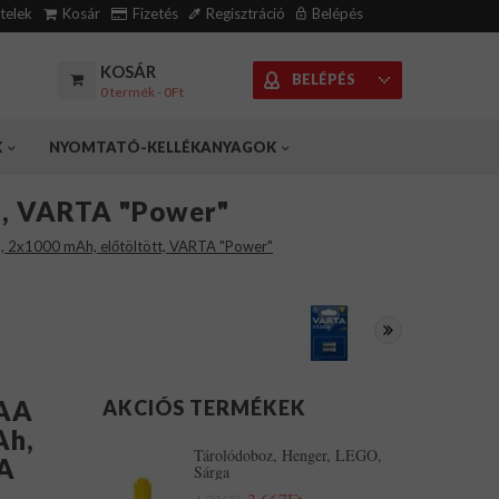
ételek
Kosár
Fizetés
Regisztráció
Belépés
KOSÁR
BELÉPÉS
0 termék - 0Ft
K
NYOMTATÓ-KELLÉKANYAGOK
t, VARTA "Power"
o, 2x1000 mAh, előtöltött, VARTA "Power"
AAA
AKCIÓS TERMÉKEK
Ah,
Tárolódoboz, Henger, LEGO,
TA
Sárga