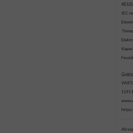
RÉSZ
IEC r
Elemm
Tömeg
Elektr
Kapac
Feszül
Gyárt
VARTA
1191 
www.v
https
Alcso