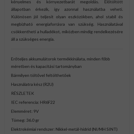
kényelmes és környezetbarát megoldás. Előtöltött
állapotban érkezik, így azonnal használatba veheti.
Különösen jól teljesít olyan eszközökben, ahol stabil és
megbízható energiaforrásra van szükség. Használatával
csökkentheti a hulladékot, miközben mindig rendelkezésére
áll a szükséges energia.
Erőteljes akkumulátorok termékkínálata, minden főbb
méretben és kapacitási tartományban
Bármilyen töltővel feltölthetőek
Használatra kész (R2U)
RÉSZLETEK
IEC referencia: HR6F22
Elemméret: 9V
Tömeg: 36.0 gr
Elektrokémiai rendszer: Nikkel-metál-hidrid (NI/MH SINT)