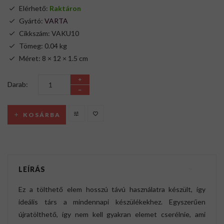
Elérhető:
Raktáron
Gyártó:
VARTA
Cikkszám: VAKU10
Tömeg: 0.04 kg
Méret: 8 × 12 × 1.5 cm
Darab:
KOSÁRBA
LEÍRÁS
Ez a tölthető elem hosszú távú használatra készült, így
ideális társ a mindennapi készülékekhez. Egyszerűen
újratölthető, így nem kell gyakran elemet cserélnie, ami