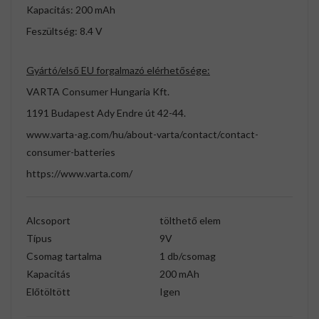
Kapacitás: 200 mAh
Feszültség: 8.4 V
Gyártó/első EU forgalmazó elérhetősége:
VARTA Consumer Hungaria Kft.
1191 Budapest Ady Endre út 42-44.
www.varta-ag.com/hu/about-varta/contact/contact-
consumer-batteries
https://www.varta.com/
Alcsoport
tölthető elem
Típus
9V
Csomag tartalma
1 db/csomag
Kapacitás
200 mAh
Előtöltött
Igen