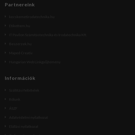
Partnereink
kecskemetirodatechnika.hu
Etikettem.hu
IT Pavilon Számítástechnika és Irodatechnika Kft.
Beszerzek.hu
Maped Creativ
Hungarian Web Linkgyűjtemény
Információk
Szállítási feltételek
Rólunk
ÁSZF
Adatvédelmi nyilatkozat
Elállási nyilatkozat