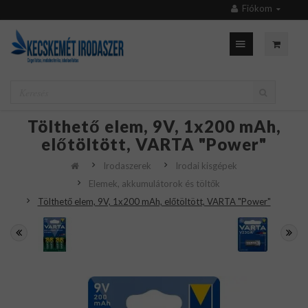
Fiókom
Tölthető elem, 9V, 1x200 mAh,
előtöltött, VARTA "Power"
Irodaszerek
Irodai kisgépek
Elemek, akkumulátorok és töltők
Tölthető elem, 9V, 1x200 mAh, előtöltött, VARTA "Power"