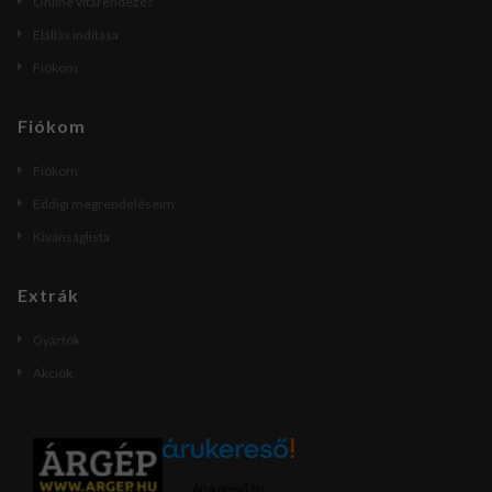
Online vitarendezés
Elállás indítása
Fiókom
Fiókom
Fiókom
Eddigi megrendeléseim
Kívánságlista
Extrák
Gyártók
Akciók
Árukereső.hu