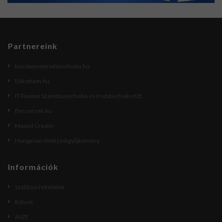
Partnereink
kecskemetirodatechnika.hu
Etikettem.hu
IT Pavilon Számítástechnika és Irodatechnika Kft.
Beszerzek.hu
Maped Creativ
Hungarian Web Linkgyűjtemény
Információk
Szállítási feltételek
Rólunk
ÁSZF