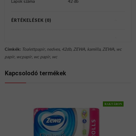
Lapok száma
42 db
ÉRTÉKELÉSEK (0)
Címkék:
Toalettpapír
,
nedves
,
42db
,
ZEWA
,
kamilla
,
ZEWA
,
wc
papír
,
wcpapír
,
wc papir
,
wc
Kapcsolodó termékek
RAKTÁRON