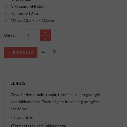
Cikkszám: KHHZ27
Tömeg: 0.18 kg
Méret: 13.5 × 2 × 10.5 cm
Darab:
KOSÁRBA
LEÍRÁS
Zewa nedves toalettpapír, természetesen gyengéd
kamillakivonattal. Tisztaság és frissesség az egész
családnak.
•Illatmentes
•Természetes kamillakivonattal