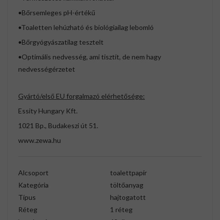
•Bőrsemleges pH-értékű
•Toaletten lehúzható és biológiailag lebomló
•Bőrgyógyászatilag tesztelt
•Optimális nedvesség, ami tisztít, de nem hagy
nedvességérzetet
Gyártó/első EU forgalmazó elérhetősége:
Essity Hungary Kft.
1021 Bp., Budakeszi út 51.
www.zewa.hu
Alcsoport
toalettpapír
Kategória
töltőanyag
Típus
hajtogatott
Réteg
1 réteg