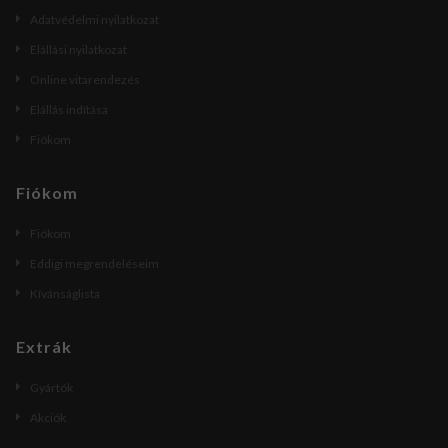
Adatvédelmi nyilatkozat
Elállási nyilatkozat
Online vitarendezés
Elállás indítása
Fiókom
Fiókom
Fiókom
Eddigi megrendeléseim
Kívánságlista
Extrák
Gyártók
Akciók