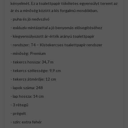
kényelmét. Ez a toalettpapír tökéletes egyensúlyt teremt az
ár és a minőség között a kis forgalmú mosdókban.
- puha és jó nedvszívó
- exkluzív mintázattal a jó benyomás elősegítéséhez
- kiegyensúlyozott ár-érték arányú toalettpapír
- rendszer: T4 – Kistekercses toalettpapír rendszer
- minőség: Premium
- tekercs hossza: 34,7 m
- tekercs szélessége: 9,9 cm
- tekercs átmérője: 12 cm
- lapok száma: 248
- lap hossza: 14 cm
- 3 rétegű
- prégelt
- szín: extra fehér