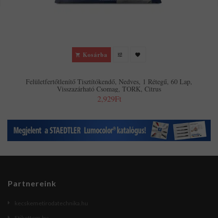
Kosárba
Felületfertőtlenítő Tisztítókendő, Nedves, 1 Rétegű, 60 Lap,
Visszazárható Csomag, TORK, Citrus
2,929Ft
Partnereink
kecskemetirodatechnika.hu
Etikettem.hu