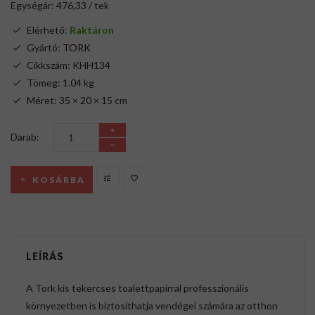
Egységár: 476,33 / tek
Elérhető:
Raktáron
Gyártó:
TORK
Cikkszám: KHH134
Tömeg: 1.04 kg
Méret: 35 × 20 × 15 cm
Darab:
KOSÁRBA
LEÍRÁS
A Tork kis tekercses toalettpapírral professzionális
környezetben is biztosíthatja vendégei számára az otthon