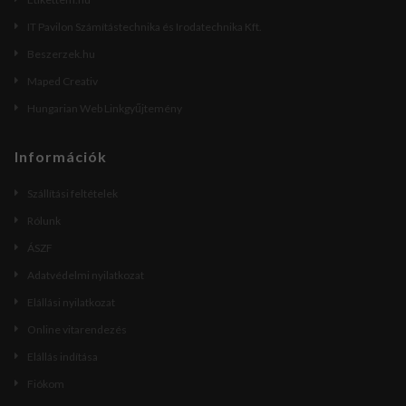
IT Pavilon Számítástechnika és Irodatechnika Kft.
Beszerzek.hu
Maped Creativ
Hungarian Web Linkgyűjtemény
Információk
Szállítási feltételek
Rólunk
ÁSZF
Adatvédelmi nyilatkozat
Elállási nyilatkozat
Online vitarendezés
Elállás indítása
Fiókom