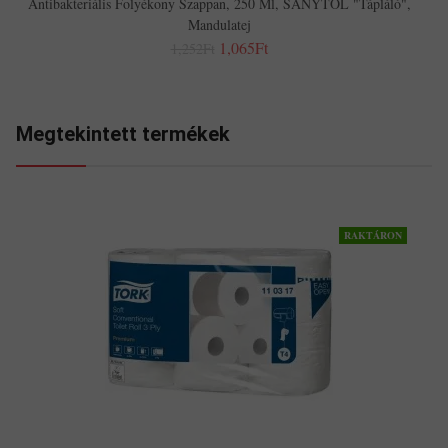
Antibakteriális Folyékony Szappan, 250 Ml, SANYTOL "Tápláló",
Mandulatej
1,065Ft
1,252Ft
Megtekintett termékek
RAKTÁRON