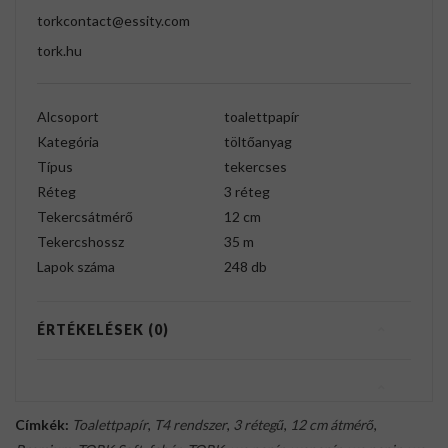
torkcontact@essity.com
tork.hu
Alcsoport
toalettpapír
Kategória
töltőanyag
Típus
tekercses
Réteg
3 réteg
Tekercsátmérő
12 cm
Tekercshossz
35 m
Lapok száma
248 db
ÉRTÉKELÉSEK (0)
Címkék:
Toalettpapír
,
T4 rendszer
,
3 rétegű
,
12 cm átmérő
,