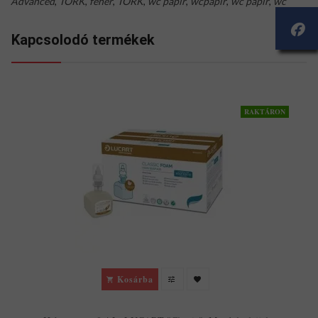
Advanced
,
TORK
,
fehér
,
TORK
,
wc papír
,
wcpapír
,
wc papir
,
wc
Kapcsolodó termékek
RAKTÁRON
Kosárba