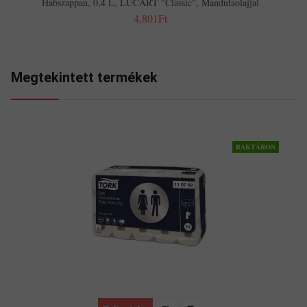
Habszappan, 0,4 L, LUCART "Classic", Mandulaolajjal
4,801Ft
Megtekintett termékek
RAKTÁRON