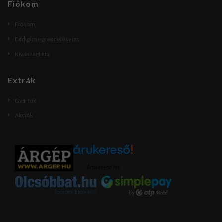
Fiókom
Fiókom
Eddigi megrendeléseim
Kívánságlista
Extrák
Gyártók
Akciók
Árukereső.hu