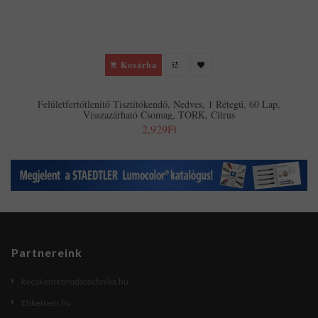
Kosárba
Felületfertőtlenítő Tisztítókendő, Nedves, 1 Rétegű, 60 Lap,
Visszazárható Csomag, TORK, Citrus
2,929Ft
Partnereink
kecskemetirodatechnika.hu
Etikettem.hu