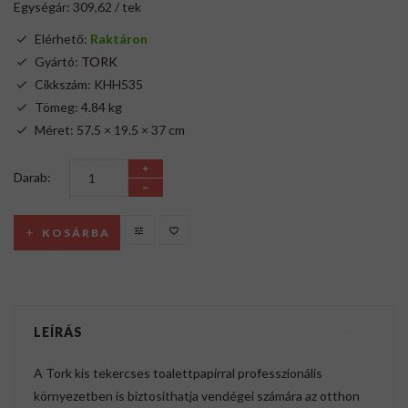
Egységár: 309,62 / tek
Elérhető:
Raktáron
Gyártó:
TORK
Cikkszám: KHH535
Tömeg: 4.84 kg
Méret: 57.5 × 19.5 × 37 cm
Darab:
KOSÁRBA
LEÍRÁS
A Tork kis tekercses toalettpapírral professzionális
környezetben is biztosíthatja vendégei számára az otthon