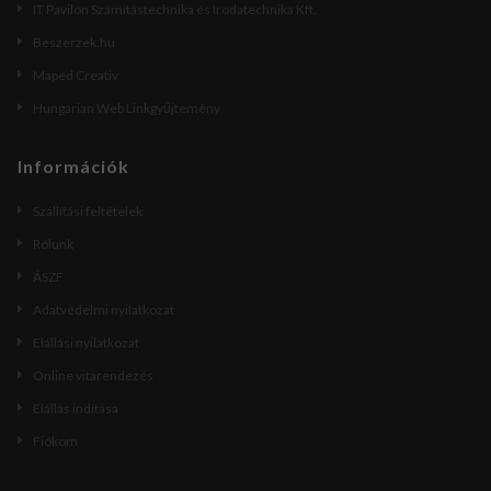
IT Pavilon Számítástechnika és Irodatechnika Kft.
Beszerzek.hu
Maped Creativ
Hungarian Web Linkgyűjtemény
Információk
Szállítási feltételek
Rólunk
ÁSZF
Adatvédelmi nyilatkozat
Elállási nyilatkozat
Online vitarendezés
Elállás indítása
Fiókom