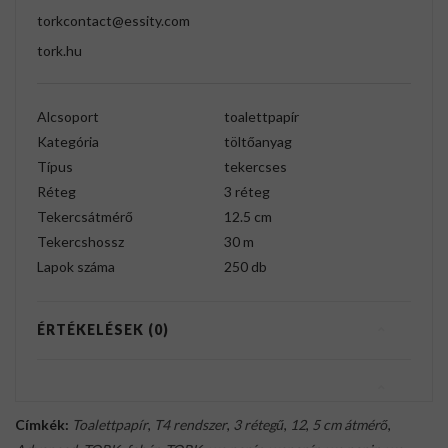
torkcontact@essity.com
tork.hu
Alcsoport
toalettpapír
Kategória
töltőanyag
Típus
tekercses
Réteg
3 réteg
Tekercsátmérő
12.5 cm
Tekercshossz
30 m
Lapok száma
250 db
ÉRTÉKELÉSEK (0)
Címkék:
Toalettpapír
,
T4 rendszer
,
3 rétegű
,
12
,
5 cm átmérő
,