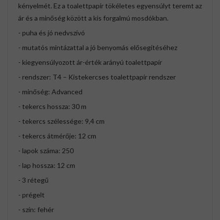
kényelmét. Ez a toalettpapír tökéletes egyensúlyt teremt az
ár és a minőség között a kis forgalmú mosdókban.
- puha és jó nedvszívó
- mutatós mintázattal a jó benyomás elősegítéséhez
- kiegyensúlyozott ár-érték arányú toalettpapír
- rendszer: T4 – Kistekercses toalettpapír rendszer
- minőség: Advanced
- tekercs hossza: 30 m
- tekercs szélessége: 9,4 cm
- tekercs átmérője: 12 cm
- lapok száma: 250
- lap hossza: 12 cm
- 3 rétegű
- prégelt
- szín: fehér