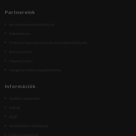
Partnereink
kecskemetirodatechnika.hu
Etikettem.hu
IT Pavilon Számítástechnika és Irodatechnika Kft.
Beszerzek.hu
Maped Creativ
Hungarian Web Linkgyűjtemény
Információk
Szállítási feltételek
Rólunk
ÁSZF
Adatvédelmi nyilatkozat
Elállási nyilatkozat