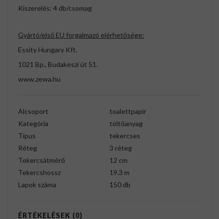
Kiszerelés: 4 db/csomag
Gyártó/első EU forgalmazó elérhetősége:
Essity Hungary Kft.
1021 Bp., Budakeszi út 51.
www.zewa.hu
Alcsoport
toalettpapír
Kategória
töltőanyag
Típus
tekercses
Réteg
3 réteg
Tekercsátmérő
12 cm
Tekercshossz
19.3 m
Lapok száma
150 db
ÉRTÉKELÉSEK (0)