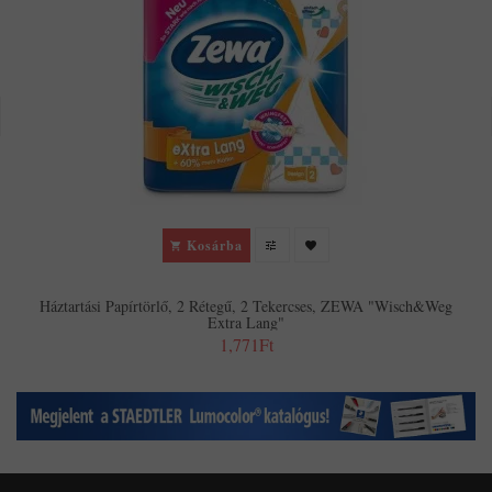
Kosárba
Háztartási Papírtörlő, 2 Rétegű, 2 Tekercses, ZEWA "Wisch&Weg
Extra Lang"
1,771Ft