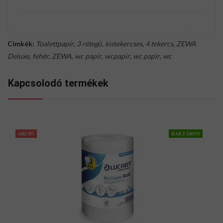
Címkék:
Toalettpapír
,
3 rétegű
,
kistekercses
,
4 tekercs
,
ZEWA
Deluxe
,
fehér
,
ZEWA
,
wc papír
,
wcpapír
,
wc papir
,
wc
Kapcsolodó termékek
AKCIÓ
RAKTÁRON