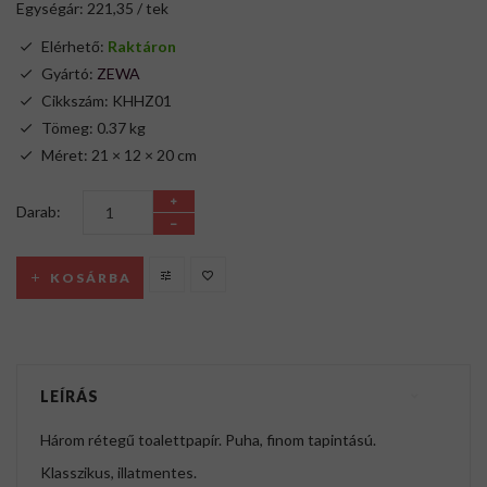
Egységár: 221,35 / tek
Elérhető:
Raktáron
Gyártó:
ZEWA
Cikkszám: KHHZ01
Tömeg: 0.37 kg
Méret: 21 × 12 × 20 cm
Darab:
KOSÁRBA
LEÍRÁS
Három rétegű toalettpapír. Puha, finom tapintású.
Klasszikus, illatmentes.