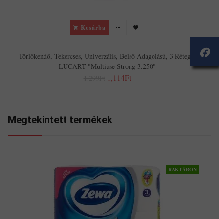
Kosárba
Törlőkendő, Tekercses, Univerzális, Belső Adagolású, 3 Rétegű,
LUCART "Multiuse Strong 3.250"
1,114Ft
1,299Ft
Megtekintett termékek
RAKTÁRON