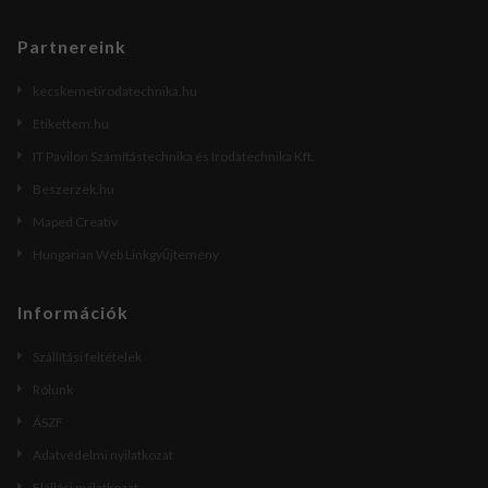
Partnereink
kecskemetirodatechnika.hu
Etikettem.hu
IT Pavilon Számítástechnika és Irodatechnika Kft.
Beszerzek.hu
Maped Creativ
Hungarian Web Linkgyűjtemény
Információk
Szállítási feltételek
Rólunk
ÁSZF
Adatvédelmi nyilatkozat
Elállási nyilatkozat