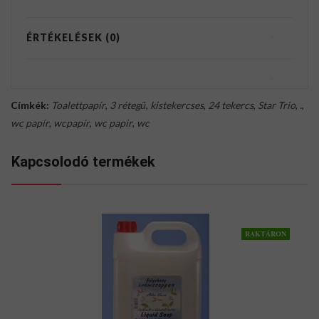
ÉRTÉKELÉSEK (0)
Címkék:
Toalettpapír
,
3 rétegű
,
kistekercses
,
24 tekercs
,
Star Trio
,
.
,
wc papír
,
wcpapír
,
wc papir
,
wc
Kapcsolodó termékek
RAKTÁRON