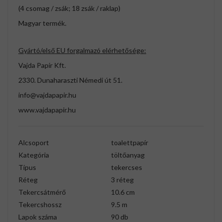
(4 csomag / zsák; 18 zsák / raklap)
Magyar termék.
Gyártó/első EU forgalmazó elérhetősége:
Vajda Papír Kft.
2330. Dunaharaszti Némedi út 51.
info@vajdapapir.hu
www.vajdapapir.hu
Alcsoport
toalettpapír
Kategória
töltőanyag
Típus
tekercses
Réteg
3 réteg
Tekercsátmérő
10.6 cm
Tekercshossz
9.5 m
Lapok száma
90 db