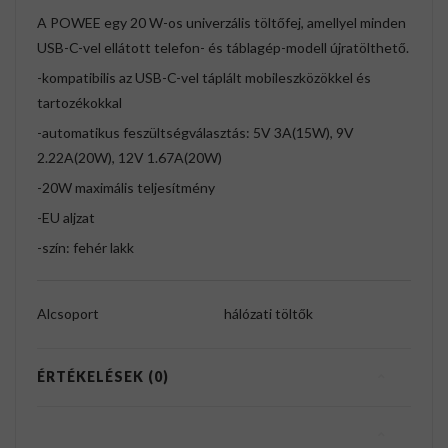
A POWEE egy 20 W-os univerzális töltőfej, amellyel minden
USB-C-vel ellátott telefon- és táblagép-modell újratölthető.
-kompatibilis az USB-C-vel táplált mobileszközökkel és
tartozékokkal
-automatikus feszültségválasztás: 5V 3A(15W), 9V
2.22A(20W), 12V 1.67A(20W)
-20W maximális teljesítmény
-EU aljzat
-szín: fehér lakk
Alcsoport
hálózati töltők
ÉRTÉKELÉSEK (0)