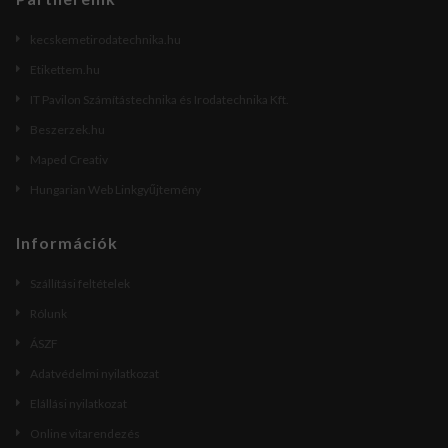
kecskemetirodatechnika.hu
Etikettem.hu
IT Pavilon Számítástechnika és Irodatechnika Kft.
Beszerzek.hu
Maped Creativ
Hungarian Web Linkgyűjtemény
Információk
Szállítási feltételek
Rólunk
ÁSZF
Adatvédelmi nyilatkozat
Elállási nyilatkozat
Online vitarendezés