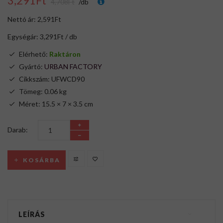
3,291Ft
4,708Ft
/db
Nettó ár: 2,591Ft
Egységár: 3,291Ft / db
Elérhető:
Raktáron
Gyártó:
URBAN FACTORY
Cikkszám: UFWCD90
Tömeg: 0.06 kg
Méret: 15.5 × 7 × 3.5 cm
Darab:
KOSÁRBA
LEÍRÁS