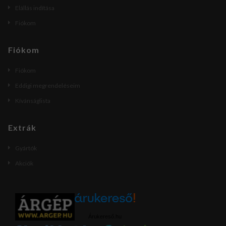
Elállás indítása
Fiókom
Fiókom
Fiókom
Eddigi megrendeléseim
Kívánságlista
Extrák
Gyártók
Akciók
Árukereső.hu