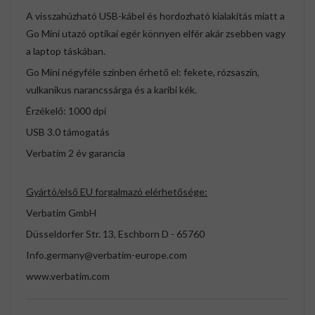
A visszahúzható USB-kábel és hordozható kialakítás miatt a
Go Mini utazó optikai egér könnyen elfér akár zsebben vagy
a laptop táskában.
Go Mini négyféle színben érhető el: fekete, rózsaszín,
vulkanikus narancssárga és a karibi kék.
Érzékelő: 1000 dpi
USB 3.0 támogatás
Verbatim 2 év garancia
Gyártó/első EU forgalmazó elérhetősége:
Verbatim GmbH
Düsseldorfer Str. 13, Eschborn D - 65760
Info.germany@verbatim-europe.com
www.verbatim.com