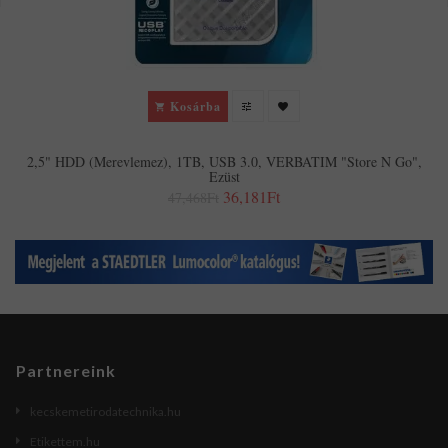
Kosárba
2,5" HDD (merevlemez), 1TB, USB 3.0, VERBATIM "Store N Go",
Ezüst
36,181Ft
47,468Ft
Partnereink
kecskemetirodatechnika.hu
Etikettem.hu