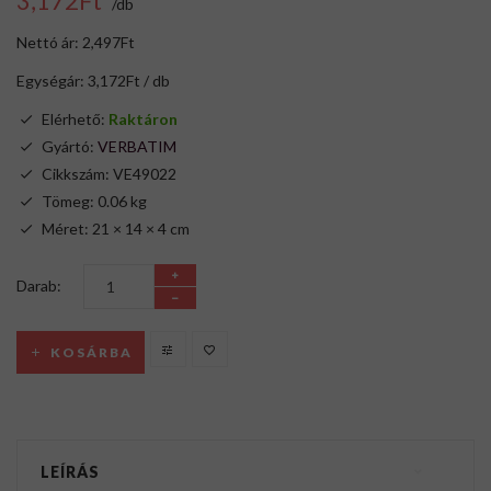
3,172Ft
/db
Nettó ár: 2,497Ft
Egységár: 3,172Ft / db
Elérhető:
Raktáron
Gyártó:
VERBATIM
Cikkszám: VE49022
Tömeg: 0.06 kg
Méret: 21 × 14 × 4 cm
Darab:
KOSÁRBA
LEÍRÁS