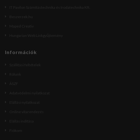
IT Pavilon Számítástechnika és Irodatechnika Kft.
Beszerzek.hu
Maped Creativ
Hungarian Web Linkgyűjtemény
Információk
Szállítási feltételek
Rólunk
ÁSZF
Adatvédelmi nyilatkozat
Elállási nyilatkozat
Online vitarendezés
Elállás indítása
Fiókom