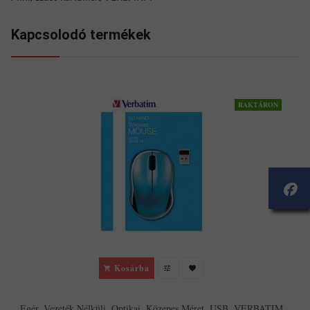
Kapcsolodó termékek
RAKTÁRON
Kosárba
Egér, Vezeték Nélküli, Optikai, Közepes Méret, USB, VERBATIM