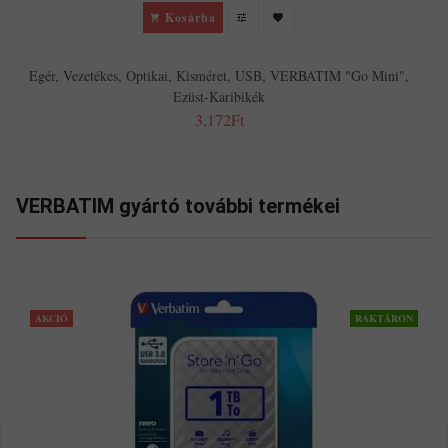
Kosárba
Egér, Vezetékes, Optikai, Kisméret, USB, VERBATIM "Go Mini",
Ezüst-Karibikék
3,172Ft
VERBATIM gyártó további termékei
AKCIÓ
RAKTÁRON