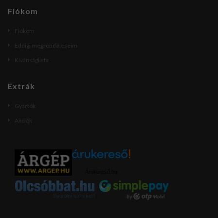
Fiókom
Fiókom
Eddigi megrendeléseim
Kívánságlista
Extrák
Gyártók
Akciók
Árukereső.hu