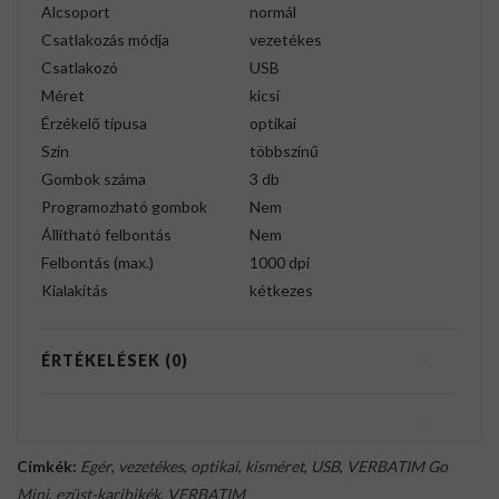
Alcsoport
normál
Csatlakozás módja
vezetékes
Csatlakozó
USB
Méret
kicsi
Érzékelő típusa
optikai
Szín
többszínű
Gombok száma
3 db
Programozható gombok
Nem
Állítható felbontás
Nem
Felbontás (max.)
1000 dpi
Kialakítás
kétkezes
ÉRTÉKELÉSEK (0)
Címkék:
Egér
,
vezetékes
,
optikai
,
kisméret
,
USB
,
VERBATIM Go
Mini
,
ezüst-karibikék
,
VERBATIM