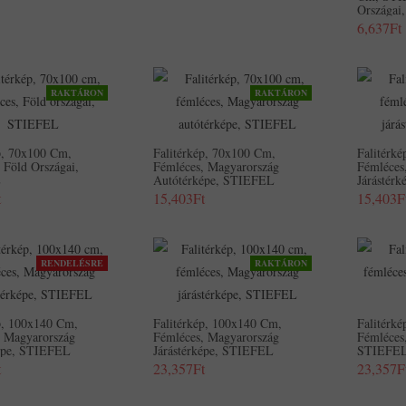
Országai
6,637Ft
RAKTÁRON
RAKTÁRON
p, 70x100 Cm,
Falitérkép, 70x100 Cm,
Falitérk
 Föld Országai,
Fémléces, Magyarország
Fémléces
L
Autótérképe, STIEFEL
Járástér
t
15,403Ft
15,403F
RENDELÉSRE
RAKTÁRON
p, 100x140 Cm,
Falitérkép, 100x140 Cm,
Falitérk
, Magyarország
Fémléces, Magyarország
Fémléces
épe, STIEFEL
Járástérképe, STIEFEL
STIEFE
t
23,357Ft
23,357F