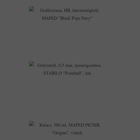
Grafitceruza,
HB,
Háromszögletű,
MAPED
"Black`Peps
Navy"
1,324Ft
1,243Ft
Golyóstoll,
0,5
Mm,
Nyomógombos,
STABILO
"Pointball",
Lila
928Ft
826Ft
Kulacs,
580
Ml,
MAPED