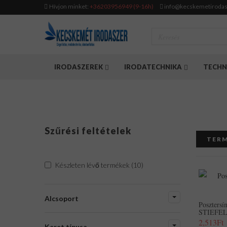
Hívjon minket:
+36203956949 (9-16h)
info@kecskemetirodas
IRODASZEREK
IRODATECHNIKA
TECHN
Szűrési feltételek
TERM
Készleten lévő termékek (10)
Alcsoport
Posztersí
STIEFE
2,513Ft
Keret típusa