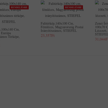
RENDELÉSRE
RENDELÉSRE
Falitérkép,140x100 Cm,
Zenei Író
Fémléces, Magyarország Postai
100x70 C
ép,100x140 Cm,
Irányítószámos, STIEFEL
Lécezett,
, Európa
STIEFE
23,357Ft
zámos Térképe,
31,044F
L
t