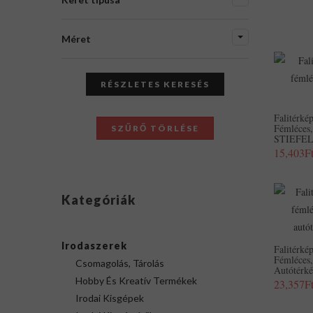
Méret
RÉSZLETES KERESÉS
Falitérké
Fémléces,
SZŰRŐ TÖRLÉSE
STIEFE
15,403F
Kategóriák
Irodaszerek
Falitérké
Fémléces
Csomagolás, Tárolás
Autótérk
Hobby És Kreatív Termékek
23,357F
Irodai Kisgépek