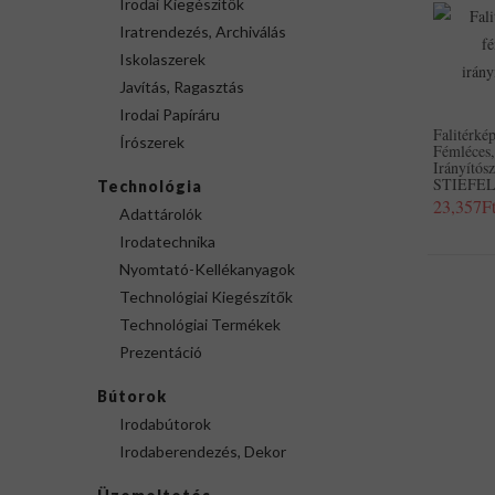
Irodai Kiegészítők
Iratrendezés, Archiválás
Iskolaszerek
Javítás, Ragasztás
Irodai Papíráru
Falitérk
Írószerek
Fémléces
Irányítós
STIEFE
Technológia
23,357F
Adattárolók
Irodatechnika
Nyomtató-Kellékanyagok
Technológiai Kiegészítők
Technológiai Termékek
Prezentáció
Bútorok
Irodabútorok
Irodaberendezés, Dekor