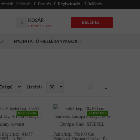
eltételek
Kosár
Fizetés
Regisztráció
Belépés
KOSÁR
BELÉPÉS
0 termék - 0Ft
K
NYOMTATÓ-KELLÉKANYAGOK
Listázás:
RAKTÁRON
RAKTÁRON
Világtérkép, 84x57
Falitérkép, 70x100 Cm,
EFEL, A Föld
Fémléces, Európa Országai És