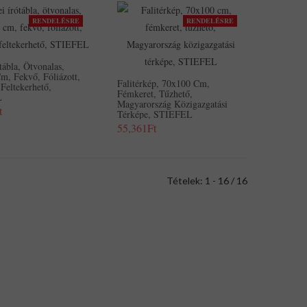
RENDELÉSRE
RENDELÉSRE
tábla, Ötvonalas,
m, Fekvő, Fóliázott,
Falitérkép, 70x100 Cm,
 Feltekerhető,
Fémkeret, Tűzhető,
L
Magyarország Közigazgatási
t
Térképe, STIEFEL
55,361Ft
Tételek: 1 - 16 / 16