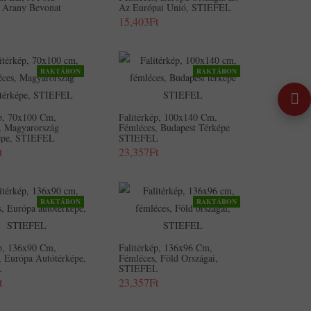
, Arany Bevonat
Az Európai Unió, STIEFEL
15,403Ft
RAKTÁRON
RAKTÁRON
ép, 70x100 Cm,
Falitérkép, 100x140 Cm,
, Magyarország
Fémléces, Budapest Térképe
képe, STIEFEL
STIEFEL
t
23,357Ft
RAKTÁRON
RAKTÁRON
ép, 136x90 Cm,
Falitérkép, 136x96 Cm,
, Európa Autótérképe,
Fémléces, Föld Országai,
L
STIEFEL
t
23,357Ft