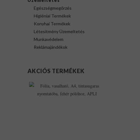
Üzemeltetés
Egészségmegőrzés
Higiéniai Termékek
Konyhai Termékek
Létesítmény Üzemeltetés
Munkavédelem
Reklámajándékok
AKCIÓS TERMÉKEK
Fólia,
Vasalható,
A4,
Tintasugaras
Nyomtatóba,
Fehér
Pólóhoz,
APLI
12,503Ft
11,503Ft