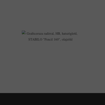
PICNIK
"Origins",
Vízkék
3,715Ft
3,418Ft
Grafitceruza
Radírral,
HB,
Hatszögletű,
STABILO
"Pencil
160",
Olajzöld
314Ft
264Ft