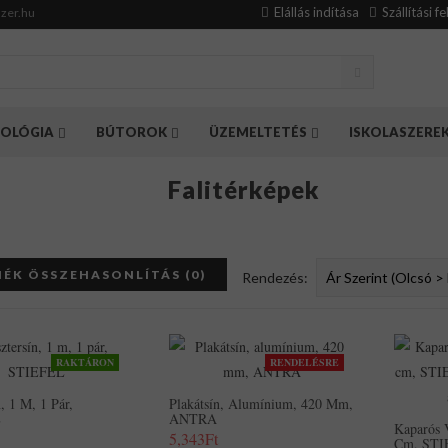
Elállás indítása
Szállítási f
zer.hu
OLÓGIA
BÚTOROK
ÜZEMELTETÉS
ISKOLASZERE
Falitérképek
ÉK ÖSSZEHASONLÍTÁS (0)
Rendezés:
RAKTÁRON
RENDELÉSRE
n, 1 M, 1 Pár,
Plakátsín, Alumínium, 420 Mm,
L
ANTRA
Kaparós 
5,343Ft
Cm, STI