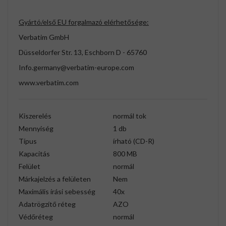
Gyártó/első EU forgalmazó elérhetősége:
Verbatim GmbH
Düsseldorfer Str. 13, Eschborn D - 65760
Info.germany@verbatim-europe.com
www.verbatim.com
Kiszerelés
normál tok
Mennyiség
1 db
Típus
írható (CD-R)
Kapacitás
800 MB
Felület
normál
Márkajelzés a felületen
Nem
Maximális írási sebesség
40x
Adatrögzítő réteg
AZO
Védőréteg
normál