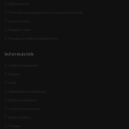
Etikettem.hu
IT Pavilon Számítástechnika és Irodatechnika Kft.
Beszerzek.hu
Maped Creativ
Hungarian Web Linkgyűjtemény
Információk
Szállítási feltételek
Rólunk
ÁSZF
Adatvédelmi nyilatkozat
Elállási nyilatkozat
Online vitarendezés
Elállás indítása
Fiókom