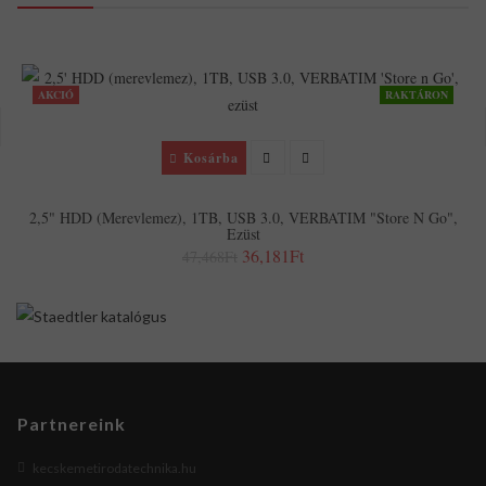
AKCIÓ
RAKTÁRON
Kosárba
2,5" HDD (merevlemez), 1TB, USB 3.0, VERBATIM "Store N Go",
Ezüst
36,181Ft
47,468Ft
Partnereink
kecskemetirodatechnika.hu