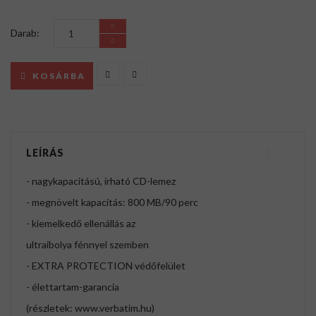
Darab:
KOSÁRBA
LEÍRÁS
- nagykapacitású, írható CD-lemez
- megnövelt kapacitás: 800 MB/90 perc
- kiemelkedő ellenállás az
ultraibolya fénnyel szemben
- EXTRA PROTECTION védőfelület
- élettartam-garancia
(részletek: www.verbatim.hu)