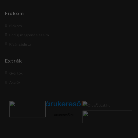
Fiókom
Fiókom
Eddigi megrendeléseim
Kívánságlista
Extrák
Gyártók
Akciók
Árukereső.hu