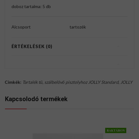
doboz tartalma: 5 db
Alcsoport
tartozék
ÉRTÉKELÉSEK (0)
Címkék:
Tartalék tű
,
szálbelövő pisztolyhoz JOLLY Standard
,
JOLLY
Kapcsolodó termékek
RAKTÁRON