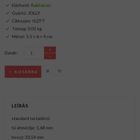
Elérhető:
Raktáron
Gyártó:
JOLLY
Cikkszám: ISZPT
Tömeg: 0.01 kg
Méret: 5.5 × 6 × 4 cm
Darab:
KOSÁRBA
LEÍRÁS
standard tartaléktű
tű átmérője: 1,68 mm
hossz: 33,54 mm