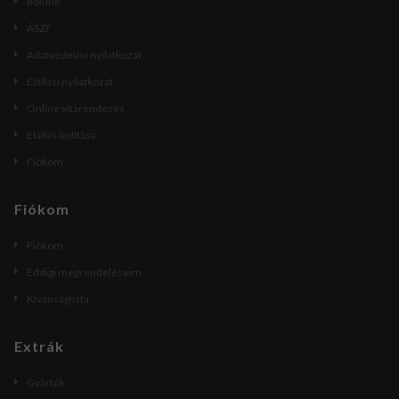
Rólunk
ÁSZF
Adatvédelmi nyilatkozat
Elállási nyilatkozat
Online vitarendezés
Elállás indítása
Fiókom
Fiókom
Fiókom
Eddigi megrendeléseim
Kívánságlista
Extrák
Gyártók