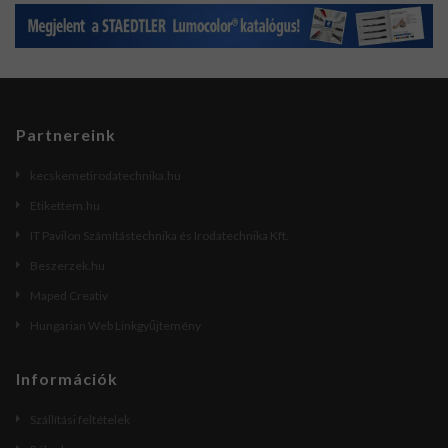
Partnereink
kecskemetirodatechnika.hu
Etikettem.hu
IT Pavilon Számítástechnika és Irodatechnika Kft.
Beszerzek.hu
Maped Creativ
Hungarian Web Linkgyűjtemény
Információk
Szállítási feltételek