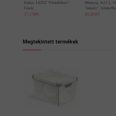
Fiókos, LEITZ "Click&Store",
Műanyag, 4x11 L,
Fekete
"Infinity", Szürke/fe
27,178Ft
20,203Ft
Megtekintett termékek