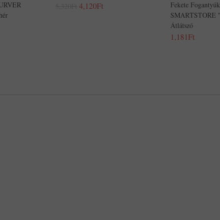
 CURVER
Fekete Fogantyúk
4,120Ft
5,320Ft
hér
SMARTSTORE "Cl
Átlátszó
1,181Ft