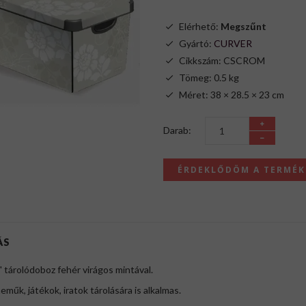
Elérhető:
Megszűnt
Gyártó:
CURVER
Cikkszám: CSCROM
Tömeg: 0.5 kg
Méret: 38 × 28.5 × 23 cm
Darab:
ÉRDEKLŐDÖM A TERMÉ
ÁS
 tárolódoboz fehér virágos mintával.
műk, játékok, iratok tárolására is alkalmas.