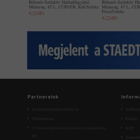
Billenős Szelektív Hulladékgyűjtő,
Billenős Szelektív Hu
Műanyag, 45 L, CURVER, Kék/szürke
Műanyag, 45 L, CU
Piros/szürke
9,224Ft
9,224Ft
Partnereink
Inform
kecskemetirodatechnika.hu
Szállítás
Etikettem.hu
Rólunk
IT Pavilon Számítástechnika és Irodatechnika
ÁSZF
Kft.
Adatvéde