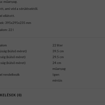
a: műanyag.
ott, ami véd a sérülésektől.
l ellátott.
ek: 395x295x235 mm
alom: 22 l
talom
22 liter
úság (külső méret)
39.5 cm
ség (külső méret)
29.5 cm
ság (külső méret)
24 cm
g
műanyag
l rendelkezik
Igen
mintás
KELÉSEK (0)