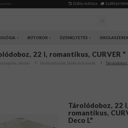
Elállás indítása
Szállítási felt
szer.hu
OLÓGIA
BÚTOROK
ÜZEMELTETÉS
ISKOLASZERE
olódoboz, 22 l, romantikus, CURVER " 
omagolás, tárolás
Tárolódobozok, ládák és kosarak
Tárolódoboz,
Tárolódoboz, 22 l
romantikus, CUR
Deco L"