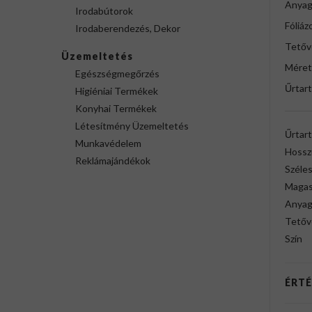
Anyag
Irodabútorok
Fóliáz
Irodaberendezés, Dekor
Tetőve
Üzemeltetés
Méret
Egészségmegőrzés
Űrtart
Higiéniai Termékek
Konyhai Termékek
Létesítmény Üzemeltetés
Űrtar
Munkavédelem
Hossz
Reklámajándékok
Széles
Magas
Anya
Tetőve
Szín
ÉRTÉ