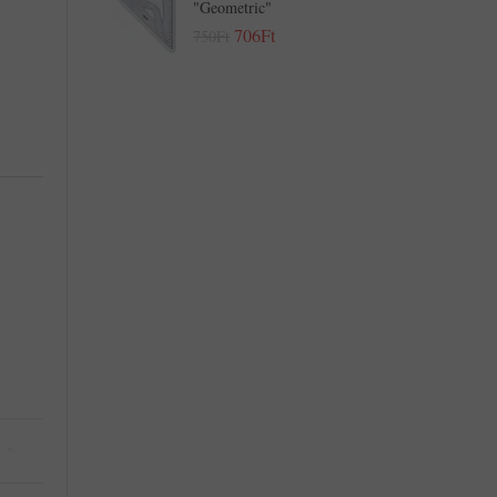
"Geometric"
706Ft
750Ft