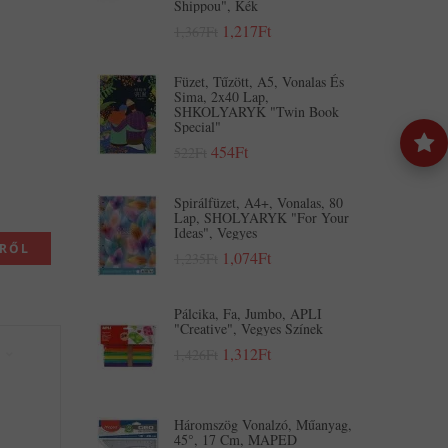
Shippou", Kék
1,217Ft
1,367Ft
Füzet, Tűzött, A5, Vonalas És
Sima, 2x40 Lap,
SHKOLYARYK "Twin Book
Special"
454Ft
522Ft
Spirálfüzet, A4+, Vonalas, 80
Lap, SHOLYARYK "For Your
Ideas", Vegyes
KRŐL
1,074Ft
1,235Ft
Pálcika, Fa, Jumbo, APLI
"Creative", Vegyes Színek
1,312Ft
1,426Ft
Háromszög Vonalzó, Műanyag,
45°, 17 Cm, MAPED