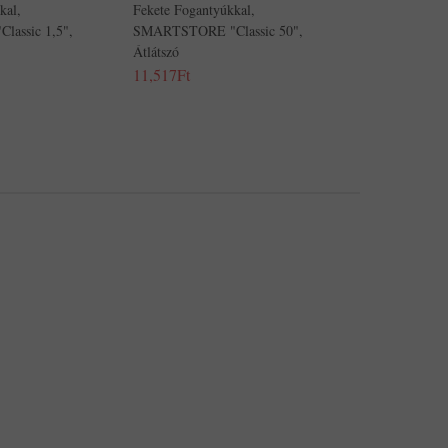
kal,
Fekete Fogantyúkkal,
assic 1,5",
SMARTSTORE "Classic 50",
Átlátszó
11,517Ft