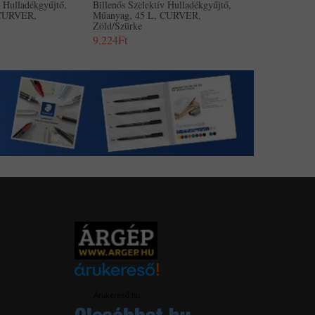
v Hulladékgyűjtő,
Billenős Szelektív Hulladékgyűjtő,
 CURVER,
Műanyag, 45 L, CURVER,
Zöld/szürke
9,224Ft
Árukereső.hu