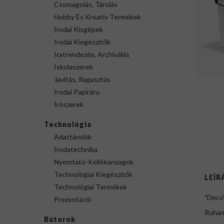
Csomagolás, Tárolás
Hobby És Kreatív Termékek
Irodai Kisgépek
Irodai Kiegészítők
Iratrendezés, Archiválás
Iskolaszerek
Javítás, Ragasztás
Irodai Papíráru
Írószerek
Technológia
Adattárolók
Irodatechnika
Nyomtató-Kellékanyagok
Technológiai Kiegészítők
LEÍR
Technológiai Termékek
"Deco"
Prezentáció
Ruhane
Bútorok