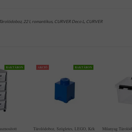
Tárolódoboz
,
22 l
,
romantikus
,
CURVER Deco L
,
CURVER
RAKTÁRON
AKCIÓ
RAKTÁRON
sznosított
Tárolódoboz, Szögletes, LEGO, Kék
Műanyag Tárolódo