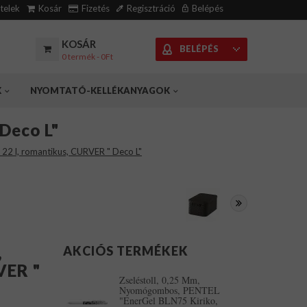
ételek
Kosár
Fizetés
Regisztráció
Belépés
KOSÁR
BELÉPÉS
0 termék - 0Ft
K
NYOMTATÓ-KELLÉKANYAGOK
Deco L"
 22 l, romantikus, CURVER " Deco L"
,
AKCIÓS TERMÉKEK
VER "
Zseléstoll, 0,25 Mm,
Nyomógombos, PENTEL
"EnerGel BLN75 Kiriko,