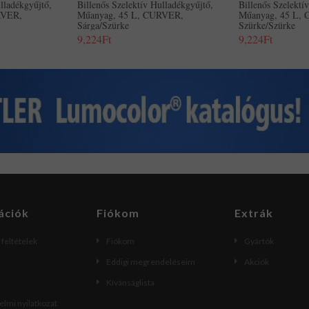
lladékgyűjtő,
Billenős Szelektív Hulladékgyűjtő,
Billenős Szelektí
RVER,
Műanyag, 45 L, CURVER,
Műanyag, 45 L,
Sárga/szürke
Szürke/szürke
9,224Ft
9,224Ft
ációk
Fiókom
Extrák
i feltételek
Fiókom
Gyártók
Eddigi megrendeléseim
Akciók
Kívánságlista
lmi nyilatkozat