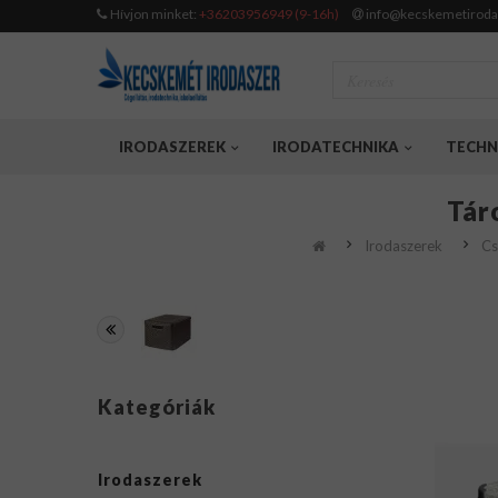
Hívjon minket:
+36203956949 (9-16h)
info@kecskemetiroda
IRODASZEREK
IRODATECHNIKA
TECHN
Tár
Irodaszerek
Cs
Kategóriák
Irodaszerek