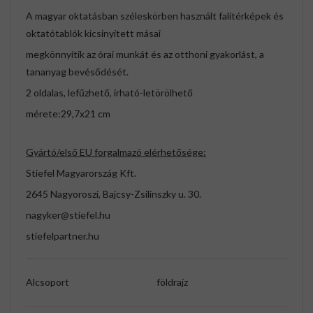
A magyar oktatásban széleskörben használt falitérképek és
oktatótablók kicsinyített másai
megkönnyítik az órai munkát és az otthoni gyakorlást, a
tananyag bevésődését.
2 oldalas, lefűzhető, írható-letörölhető
mérete:29,7x21 cm
Gyártó/első EU forgalmazó elérhetősége:
Stiefel Magyarország Kft.
2645 Nagyoroszi, Bajcsy-Zsilinszky u. 30.
nagyker@stiefel.hu
stiefelpartner.hu
Alcsoport
földrajz