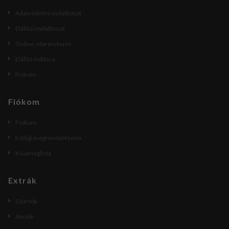
Adatvédelmi nyilatkozat
Elállási nyilatkozat
Online vitarendezés
Elállás indítása
Fiókom
Fiókom
Fiókom
Eddigi megrendeléseim
Kívánságlista
Extrák
Gyártók
Akciók