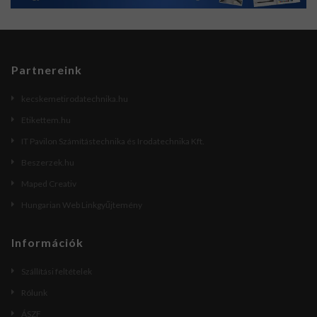
Partnereink
kecskemetirodatechnika.hu
Etikettem.hu
IT Pavilon Számítástechnika és Irodatechnika Kft.
Beszerzek.hu
Maped Creativ
Hungarian Web Linkgyűjtemény
Információk
Szállítási feltételek
Rólunk
ÁSZF