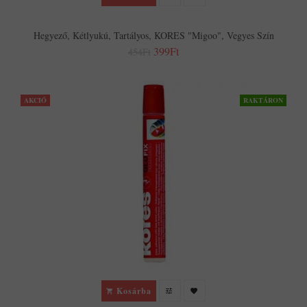
Hegyező, Kétlyukú, Tartályos, KORES "Migoo", Vegyes Szín
399Ft
454Ft
AKCIÓ
RAKTÁRON
Kosárba