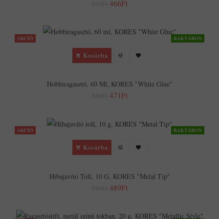
466Ft
531Ft
AKCIÓ
RAKTÁRON
Kosárba
Hobbiragasztó, 60 Ml, KORES "White Glue"
471Ft
534Ft
AKCIÓ
RAKTÁRON
Kosárba
Hibajavító Toll, 10 G, KORES "Metal Tip"
489Ft
556Ft