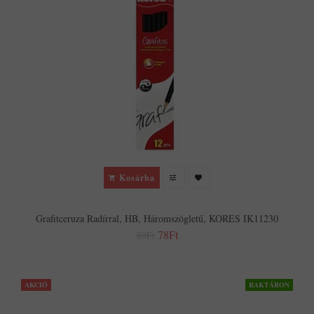
Kosárba
Grafitceruza Radírral, HB, Háromszögletű, KORES IK11230
78Ft
89Ft
AKCIÓ
RAKTÁRON