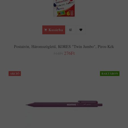
Kosárba
Postairón, Háromszögletű, KORES "Twin Jumbo", Piros-Kék
276Ft
314Ft
AKCIÓ
RAKTÁRON