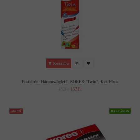
Kosárba
Postairón, Háromszögletű, KORES "Twin", Kék-Piros
133Ft
152Ft
AKCIÓ
RAKTÁRON