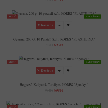
AKCIÓ
RAKTÁRON
Kosárba
Gyurma, 200 G, 10 Pasztell Szín, KORES "PLASTILINA"
693Ft
788Ft
AKCIÓ
RAKTÁRON
Kosárba
Hegyező, Kétlyukú, Tartályos, KORES "Spooky "
698Ft
794Ft
AKCIÓ
RAKTÁRON