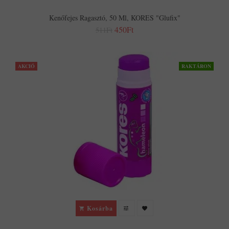
Kenőfejes Ragasztó, 50 Ml, KORES "Glufix"
450Ft
511Ft
AKCIÓ
RAKTÁRON
Kosárba