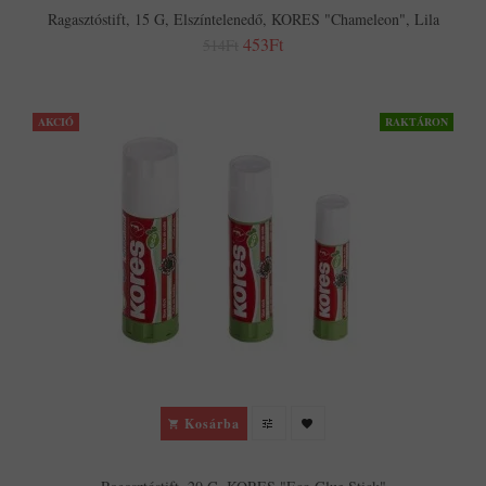
Ragasztóstift, 15 G, Elszíntelenedő, KORES "Chameleon", Lila
453Ft
514Ft
AKCIÓ
RAKTÁRON
Kosárba