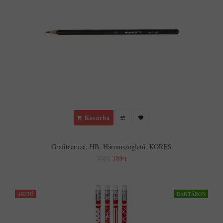
Kosárba
Grafitceruza, HB, Háromszögletű, KORES
78Ft
89Ft
AKCIÓ
RAKTÁRON