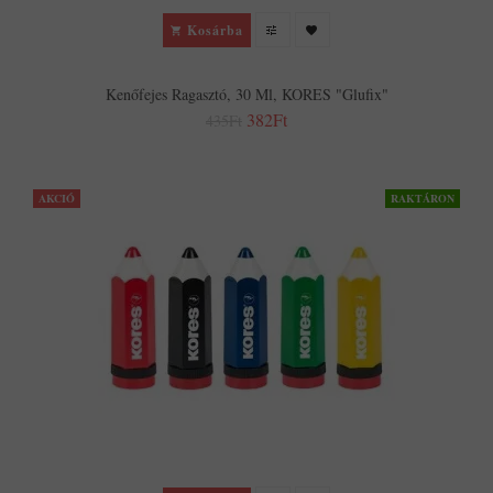
Kosárba
Kenőfejes Ragasztó, 30 Ml, KORES "Glufix"
382Ft
435Ft
AKCIÓ
RAKTÁRON