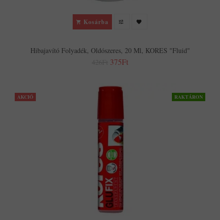
Kosárba
Hibajavító Folyadék, Oldószeres, 20 Ml, KORES "Fluid"
375Ft
426Ft
AKCIÓ
RAKTÁRON