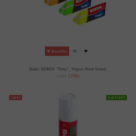
Kosárba
Radír, KORES "Trino", Vegyes Neon Színek
175Ft
199Ft
AKCIÓ
RAKTÁRON