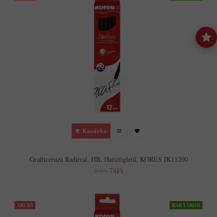
Kosárba
Grafitceruza Radírral, HB, Hatszögletű, KORES IK11200
78Ft
89Ft
AKCIÓ
RAKTÁRON