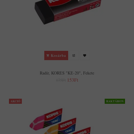
Kosárba
Radír, KORES "KE-20", Fekete
153Ft
175Ft
AKCIÓ
RAKTÁRON