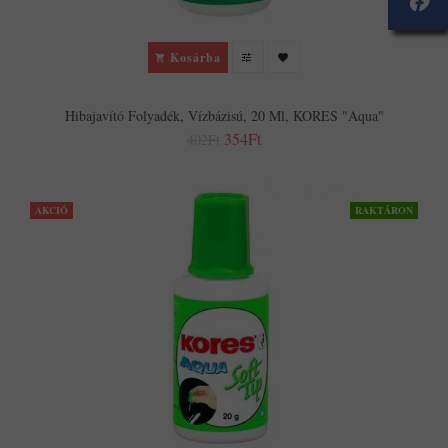
Kosárba
Hibajavító Folyadék, Vízbázisú, 20 Ml, KORES "Aqua"
354Ft
402Ft
AKCIÓ
RAKTÁRON