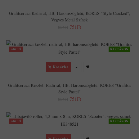
Grafitceruza Radírral, HB, Háromszögletű, KORES "Style Cracked",
Vegyes Metál Színek
751Ft
854Ft
AKCIÓ
RAKTÁRON
Kosárba
Grafitceruza Készlet, Radírral, HB, Háromszögletű, KORES "Grafitos
Style Pastel"
751Ft
854Ft
AKCIÓ
RAKTÁRON
Kosárba