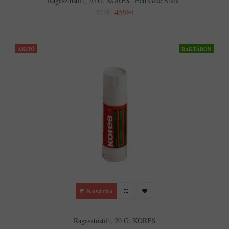
Ragasztóstift, 20 G, KORES "Eco Glue Stick"
459Ft
522Ft
AKCIÓ
RAKTÁRON
Kosárba
Ragasztóstift, 20 G, KORES