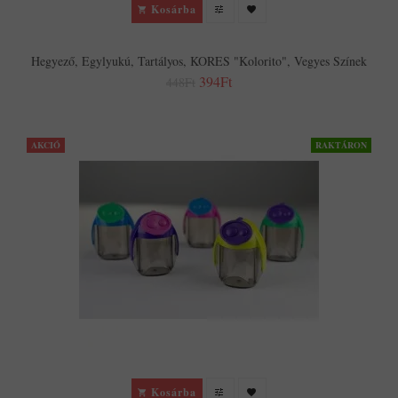
Kosárba
Hegyező, Egylyukú, Tartályos, KORES "Kolorito", Vegyes Színek
394Ft
448Ft
AKCIÓ
RAKTÁRON
Kosárba