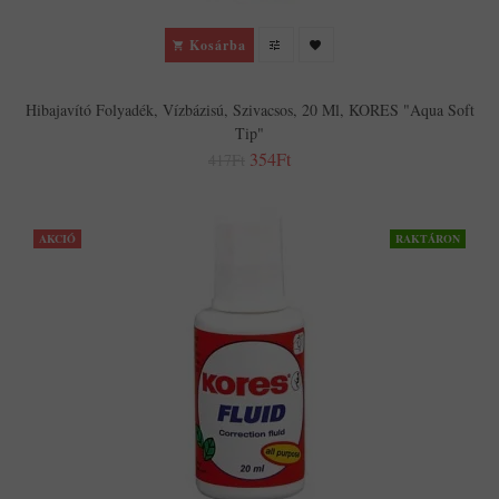
Kosárba
Hibajavító Folyadék, Vízbázisú, Szivacsos, 20 Ml, KORES "Aqua Soft
Tip"
354Ft
417Ft
AKCIÓ
RAKTÁRON