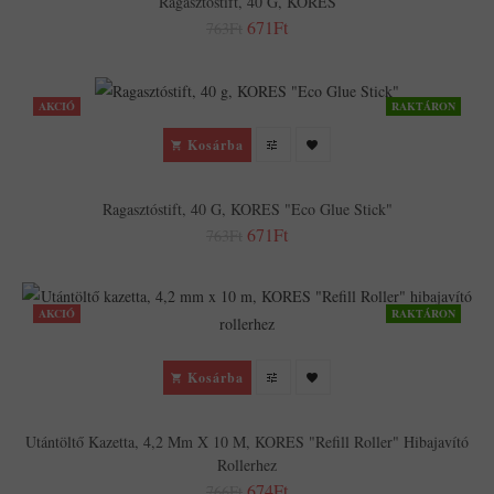
Ragasztóstift, 40 G, KORES
671Ft
763Ft
AKCIÓ
RAKTÁRON
Kosárba
Ragasztóstift, 40 G, KORES "Eco Glue Stick"
671Ft
763Ft
AKCIÓ
RAKTÁRON
Kosárba
Utántöltő Kazetta, 4,2 Mm X 10 M, KORES "Refill Roller" Hibajavító
Rollerhez
674Ft
766Ft