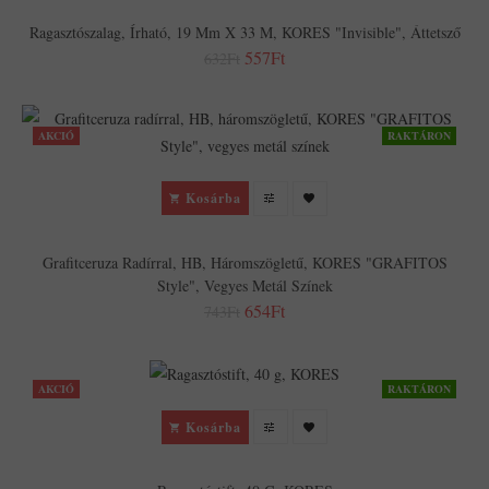
Ragasztószalag, Írható, 19 Mm X 33 M, KORES "Invisible", Áttetsző
557Ft
632Ft
AKCIÓ
RAKTÁRON
Kosárba
Grafitceruza Radírral, HB, Háromszögletű, KORES "GRAFITOS
Style", Vegyes Metál Színek
654Ft
743Ft
AKCIÓ
RAKTÁRON
Kosárba