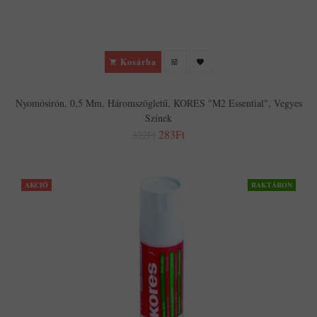
Kosárba
Nyomósirón, 0,5 Mm, Háromszögletű, KORES "M2 Essential", Vegyes
Színek
283Ft
322Ft
AKCIÓ
RAKTÁRON