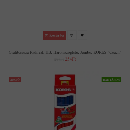
Kosárba
Grafitceruza Radírral, HB, Háromszögletű, Jumbo, KORES "Coach"
254Ft
287Ft
AKCIÓ
RAKTÁRON