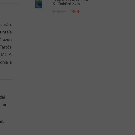
Különböző Szín
1,586Ft
1,761Ft
 során,
tintája
árazon
 Tartós
atát. A
dnia a
dai
ákon
án,