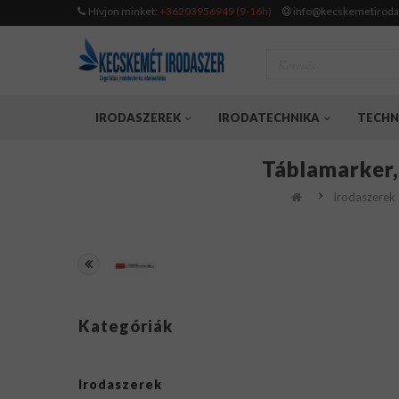
Hívjon minket:
+36203956949 (9-16h)
info@kecskemetiroda
IRODASZEREK
IRODATECHNIKA
TECHN
Táblamarker
Irodaszerek
Kategóriák
Irodaszerek