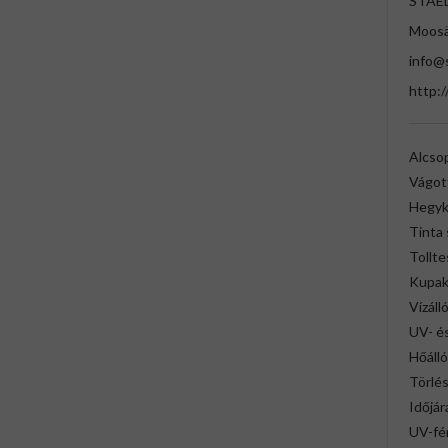
STAE
Moosä
info@
http:/
Alcso
Vágot
Hegyki
Tinta 
Tollte
Kupak 
Vízáll
UV- és
Hőálló
Törlé
Időjár
UV-fén