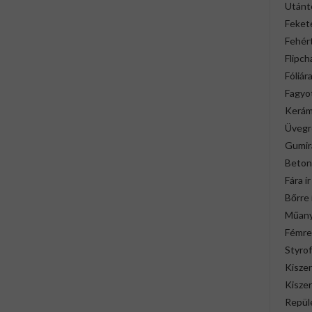
Utánt
Fekete
Fehért
Flipch
Fóliára
Fagyot
Kerámi
Üvegre
Gumira
Betonr
Fára ír
Bőrre 
Műany
Fémre 
Styrof
Kiszer
Kisze
Repülé