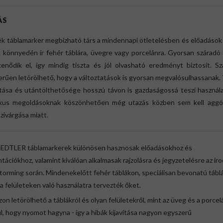
ÁS
ék táblamarker megbízható társ a mindennapi ötletelésben és előadások
 könnyedén ír fehér táblára, üvegre vagy porcelánra. Gyorsan száradó 
enődik el, így mindig tiszta és jól olvasható eredményt biztosít. Sz
rűen letörölhető, hogy a változtatások is gyorsan megvalósulhassanak.
ítása és utántölthetősége hosszú távon is gazdaságossá teszi használ
ikus megoldásoknak köszönhetően még utazás közben sem kell aggó
szivárgása miatt.
EDTLER táblamarkerek különösen hasznosak előadásokhoz és
tációkhoz, valamint kiválóan alkalmasak rajzolásra és jegyzetelésre az iro
torming során. Mindenekelőtt fehér táblákon, speciálisan bevonatú tábl
a felületeken való használatra tervezték őket.
zon letörölhető a táblákról és olyan felületekről, mint az üveg és a porcel
l, hogy nyomot hagyna - így a hibák kijavítása nagyon egyszerű