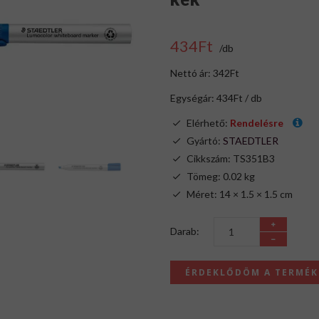
434Ft
/db
Nettó ár: 342Ft
Egységár: 434Ft / db
Elérhető:
Rendelésre
Gyártó:
STAEDTLER
Cikkszám: TS351B3
Tömeg: 0.02 kg
Méret: 14 × 1.5 × 1.5 cm
Darab:
ÉRDEKLŐDÖM A TERMÉ