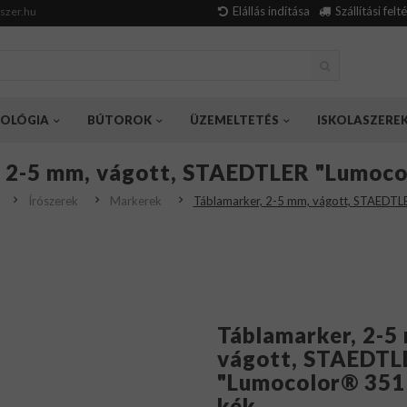
Elállás indítása
Szállítási felt
szer.hu
OLÓGIA
BÚTOROK
ÜZEMELTETÉS
ISKOLASZERE
, 2-5 mm, vágott, STAEDTLER "Lumoco
Írószerek
Markerek
Táblamarker, 2-5 mm, vágott, STAEDTL
Táblamarker, 2-5
vágott, STAEDTL
"Lumocolor® 351 
kék