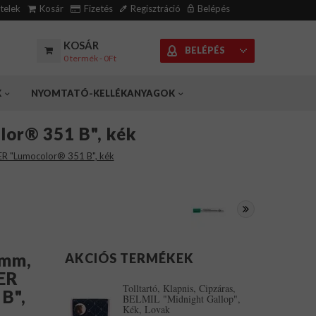
ételek
Kosár
Fizetés
Regisztráció
Belépés
KOSÁR
BELÉPÉS
0 termék - 0Ft
K
NYOMTATÓ-KELLÉKANYAGOK
lor® 351 B", kék
ER "Lumocolor® 351 B", kék
 mm,
AKCIÓS TERMÉKEK
ER
Tolltartó, Klapnis, Cipzáras,
B",
BELMIL "Midnight Gallop",
Kék, Lovak