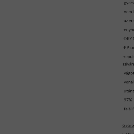
-gyor
-nem 
-az er
-enyhe
-DRY S
-PP to
-repül
szivár
-vágo
-vonal
-után
-97%-
-felá
Gyárt