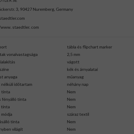
DTLER SE
ckerstr. 3, 90427 Nuremberg, Germany
staedtler.com
/www. staedtler. com
port
tábla és flipchart marker
tak vonalvastagsága
2,5 mm
alakítás
vágott
színe
kék és árnyalatai
st anyaga
műanyag
nélküli időtartam
néhány nap
ó tinta
Nem
 fényálló tinta
Nem
 tinta
Nem
s módja
száraz textil
ásálló tinta
Nem
yben világít
Nem