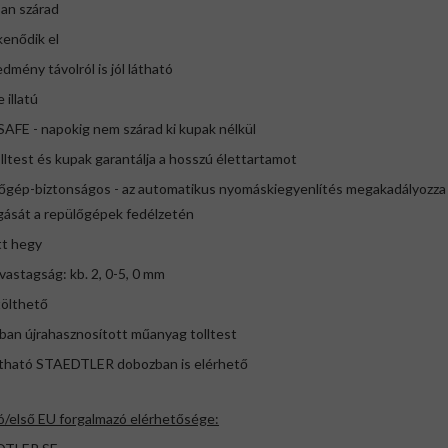
san szárad
kenődik el
edmény távolról is jól látható
 illatú
AFE - napokig nem szárad ki kupak nélkül
lltest és kupak garantálja a hosszú élettartamot
őgép-biztonságos - az automatikus nyomáskiegyenlítés megakadályozza a
gását a repülőgépek fedélzetén
tt hegy
vastagság: kb. 2, 0-5, 0 mm
tölthető
ban újrahasznosított műanyag tolltest
llítható STAEDTLER dobozban is elérhető
ó/első EU forgalmazó elérhetősége: