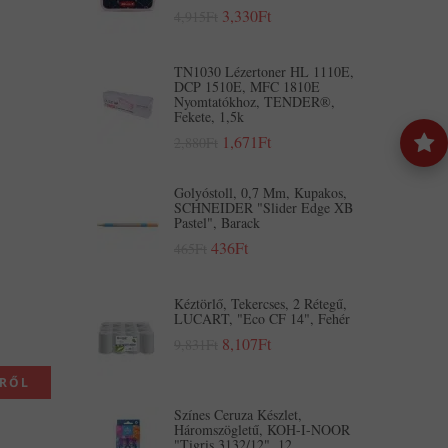
3,330Ft
4,915Ft
TN1030 Lézertoner HL 1110E,
DCP 1510E, MFC 1810E
Nyomtatókhoz, TENDER®,
Fekete, 1,5k
1,671Ft
2,880Ft
Golyóstoll, 0,7 Mm, Kupakos,
SCHNEIDER "Slider Edge XB
Pastel", Barack
436Ft
465Ft
Kéztörlő, Tekercses, 2 Rétegű,
LUCART, "Eco CF 14", Fehér
8,107Ft
9,831Ft
KRŐL
Színes Ceruza Készlet,
Háromszögletű, KOH-I-NOOR
"Tigris 3132/12", 12