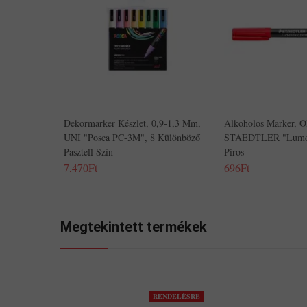
Dekormarker Készlet, 0,9-1,3 Mm,
Alkoholos Marker, 
UNI "Posca PC-3M", 8 Különböző
STAEDTLER "Lumoc
Pasztell Szín
Piros
7,470Ft
696Ft
Megtekintett termékek
RENDELÉSRE