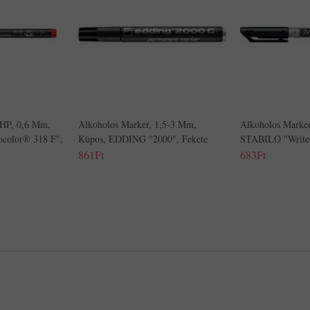
OHP, 0,6 Mm,
Alkoholos Marker, 1,5-3 Mm,
Alkoholos Marke
olor® 318 F",
Kúpos, EDDING "2000", Fekete
STABILO "Write-
861Ft
683Ft