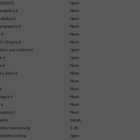
ölthető
Igen
táblára ír
Nem
áblára ír
Igen
artpapírra ír
Nem
 ír
Nem
t tárgyra ír
Nem
ára, porcelánra ír
Igen
 ír
Igen
 ír
Nem
a, kőre ír
Nem
Nem
ír
Nem
agra ír
Nem
ír
Nem
oamra ír
Nem
elés
darab
relés mennyiség
1 db
sbiztos tinta
Igen