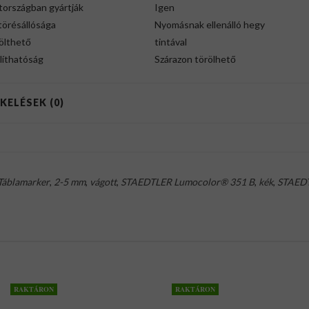
országban gyártják
Igen
törésállósága
Nyomásnak ellenálló hegy
ölthető
tintával
líthatóság
Szárazon törölhető
KELÉSEK (0)
Táblamarker
,
2-5 mm
,
vágott
,
STAEDTLER Lumocolor® 351 B
,
kék
,
STAED
RAKTÁRON
RAKTÁRON