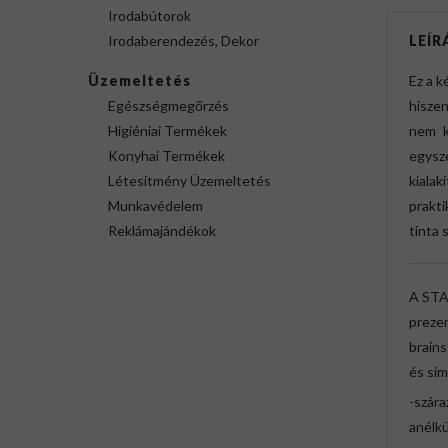
Irodabútorok
Irodaberendezés, Dekor
LEÍR
Üzemeltetés
Ez a k
Egészségmegőrzés
hiszen
Higiéniai Termékek
nem k
Konyhai Termékek
egysze
Létesítmény Üzemeltetés
kialak
Munkavédelem
prakt
Reklámajándékok
tinta 
A STA
prezen
brains
és sim
-szára
anélkü