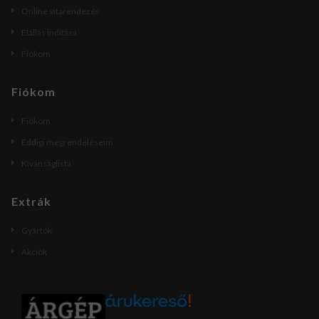
Online vitarendezés
Elállás indítása
Fiókom
Fiókom
Fiókom
Eddigi megrendeléseim
Kívánságlista
Extrák
Gyártók
Akciók