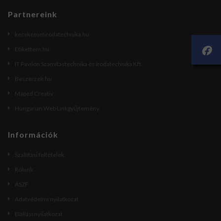
Partnereink
kecskemetirodatechnika.hu
Etikettem.hu
IT Pavilon Számítástechnika és Irodatechnika Kft.
Beszerzek.hu
Maped Creativ
Hungarian Web Linkgyűjtemény
Információk
Szállítási feltételek
Rólunk
ÁSZF
Adatvédelmi nyilatkozat
Elállási nyilatkozat