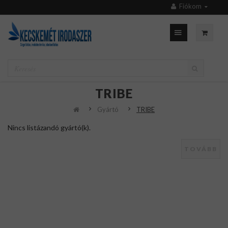
Fiókom
TRIBE
Gyártó
TRIBE
Nincs listázandó gyártó(k).
TOVÁBB