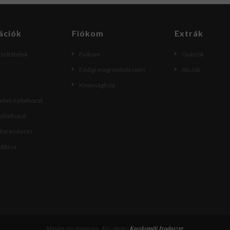
ációk
Fiókom
Extrák
i feltételek
Fiókom
Gyártók
Eddigi megrendeléseim
Akciók
Kívánságlista
lmi nyilatkozat
nyilatkozat
vitarendezés
ndítása
Minden jog fenttartva. Készíttette:
Kecskeméti Irodaszer