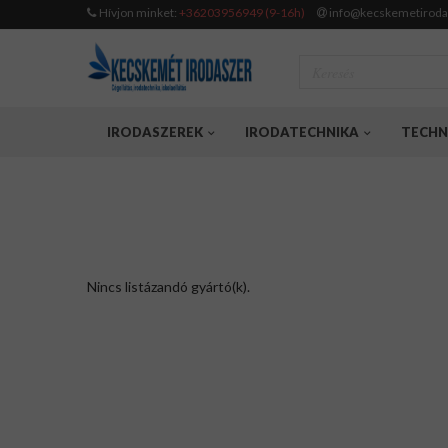
Hívjon minket:
+36203956949 (9-16h)
info@kecskemetiroda
IRODASZEREK
IRODATECHNIKA
TECHN
Nincs listázandó gyártó(k).