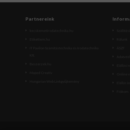
Partnereink
Inform
kecskemetirodatechnika.hu
Szállítás
Etikettem.hu
Rólunk
IT Pavilon Számítástechnika és Irodatechnika
ÁSZF
Kft.
Adatvéde
Beszerzek.hu
Elállási 
Maped Creativ
Online 
Hungarian Web Linkgyűjtemény
Elállás i
Fiókom