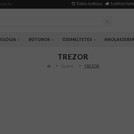
Elállás indítása
Szállítási felt
szer.hu
OLÓGIA
BÚTOROK
ÜZEMELTETÉS
ISKOLASZERE
TREZOR
Gyártó
TREZOR