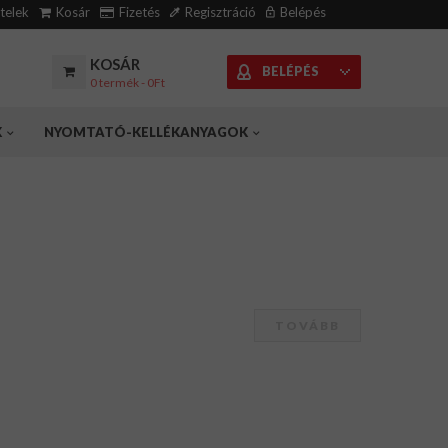
ételek
Kosár
Fizetés
Regisztráció
Belépés
KOSÁR
BELÉPÉS
0 termék - 0Ft
K
NYOMTATÓ-KELLÉKANYAGOK
TOVÁBB