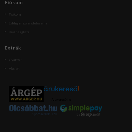
Fiókom
Fiókom
Eddigi megrendeléseim
Kívánságlista
Extrák
Gyártók
Akciók
Árukereső.hu