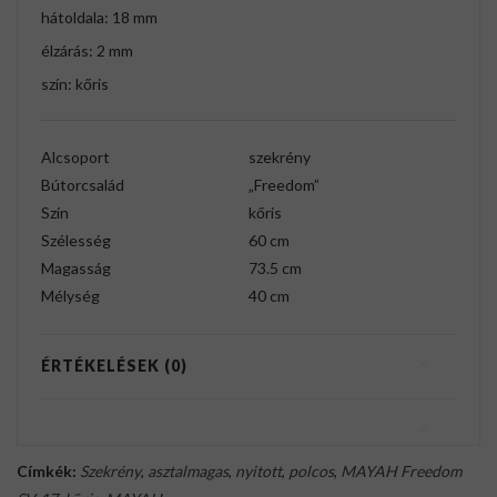
hátoldala: 18 mm
élzárás: 2 mm
szín: kőris
Alcsoport
szekrény
Bútorcsalád
„Freedom”
Szín
kőris
Szélesség
60 cm
Magasság
73.5 cm
Mélység
40 cm
ÉRTÉKELÉSEK (0)
Címkék:
Szekrény
,
asztalmagas
,
nyitott
,
polcos
,
MAYAH Freedom