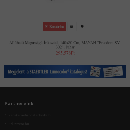
Kosárba
Állítható Magasságú Íróasztal, 140x80 Cm, MAYAH "Freedom SV-
302", Juhar
295,578Ft
Partnereink
kecskemetirodatechnika.hu
Etikettem.hu