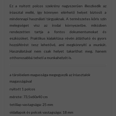
Ez a nyitott polcos szekrény nagyszerűen illeszkedik az
íróasztal mellé, így könnyen elérhető helyet biztosít a
mindennapi használati tárgyaknak. A természetes kőris szín
melegséget visz az irodai környezetbe, miközben
rendezetten tartja a fontos dokumentumokat és
eszközöket. Praktikus kialakítása révén átlátható és gyors
hozzáférést tesz lehetővé, ami megkönnyíti a munkát.
Használatával nem csak helyet takaríthat meg, hanem
otthonosabbá teheti a munkahelyét is.
a tárolóelem magassága megegyezik az íróasztalok
magasságával
nyitott 1 polcos
mérete: 73,5x60x40 cm
tetőlap vastagsága: 25 mm
oldallapok és polcok vastagsága: 18 mm