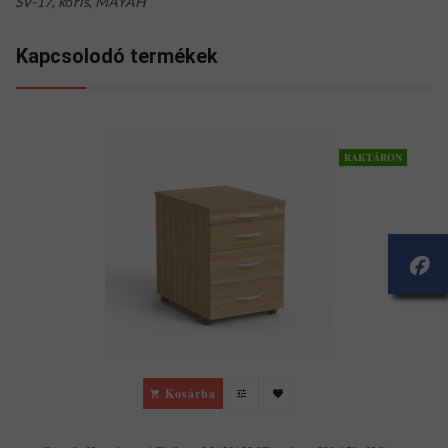
SV-17
,
kőris
,
MAYAH
Kapcsolodó termékek
RAKTÁRON
Kosárba