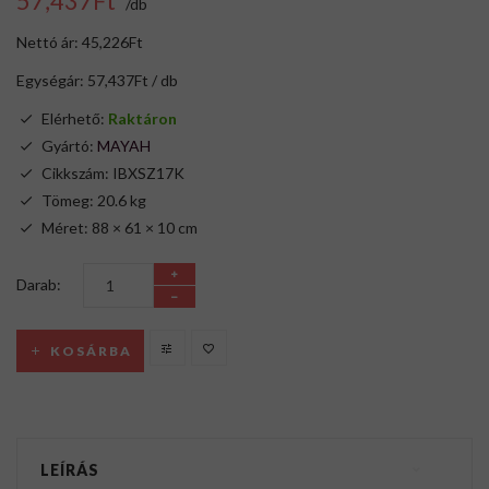
57,437Ft
/db
Nettó ár: 45,226Ft
Egységár: 57,437Ft / db
Elérhető:
Raktáron
Gyártó:
MAYAH
Cikkszám: IBXSZ17K
Tömeg: 20.6 kg
Méret: 88 × 61 × 10 cm
Darab:
KOSÁRBA
LEÍRÁS