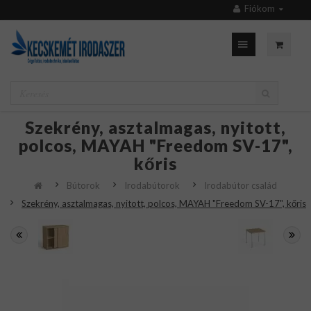
Fiókom
Szekrény, asztalmagas, nyitott,
polcos, MAYAH "Freedom SV-17",
kőris
Bútorok
Irodabútorok
Irodabútor család
Szekrény, asztalmagas, nyitott, polcos, MAYAH "Freedom SV-17", kőris