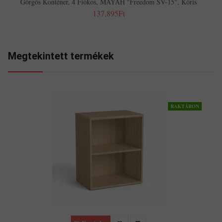
Görgős Konténer, 4 Fiókos, MAYAH "Freedom SV-15", Kőris
137,895Ft
Megtekintett termékek
RAKTÁRON