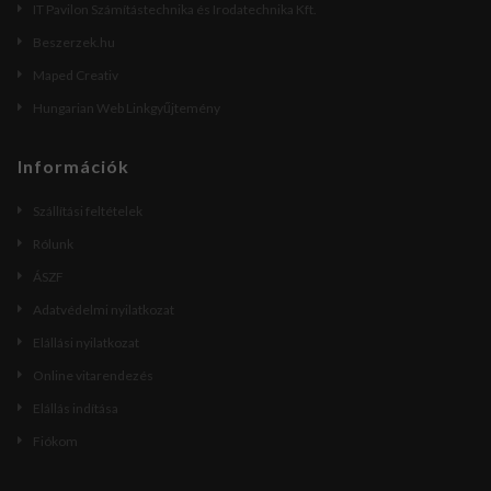
IT Pavilon Számítástechnika és Irodatechnika Kft.
Beszerzek.hu
Maped Creativ
Hungarian Web Linkgyűjtemény
Információk
Szállítási feltételek
Rólunk
ÁSZF
Adatvédelmi nyilatkozat
Elállási nyilatkozat
Online vitarendezés
Elállás indítása
Fiókom