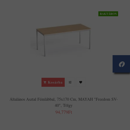
RAKTÁRON
S
Kosárba
Általános Asztal Fémlábbal, 75x170 Cm, MAYAH "Freedom SV-
40", Tölgy
94,779Ft