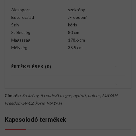
Alcsoport
szekrény
Bútorcsalád
„Freedom”
Szín
kőris
Szélesség
80 cm
Magasság
178.6 cm
Mélység
35.5 cm
ÉRTÉKELÉSEK (0)
Címkék:
Szekrény
,
5 rendező magas
,
nyitott
,
polcos
,
MAYAH
Freedom SV-02
,
kőris
,
MAYAH
Kapcsolodó termékek