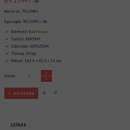
89,159Ft
/db
Nettó ár: 70,204Ft
Egységár: 89,159Ft / db
Elérhető:
Raktáron
Gyártó:
MAYAH
Cikkszám: IBXSZ02K
Tömeg: 35 kg
Méret: 182.5 × 41.5 × 11 cm
Darab:
KOSÁRBA
LEÍRÁS