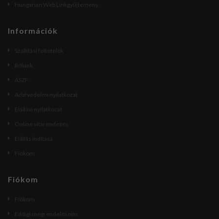
Hungarian Web Linkgyűjtemény
Információk
Szállítási feltételek
Rólunk
ÁSZF
Adatvédelmi nyilatkozat
Elállási nyilatkozat
Online vitarendezés
Elállás indítása
Fiókom
Fiókom
Fiókom
Eddigi megrendeléseim