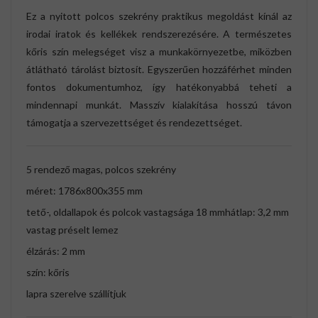
Ez a nyitott polcos szekrény praktikus megoldást kínál az
irodai iratok és kellékek rendszerezésére. A természetes
kőris szín melegséget visz a munkakörnyezetbe, miközben
átlátható tárolást biztosít. Egyszerűen hozzáférhet minden
fontos dokumentumhoz, így hatékonyabbá teheti a
mindennapi munkát. Masszív kialakítása hosszú távon
támogatja a szervezettséget és rendezettséget.
5 rendező magas, polcos szekrény
méret: 1786x800x355 mm
tető-, oldallapok és polcok vastagsága 18 mmhátlap: 3,2 mm
vastag préselt lemez
élzárás: 2 mm
szín: kőris
lapra szerelve szállítjuk