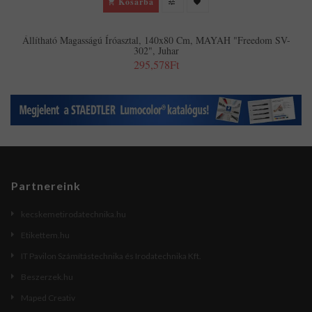
Kosárba
Állítható Magasságú Íróasztal, 140x80 Cm, MAYAH "Freedom SV-
302", Juhar
295,578Ft
Partnereink
kecskemetirodatechnika.hu
Etikettem.hu
IT Pavilon Számítástechnika és Irodatechnika Kft.
Beszerzek.hu
Maped Creativ