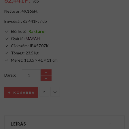
62,441Ft
/db
Nettó ár: 49,166Ft
Egységár: 62,441Ft / db
Elérhető:
Raktáron
Gyártó:
MAYAH
Cikkszám: IBXSZ07K
Tömeg: 23.5 kg
Méret: 113.5 × 41 × 11 cm
Darab:
KOSÁRBA
LEÍRÁS