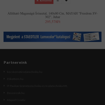
Kosárba
Állítható Magasságú Íróasztal, 140x80 Cm, MAYAH "Freedom SV-
302", Juhar
295,578Ft
Partnereink
kecskemetirodatechnika.hu
Etikettem.hu
IT Pavilon Számítástechnika és Irodatechnika Kft.
Beszerzek.hu
Maped Creativ