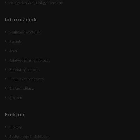
Hungarian Web Linkgyűjtemény
Információk
Szállítási feltételek
Rólunk
ÁSZF
Adatvédelmi nyilatkozat
Elállási nyilatkozat
Online vitarendezés
Elállás indítása
Fiókom
Fiókom
Fiókom
Eddigi megrendeléseim