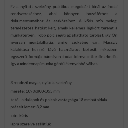
Ez a nyitott szekrény praktikus megoldást kínál az irodai
rendszerezéshez, ahol könnyen hozzáférhet a
dokumentumaihoz és eszközeihez. A kőris szín meleg,
természetes hatást kelt, amely kellemes légkört teremt a
munkatérben. Több polc segíti az átlátható tárolást, így Ön
gyorsan megtalálhatja, amire szüksége van. Masszív
kialakítása hosszú távú használatot biztosít, miközben
egyszerű formája bármilyen irodai környezetbe illeszkedik.
Így a mindennapi munka gördülékenyebbé válhat.
3 rendező magas, nyitott szekrény
mérete: 1090x800x355 mm
tető-, oldallapok és polcok vastagsága 18 mmhátoldala
préselt lemez: 3,2 mm
szín: kőris
lapra szerelve szállítjuk