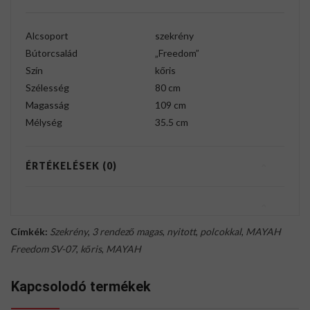
Alcsoport
szekrény
Bútorcsalád
„Freedom”
Szín
kőris
Szélesség
80 cm
Magasság
109 cm
Mélység
35.5 cm
ÉRTÉKELÉSEK (0)
Címkék:
Szekrény
,
3 rendező magas
,
nyitott
,
polcokkal
,
MAYAH
Freedom SV-07
,
kőris
,
MAYAH
Kapcsolodó termékek