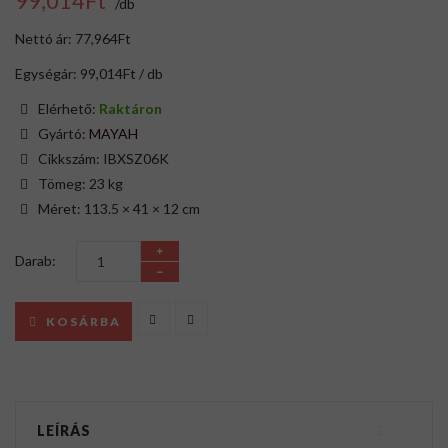
99,014Ft
/db
Nettó ár: 77,964Ft
Egységár: 99,014Ft / db
Elérhető:
Raktáron
Gyártó:
MAYAH
Cikkszám: IBXSZ06K
Tömeg: 23 kg
Méret: 113.5 × 41 × 12 cm
Darab:
KOSÁRBA
LEÍRÁS