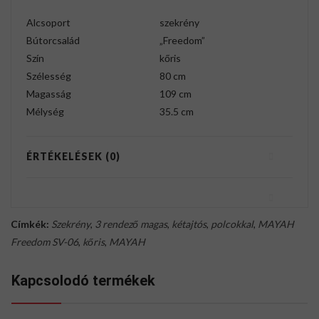
Alcsoport
szekrény
Bútorcsalád
„Freedom”
Szín
kőris
Szélesség
80 cm
Magasság
109 cm
Mélység
35.5 cm
ÉRTÉKELÉSEK (0)
Címkék:
Szekrény
,
3 rendező magas
,
kétajtós
,
polcokkal
,
MAYAH
Freedom SV-06
,
kőris
,
MAYAH
Kapcsolodó termékek