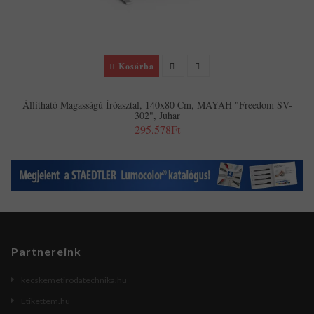
Kosárba
Állítható Magasságú Íróasztal, 140x80 Cm, MAYAH "Freedom SV-
302", Juhar
295,578Ft
Partnereink
kecskemetirodatechnika.hu
Etikettem.hu