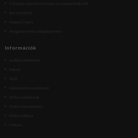
IT Pavilon Számítástechnika és Irodatechnika Kft.
Beszerzek.hu
Maped Creativ
Hungarian Web Linkgyűjtemény
Információk
Szállítási feltételek
Rólunk
ÁSZF
Adatvédelmi nyilatkozat
Elállási nyilatkozat
Online vitarendezés
Elállás indítása
Fiókom