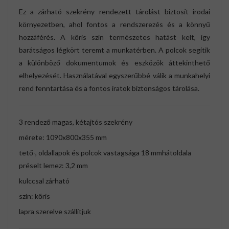
Ez a zárható szekrény rendezett tárolást biztosít irodai
környezetben, ahol fontos a rendszerezés és a könnyű
hozzáférés. A kőris szín természetes hatást kelt, így
barátságos légkört teremt a munkatérben. A polcok segítik
a különböző dokumentumok és eszközök áttekinthető
elhelyezését. Használatával egyszerűbbé válik a munkahelyi
rend fenntartása és a fontos iratok biztonságos tárolása.
3 rendező magas, kétajtós szekrény
mérete: 1090x800x355 mm
tető-, oldallapok és polcok vastagsága 18 mmhátoldala
préselt lemez: 3,2 mm
kulccsal zárható
szín: kőris
lapra szerelve szállítjuk