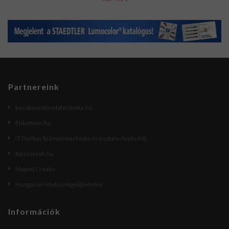
Partnereink
kecskemetirodatechnika.hu
Etikettem.hu
IT Pavilon Számítástechnika és Irodatechnika Kft.
Beszerzek.hu
Maped Creativ
Hungarian Web Linkgyűjtemény
Információk