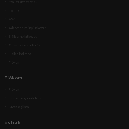
Szállítási feltételek
Rólunk
ÁSZF
Adatvédelmi nyilatkozat
Elállási nyilatkozat
Online vitarendezés
Elállás indítása
Fiókom
Fiókom
Fiókom
Eddigi megrendeléseim
Kívánságlista
Extrák