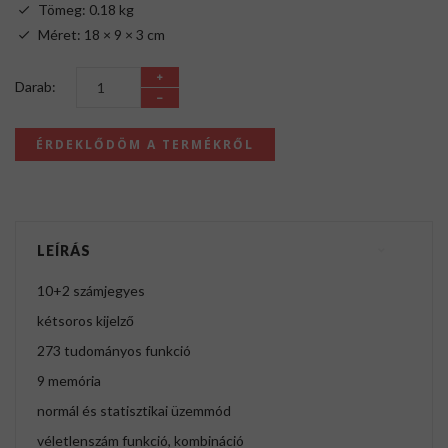
Tömeg: 0.18 kg
Méret: 18 × 9 × 3 cm
Darab:
ÉRDEKLŐDÖM A TERMÉKRŐL
LEÍRÁS
10+2 számjegyes
kétsoros kijelző
273 tudományos funkció
9 memória
normál és statisztikai üzemmód
véletlenszám funkció, kombináció