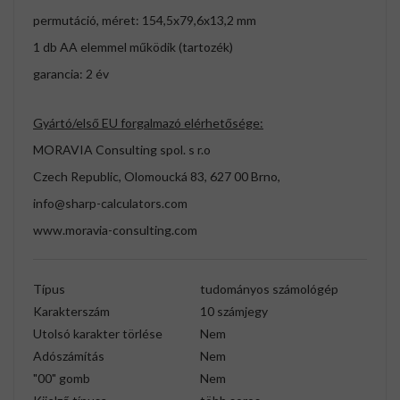
permutáció, méret: 154,5x79,6x13,2 mm
1 db AA elemmel működik (tartozék)
garancia: 2 év
Gyártó/első EU forgalmazó elérhetősége:
MORAVIA Consulting spol. s r.o
Czech Republic, Olomoucká 83, 627 00 Brno,
info@sharp-calculators.com
www.moravia-consulting.com
Típus
tudományos számológép
Karakterszám
10 számjegy
Utolsó karakter törlése
Nem
Adószámítás
Nem
"00" gomb
Nem