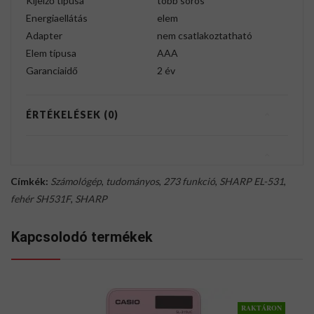
Kijelző típusa
több soros
Energiaellátás
elem
Adapter
nem csatlakoztatható
Elem típusa
AAA
Garanciaidő
2 év
ÉRTÉKELÉSEK (0)
Címkék:
Számológép
,
tudományos
,
273 funkció
,
SHARP EL-531
,
fehér SH531F
,
SHARP
Kapcsolodó termékek
RAKTÁRON