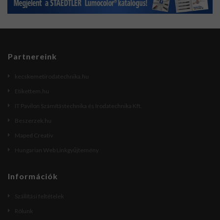
Partnereink
kecskemetirodatechnika.hu
Etikettem.hu
IT Pavilon Számítástechnika és Irodatechnika Kft.
Beszerzek.hu
Maped Creativ
Hungarian Web Linkgyűjtemény
Információk
Szállítási feltételek
Rólunk