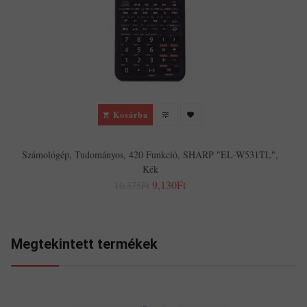
Kosárba
Számológép, Tudományos, 420 Funkció, SHARP "EL-W531TL",
Kék
9,130Ft
10,375Ft
Megtekintett termékek