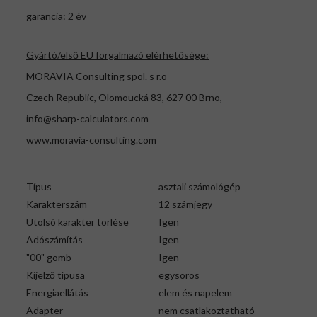
garancia: 2 év
Gyártó/első EU forgalmazó elérhetősége:
MORAVIA Consulting spol. s r.o
Czech Republic, Olomoucká 83, 627 00 Brno,
info@sharp-calculators.com
www.moravia-consulting.com
Típus
asztali számológép
Karakterszám
12 számjegy
Utolsó karakter törlése
Igen
Adószámítás
Igen
"00" gomb
Igen
Kijelző típusa
egysoros
Energiaellátás
elem és napelem
Adapter
nem csatlakoztatható