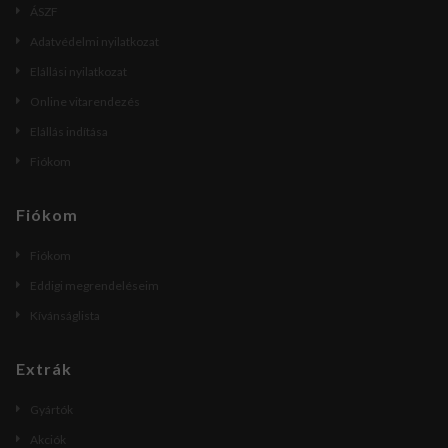
ÁSZF
Adatvédelmi nyilatkozat
Elállási nyilatkozat
Online vitarendezés
Elállás indítása
Fiókom
Fiókom
Fiókom
Eddigi megrendeléseim
Kívánságlista
Extrák
Gyártók
Akciók