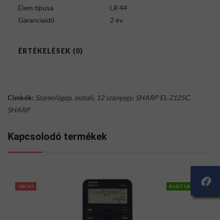
Elem típusa
LR 44
Garanciaidő
2 év
ÉRTÉKELÉSEK (0)
Címkék:
Számológép
,
asztali
,
12 számjegy
,
SHARP EL-2125C
,
SHARP
Kapcsolodó termékek
AKCIÓ
RAKTÁRON