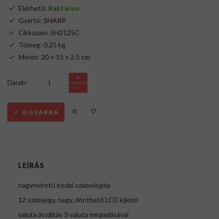
Elérhető:
Raktáron
Gyártó:
SHARP
Cikkszám: SH2125C
Tömeg: 0.25 kg
Méret: 20 × 15 × 2.5 cm
Darab:
KOSÁRBA
LEÍRÁS
nagyméretű irodai számológép
12 számjegy, nagy, dönthető LCD kijelző
valuta átváltás 3 valuta megadásával