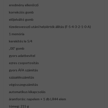
eredmény ellenőrző
korrekciós gomb
előjelváltó gomb
tizedesvessző utáni helyiérték állítás (F-5-4-3-2-1-0-A)
1 memória
kerekítés le 5/4
„00” gomb
gyors adatbevitel
ezres csoportosítás
gyors ÁFA számítás
százalékszámítás
végösszegszámítás
automatikus kikapcsolás
áramforrás: napelem + 1 db LR44 elem
tömeg: 215 g