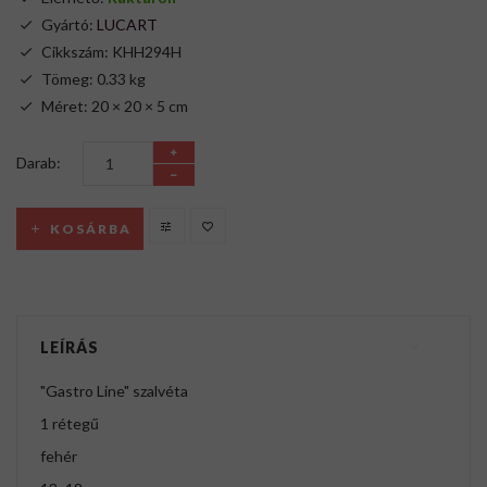
Gyártó:
LUCART
Cikkszám: KHH294H
Tömeg: 0.33 kg
Méret: 20 × 20 × 5 cm
Darab:
KOSÁRBA
LEÍRÁS
"Gastro Line" szalvéta
1 rétegű
fehér