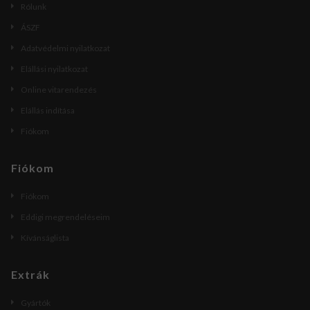
Rólunk
ÁSZF
Adatvédelmi nyilatkozat
Elállási nyilatkozat
Online vitarendezés
Elállás indítása
Fiókom
Fiókom
Fiókom
Eddigi megrendeléseim
Kívánságlista
Extrák
Gyártók