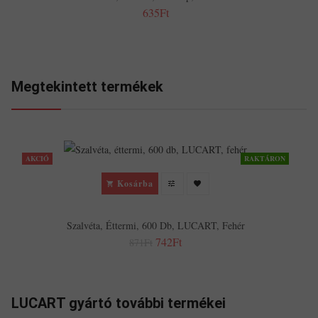
635Ft
Megtekintett termékek
AKCIÓ
RAKTÁRON
Kosárba
Szalvéta, Éttermi, 600 Db, LUCART, Fehér
742Ft
871Ft
LUCART gyártó további termékei