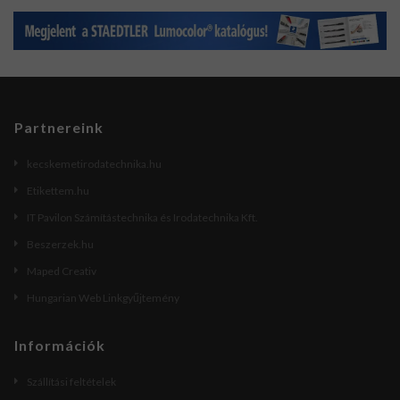
Partnereink
kecskemetirodatechnika.hu
Etikettem.hu
IT Pavilon Számítástechnika és Irodatechnika Kft.
Beszerzek.hu
Maped Creativ
Hungarian Web Linkgyűjtemény
Információk
Szállítási feltételek