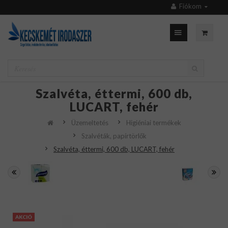
Fiókom
Szalvéta, éttermi, 600 db,
LUCART, fehér
Üzemeltetés
Higiéniai termékek
Szalvéták, papírtörlők
Szalvéta, éttermi, 600 db, LUCART, fehér
AKCIÓ