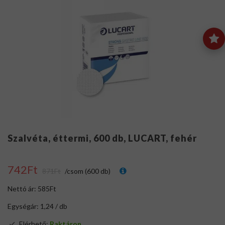
Szalvéta, éttermi, 600 db, LUCART, fehér
742Ft
871Ft
/csom (600 db)
Nettó ár: 585Ft
Egységár: 1,24 / db
Elérhető:
Raktáron