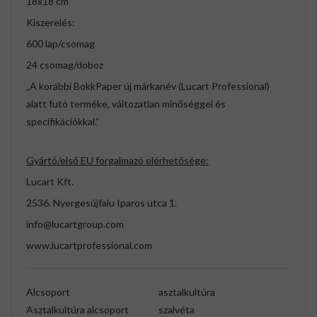
18x18 cm
Kiszerelés:
600 lap/csomag
24 csomag/doboz
„A korábbi BokkPaper új márkanév (Lucart Professional)
alatt futó terméke, változatlan minőséggel és
specifikációkkal.”
Gyártó/első EU forgalmazó elérhetősége:
Lucart Kft.
2536. Nyergesújfalu Iparos utca 1.
info@lucartgroup.com
www.lucartprofessional.com
Alcsoport
asztalkultúra
Asztalkultúra alcsoport
szalvéta