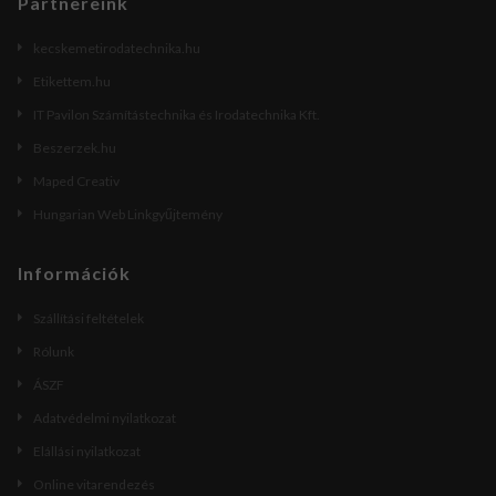
Partnereink
kecskemetirodatechnika.hu
Etikettem.hu
IT Pavilon Számítástechnika és Irodatechnika Kft.
Beszerzek.hu
Maped Creativ
Hungarian Web Linkgyűjtemény
Információk
Szállítási feltételek
Rólunk
ÁSZF
Adatvédelmi nyilatkozat
Elállási nyilatkozat
Online vitarendezés