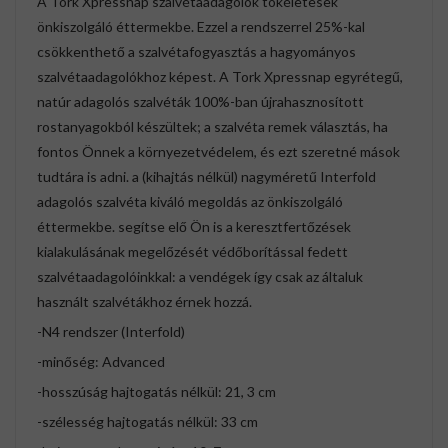
A Tork Xpressnap szalvétaadagolók tökéletesek
önkiszolgáló éttermekbe. Ezzel a rendszerrel 25%-kal
csökkenthető a szalvétafogyasztás a hagyományos
szalvétaadagolókhoz képest. A Tork Xpressnap egyrétegű,
natúr adagolós szalvéták 100%-ban újrahasznosított
rostanyagokból készültek; a szalvéta remek választás, ha
fontos Önnek a környezetvédelem, és ezt szeretné mások
tudtára is adni. a (kihajtás nélkül) nagyméretű Interfold
adagolós szalvéta kiváló megoldás az önkiszolgáló
éttermekbe. segítse elő Ön is a keresztfertőzések
kialakulásának megelőzését védőborítással fedett
szalvétaadagolóinkkal: a vendégek így csak az általuk
használt szalvétákhoz érnek hozzá.
-N4 rendszer (Interfold)
-minőség: Advanced
-hosszúság hajtogatás nélkül: 21, 3 cm
-szélesség hajtogatás nélkül: 33 cm