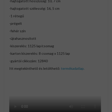
-hajtogatott hosszúság: 10, 7 cm
-hajtogatott szélesség: 16, 5 cm
-1 rétegű
-prégelt
-fehér szín
-újrahasznosított
-kiszerelés: 1125 lap/csomag
-karton kiszerelés: 8 csomag x 1125 lap
-gyártói cikkszám: 12840
Itt megtekinthető és letölthető:
termékadatlap.