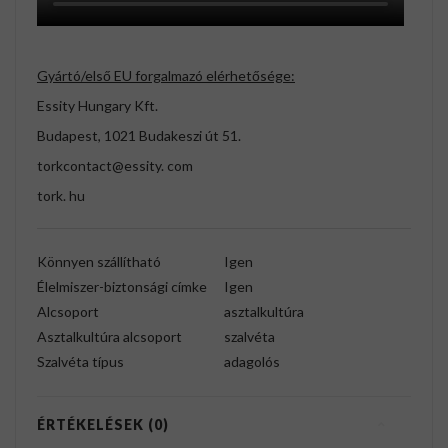
Gyártó/első EU forgalmazó elérhetősége:
Essity Hungary Kft.
Budapest, 1021 Budakeszi út 51.
torkcontact@essity. com
tork. hu
Könnyen szállítható
Igen
Élelmiszer-biztonsági címke
Igen
Alcsoport
asztalkultúra
Asztalkultúra alcsoport
szalvéta
Szalvéta típus
adagolós
ÉRTÉKELÉSEK (0)