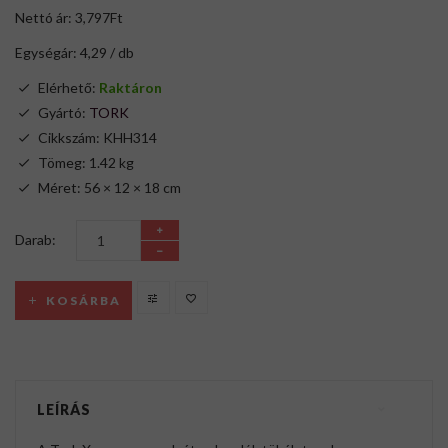
Nettó ár: 3,797Ft
Egységár: 4,29 / db
Elérhető:
Raktáron
Gyártó:
TORK
Cikkszám: KHH314
Tömeg: 1.42 kg
Méret: 56 × 12 × 18 cm
Darab:
KOSÁRBA
LEÍRÁS