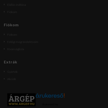
Elállás indítása
Fiókom
Fiókom
Fiókom
Eddigi megrendeléseim
Kívánságlista
Extrák
Gyártók
Akciók
Árukereső.hu