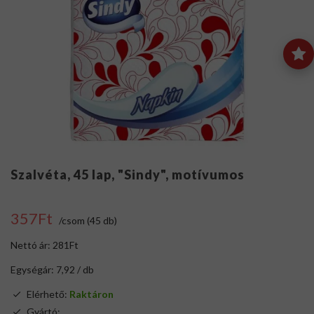
Szalvéta, 45 lap, "Sindy", motívumos
357Ft
/csom (45 db)
Nettó ár: 281Ft
Egységár: 7,92 / db
Elérhető:
Raktáron
Gyártó:
.