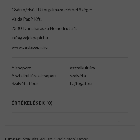
Gyártó/első EU forgalmazó elérhetősége:
Vajda Papír Kft.
2330. Dunaharaszti Némedi út 51.
info@vajdapapir.hu
www.vajdapapir.hu
Alcsoport
asztalkultúra
Asztalkultúra alcsoport
szalvéta
Szalvéta típus
hajtogatott
ÉRTÉKELÉSEK (0)
Címkék:
Szalvéta
,
45 lap
,
Sindy
,
motívumos
,
.