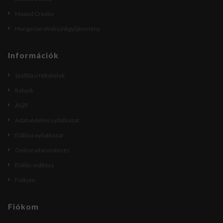
Maped Creativ
Hungarian Web Linkgyűjtemény
Információk
Szállítási feltételek
Rólunk
ÁSZF
Adatvédelmi nyilatkozat
Elállási nyilatkozat
Online vitarendezés
Elállás indítása
Fiókom
Fiókom