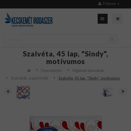
Fiókom
Szalvéta, 45 lap, "Sindy",
motívumos
Üzemeltetés
Higiéniai termékek
Szalvéták, papírtörlők
Szalvéta, 45 lap, "Sindy", motívumos