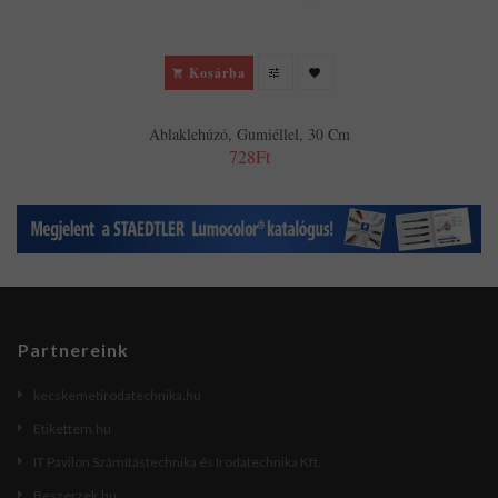
Kosárba
Ablaklehúzó, Gumiéllel, 30 Cm
728Ft
Partnereink
kecskemetirodatechnika.hu
Etikettem.hu
IT Pavilon Számítástechnika és Irodatechnika Kft.
Beszerzek.hu