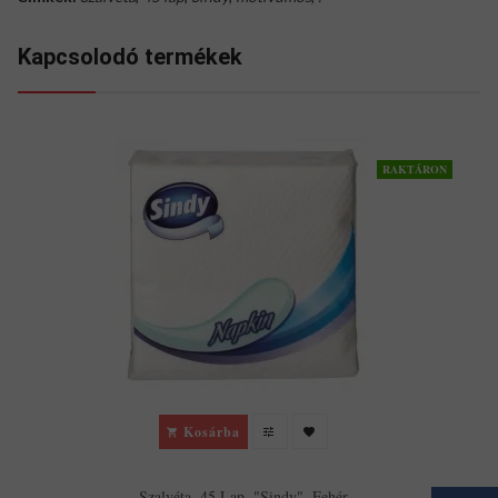
Kapcsolodó termékek
RAKTÁRON
Kosárba
Szalvéta, 45 Lap, "Sindy", Fehér