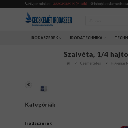
Hívjon minket:
+36203956949 (9-16h)
info@kecskemetiroda
IRODASZEREK
IRODATECHNIKA
TECHN
Szalvéta, 1/4 hajt
Üzemeltetés
Higiéniai 
Kategóriák
Irodaszerek