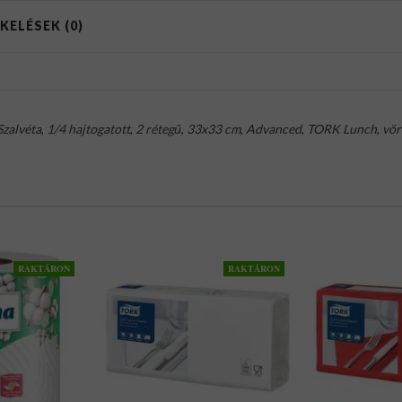
KELÉSEK (0)
Szalvéta
,
1/4 hajtogatott
,
2 rétegű
,
33x33 cm
,
Advanced
,
TORK Lunch
,
vör
RAKTÁRON
RAKTÁRON