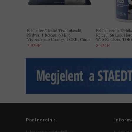
Felületfertőtlenítő Tisztítókendő,
Felülettisztító Törlő
Nedves, 1 Rétegű, 60 Lap,
Rétegű, 58 Lap, Hor
Visszazárható Csomag, TORK, Citrus
W15 Rendszer, TORK
2,929Ft
8,324Ft
Partnereink
Inform
kecskemetirodatechnika.hu
Szállítás