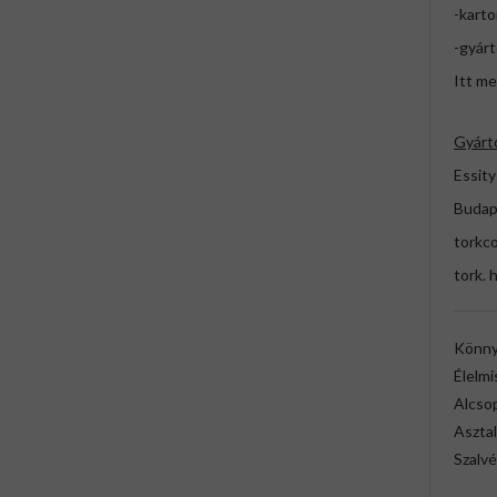
-karto
-gyárt
Itt me
Gyárt
Essity
Budap
torkc
tork. 
Könny
Élelmi
Alcso
Asztal
Szalvé