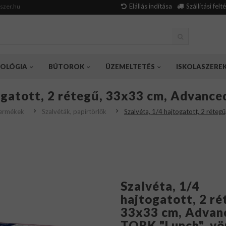
Elállás indítása
Szállítási felt
szer.hu
OLÓGIA
BÚTOROK
ÜZEMELTETÉS
ISKOLASZERE
ogatott, 2 rétegű, 33x33 cm, Advance
termékek
Szalvéták, papírtörlők
Szalvéta, 1/4 hajtogatott, 2 réte
Szalvéta, 1/4
hajtogatott, 2 ré
33x33 cm, Advan
TORK "Lunch", vö