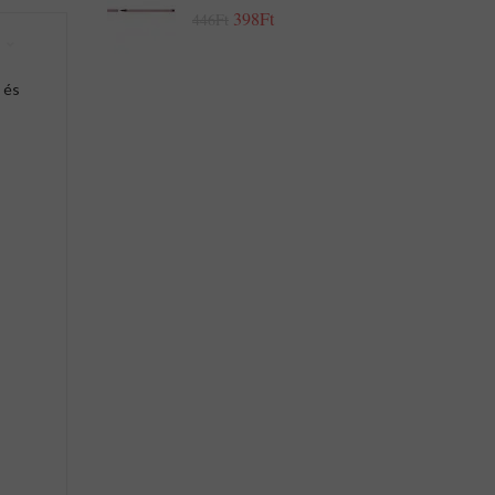
398Ft
446Ft
 és