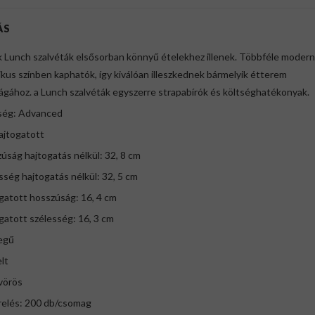
ÁS
 Lunch szalvéták elsősorban könnyű ételekhez illenek. Többféle modern
ikus színben kaphatók, így kiválóan illeszkednek bármelyik étterem
lágához. a Lunch szalvéták egyszerre strapabírók és költséghatékonyak.
ség: Advanced
ajtogatott
úság hajtogatás nélkül: 32, 8 cm
sség hajtogatás nélkül: 32, 5 cm
gatott hosszúság: 16, 4 cm
gatott szélesség: 16, 3 cm
tegű
lt
 vörös
relés: 200 db/csomag