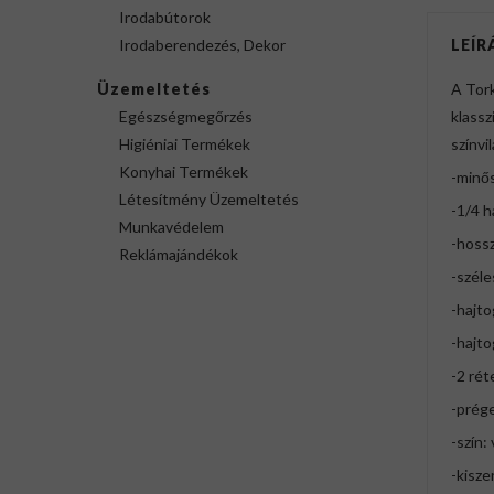
Irodabútorok
Irodaberendezés, Dekor
LEÍR
Üzemeltetés
A Tork
Egészségmegőrzés
klassz
Higiéniai Termékek
színvi
Konyhai Termékek
-minő
Létesítmény Üzemeltetés
-1/4 h
Munkavédelem
-hossz
Reklámajándékok
-széle
-hajto
-hajto
-2 ré
-prége
-szín:
-kisze