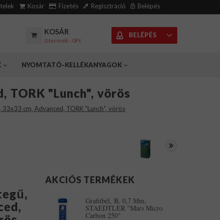
ételek
Kosár
Fizetés
Regisztráció
Belépés
KOSÁR
BELÉPÉS
0 termék - 0Ft
K
NYOMTATÓ-KELLÉKANYAGOK
d, TORK "Lunch", vörös
gű, 33x33 cm, Advanced, TORK "Lunch", vörös
AKCIÓS TERMÉKEK
tegű,
Grafitbél, B, 0,7 Mm,
ced,
STAEDTLER "Mars Micro
Carbon 250"
rös