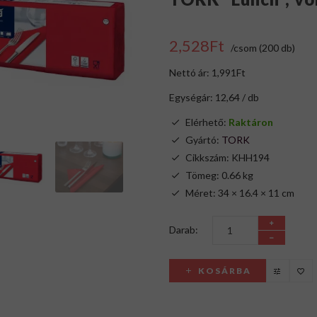
2,528Ft
/csom (200 db)
Nettó ár: 1,991Ft
Egységár: 12,64 / db
Elérhető:
Raktáron
Gyártó:
TORK
Cikkszám: KHH194
Tömeg: 0.66 kg
Méret: 34 × 16.4 × 11 cm
Darab:
KOSÁRBA