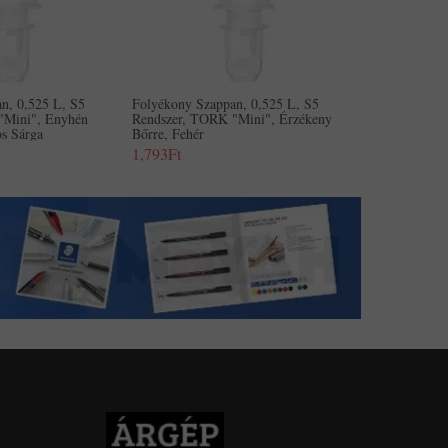
n, 0,525 L, S5
Folyékony Szappan, 0,525 L, S5
"Mini", Enyhén
Rendszer, TORK "Mini", Érzékeny
gos Sárga
Bőrre, Fehér
1,793Ft