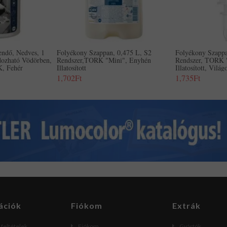
kendő, Nedves, 1
Folyékony Szappan, 0,475 L, S2
Folyékony Szappa
dozható Vödörben,
Rendszer,TORK "Mini", Enyhén
Rendszer, TORK 
, Fehér
Illatosított
Illatosított, Vilá
1,702Ft
1,735Ft
ációk
Fiókom
Extrák
i feltételek
Fiókom
Gyártók