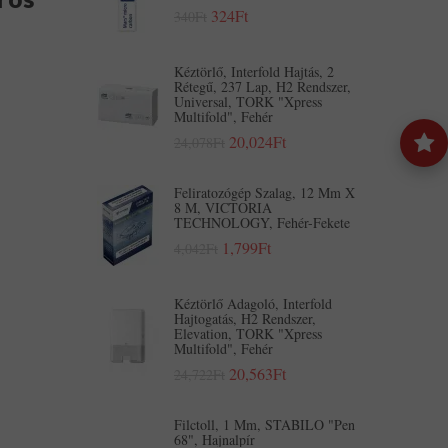
324Ft
340Ft
Kéztörlő, Interfold Hajtás, 2
Rétegű, 237 Lap, H2 Rendszer,
Universal, TORK "Xpress
Multifold", Fehér
20,024Ft
24,078Ft
Feliratozógép Szalag, 12 Mm X
8 M, VICTORIA
TECHNOLOGY, Fehér-Fekete
1,799Ft
4,042Ft
Kéztörlő Adagoló, Interfold
Hajtogatás, H2 Rendszer,
Elevation, TORK "Xpress
Multifold", Fehér
20,563Ft
24,722Ft
Filctoll, 1 Mm, STABILO "Pen
68", Hajnalpír