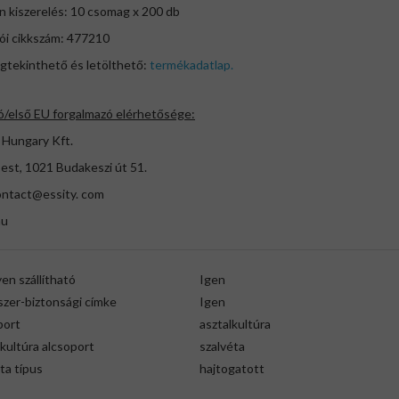
n kiszerelés: 10 csomag x 200 db
ói cikkszám: 477210
gtekinthető és letölthető:
termékadatlap.
ó/első EU forgalmazó elérhetősége:
 Hungary Kft.
est, 1021 Budakeszi út 51.
ontact@essity. com
hu
en szállítható
Igen
szer-biztonsági címke
Igen
port
asztalkultúra
kultúra alcsoport
szalvéta
ta típus
hajtogatott