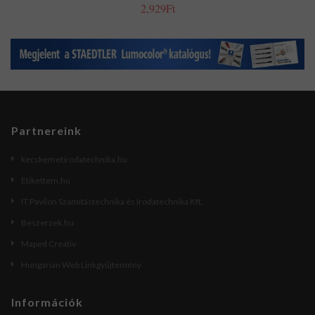
2,929Ft
Partnereink
kecskemetirodatechnika.hu
Etikettem.hu
IT Pavilon Számítástechnika és Irodatechnika Kft.
Beszerzek.hu
Maped Creativ
Hungarian Web Linkgyűjtemény
Információk