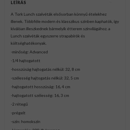
LEÍRÁS
A Tork Lunch szalvéták elsősorban könnyű ételekhez
illenek. Többféle modern és klasszikus színben kaphatók, így
kiválóan illeszkednek bármelyik étterem színvilágához. a
Lunch szalvéták egyszerre strapabírók és
költséghatékonyak.
-minőség: Advanced
-1/4 hajtogatott
-hosszúság hajtogatás nélkül: 32, 8 cm
-szélesség hajtogatás nélkül: 32, 5 cm
-hajtogatott hosszúság: 16, 4 cm
-hajtogatott szélesség: 16, 3 cm
-2 rétegű
-prégelt
-szín: homokszín