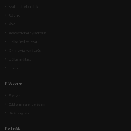
Szállítási feltételek
Rólunk
ÁSZF
Adatvédelmi nyilatkozat
Elállási nyilatkozat
Online vitarendezés
Elállás indítása
Fiókom
Fiókom
Fiókom
Eddigi megrendeléseim
Kívánságlista
Extrák