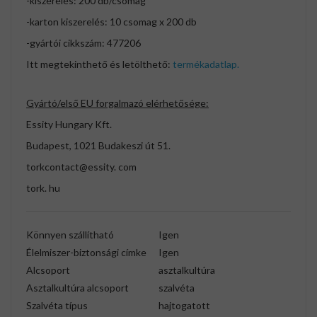
-kiszerelés: 200 db/csomag
-karton kiszerelés: 10 csomag x 200 db
-gyártói cikkszám: 477206
Itt megtekinthető és letölthető:
termékadatlap.
Gyártó/első EU forgalmazó elérhetősége:
Essity Hungary Kft.
Budapest, 1021 Budakeszi út 51.
torkcontact@essity. com
tork. hu
Könnyen szállítható
Igen
Élelmiszer-biztonsági címke
Igen
Alcsoport
asztalkultúra
Asztalkultúra alcsoport
szalvéta
Szalvéta típus
hajtogatott