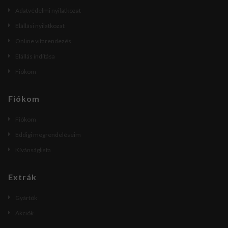
Adatvédelmi nyilatkozat
Elállási nyilatkozat
Online vitarendezés
Elállás indítása
Fiókom
Fiókom
Fiókom
Eddigi megrendeléseim
Kívánságlista
Extrák
Gyártók
Akciók