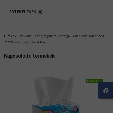
ÉRTÉKELÉSEK (0)
Címkék:
Szalvéta
,
1/4 hajtogatott
,
2 rétegű
,
33x33 cm
,
Advanced
,
TORK Lunch
,
bordó
,
TORK
Kapcsolodó termékek
RAKTÁRON