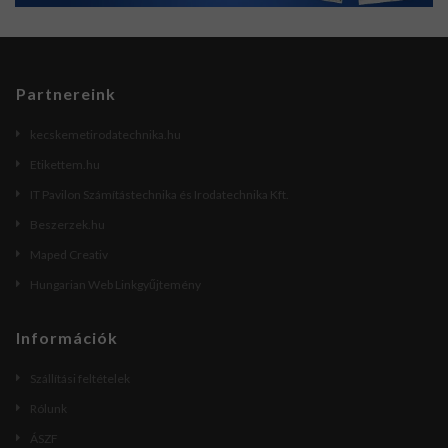
Partnereink
kecskemetirodatechnika.hu
Etikettem.hu
IT Pavilon Számítástechnika és Irodatechnika Kft.
Beszerzek.hu
Maped Creativ
Hungarian Web Linkgyűjtemény
Információk
Szállítási feltételek
Rólunk
ÁSZF