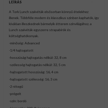
LEÍRÁS
A Tork Lunch szalvéták elsősorban könnyű ételekhez
illenek. Többféle modern és klasszikus színben kaphatók, így
kiválóan illeszkednek bármelyik étterem színvilágához. a
Lunch szalvéták egyszerre strapabírók és
költséghatékonyak.
-minőség: Advanced
-1/4 hajtogatott
-hosszúság hajtogatás nélkül: 32, 8 cm
-szélesség hajtogatás nélkül: 32, 5 cm
-hajtogatott hosszúság: 16, 4 cm
-hajtogatott szélesség: 16, 3 cm
-2 rétegű
-prégelt
-szín: bordó