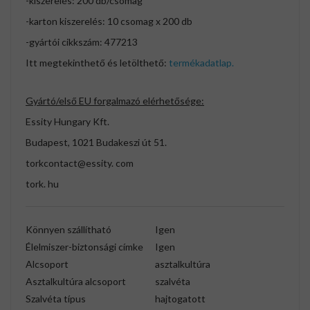
-kiszerelés: 200 db/csomag
-karton kiszerelés: 10 csomag x 200 db
-gyártói cikkszám: 477213
Itt megtekinthető és letölthető:
termékadatlap.
Gyártó/első EU forgalmazó elérhetősége:
Essity Hungary Kft.
Budapest, 1021 Budakeszi út 51.
torkcontact@essity. com
tork. hu
Könnyen szállítható
Igen
Élelmiszer-biztonsági címke
Igen
Alcsoport
asztalkultúra
Asztalkultúra alcsoport
szalvéta
Szalvéta típus
hajtogatott