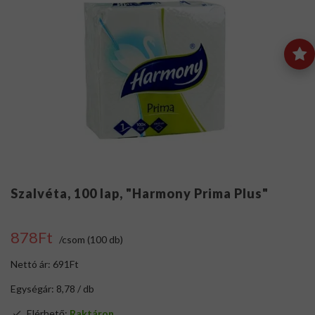
Szalvéta, 100 lap, "Harmony Prima Plus"
878Ft
/csom (100 db)
Nettó ár: 691Ft
Egységár: 8,78 / db
Elérhető:
Raktáron