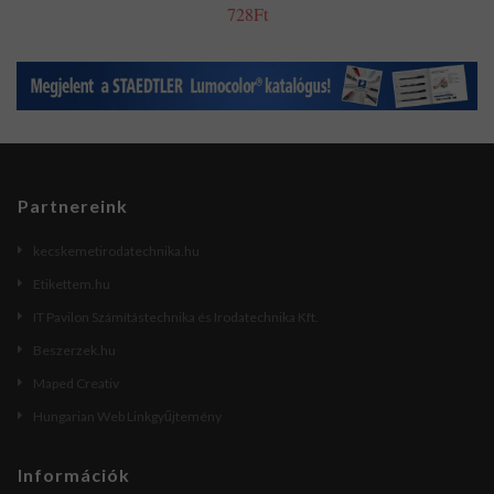
728Ft
Partnereink
kecskemetirodatechnika.hu
Etikettem.hu
IT Pavilon Számítástechnika és Irodatechnika Kft.
Beszerzek.hu
Maped Creativ
Hungarian Web Linkgyűjtemény
Információk