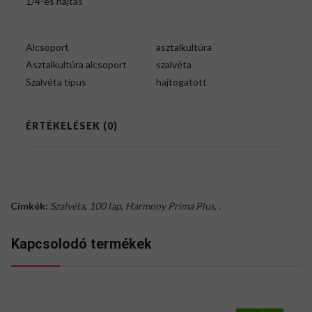
1/4-es hajtás
Alcsoport
asztalkultúra
Asztalkultúra alcsoport
szalvéta
Szalvéta típus
hajtogatott
ÉRTÉKELÉSEK (0)
Címkék:
Szalvéta
,
100 lap
,
Harmony Prima Plus
,
.
Kapcsolodó termékek