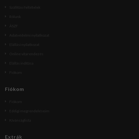
Szállítási feltételek
Rólunk
ÁSZF
Adatvédelmi nyilatkozat
Elállási nyilatkozat
Online vitarendezés
Elállás indítása
Fiókom
Fiókom
Fiókom
Eddigi megrendeléseim
Kívánságlista
Extrák