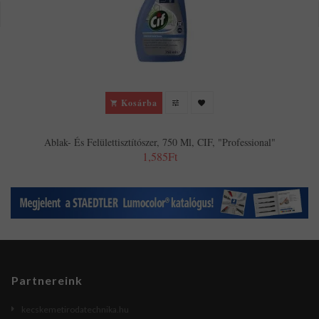
Kosárba
Ablak- És Felülettisztítószer, 750 Ml, CIF, "Professional"
1,585Ft
Partnereink
kecskemetirodatechnika.hu