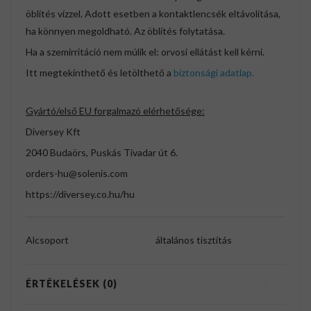
öblítés vízzel. Adott esetben a kontaktlencsék eltávolítása,
ha könnyen megoldható. Az öblítés folytatása.
Ha a szemirritáció nem múlik el: orvosi ellátást kell kérni.
Itt megtekinthető és letölthető a
biztonsági adatlap.
Gyártó/első EU forgalmazó elérhetősége:
Diversey Kft
2040 Budaörs, Puskás Tivadar út 6.
orders-hu@solenis.com
https://diversey.co.hu/hu
Alcsoport
általános tisztítás
ÉRTÉKELÉSEK (0)