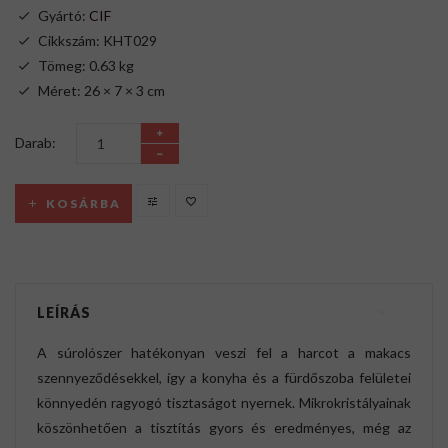
Gyártó:
CIF
Cikkszám: KHT029
Tömeg: 0.63 kg
Méret: 26 × 7 × 3 cm
Darab:
KOSÁRBA
LEÍRÁS
A súrolószer hatékonyan veszi fel a harcot a makacs
szennyeződésekkel, így a konyha és a fürdőszoba felületei
könnyedén ragyogó tisztaságot nyernek. Mikrokristályainak
köszönhetően a tisztítás gyors és eredményes, még az