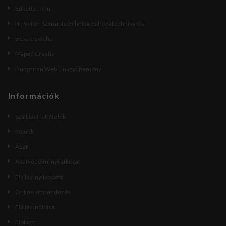
Etikettem.hu
IT Pavilon Számítástechnika és Irodatechnika Kft.
Beszerzek.hu
Maped Creativ
Hungarian Web Linkgyűjtemény
Információk
Szállítási feltételek
Rólunk
ÁSZF
Adatvédelmi nyilatkozat
Elállási nyilatkozat
Online vitarendezés
Elállás indítása
Fiókom