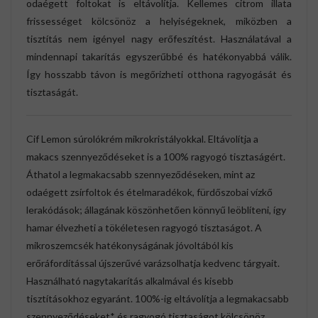
odaégett foltokat is eltávolítja. Kellemes citrom illata
frissességet kölcsönöz a helyiségeknek, miközben a
tisztítás nem igényel nagy erőfeszítést. Használatával a
mindennapi takarítás egyszerűbbé és hatékonyabbá válik.
Így hosszabb távon is megőrizheti otthona ragyogását és
tisztaságát.
Cif Lemon súrolókrém mikrokristályokkal. Eltávolítja a
makacs szennyeződéseket is a 100% ragyogó tisztaságért.
Áthatol a legmakacsabb szennyeződéseken, mint az
odaégett zsírfoltok és ételmaradékok, fürdőszobai vízkő
lerakódások; állagának köszönhetően könnyű leöblíteni, így
hamar élvezheti a tökéletesen ragyogó tisztaságot. A
mikroszemcsék hatékonyságának jóvoltából kis
erőráfordítással újszerűvé varázsolhatja kedvenc tárgyait.
Használható nagytakarítás alkalmával és kisebb
tisztításokhoz egyaránt. 100%-ig eltávolítja a legmakacsabb
szennyeződéseket* és ragyogó tisztaságot kölcsönöz.