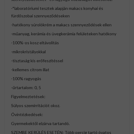
-*laboratóriumi tesztek alapján makacs konyhai és
fürdőszobai szennyeződéseken
-hatékony súrolókrém a makacs szennyeződések ellen
-műanyag, kerámia és üvegkerámia felületeken hatékony
-100%-os kosz eltávolítás
-mikrokristályokkal
-tisztaság kis erőfeszítéssel
-kellemes citrom illat
-100% ragyogás
-űrtartalom: 0, 5
Figyelmeztetések:
Súlyos szemirritációt okoz.
Óvintézkedések:
Gyermekektől elzárva tartandó.
SZEMBE KERÜLÉS ESETÉN: Több percig tartó óvatos