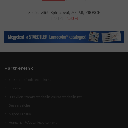
Ablaktisztító, Spiritusszal, 500 Ml, FROSCH
1,233Ft
1,451Ft
Partnereink
kecskemetirodatechnika.hu
Etikettem.hu
IT Pavilon Számítástechnika és Irodatechnika Kft.
Beszerzek.hu
Maped Creativ
Hungarian Web Linkgyűjtemény