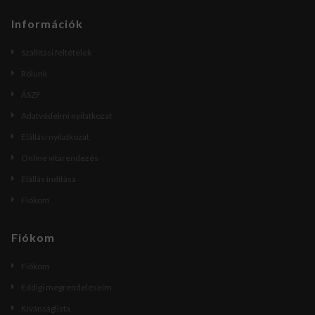
Információk
Szállítási feltételek
Rólunk
ÁSZF
Adatvédelmi nyilatkozat
Elállási nyilatkozat
Online vitarendezés
Elállás indítása
Fiókom
Fiókom
Fiókom
Eddigi megrendeléseim
Kívánságlista