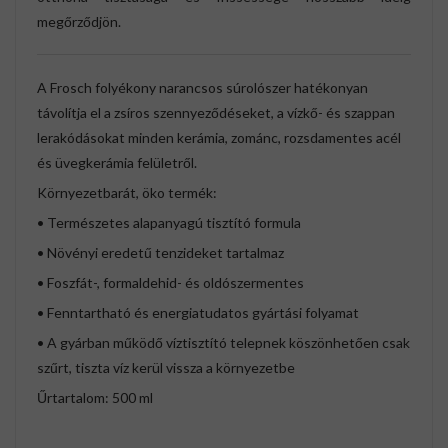
megőrződjön.
A Frosch folyékony narancsos súrolószer hatékonyan
távolítja el a zsíros szennyeződéseket, a vízkő- és szappan
lerakódásokat minden kerámia, zománc, rozsdamentes acél
és üvegkerámia felületről.
Környezetbarát, öko termék:
• Természetes alapanyagú tisztító formula
• Növényi eredetű tenzideket tartalmaz
• Foszfát-, formaldehid- és oldószermentes
• Fenntartható és energiatudatos gyártási folyamat
• A gyárban működő víztisztító telepnek köszönhetően csak
szűrt, tiszta víz kerül vissza a környezetbe
Űrtartalom: 500 ml