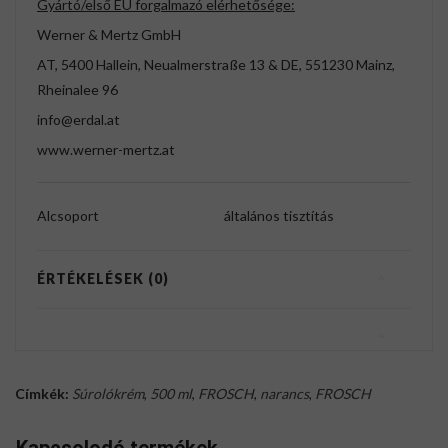
Gyártó/első EU forgalmazó elérhetősége:
Werner & Mertz GmbH
AT, 5400 Hallein, Neualmerstraße 13 & DE, 551230 Mainz,
Rheinalee 96
info@erdal.at
www.werner-mertz.at
Alcsoport
általános tisztítás
ÉRTÉKELÉSEK (0)
Címkék:
Súrolókrém
,
500 ml
,
FROSCH
,
narancs
,
FROSCH