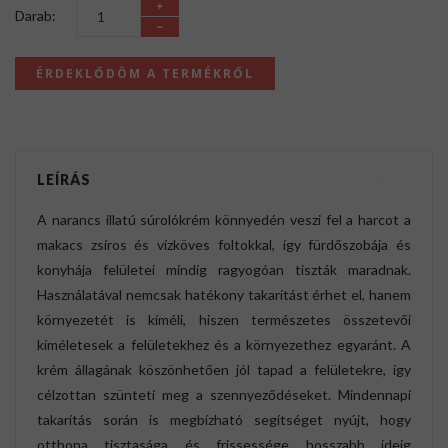
Darab:
ÉRDEKLŐDÖM A TERMÉKRŐL
LEÍRÁS
A narancs illatú súrolókrém könnyedén veszi fel a harcot a
makacs zsíros és vízköves foltokkal, így fürdőszobája és
konyhája felületei mindig ragyogóan tiszták maradnak.
Használatával nemcsak hatékony takarítást érhet el, hanem
környezetét is kíméli, hiszen természetes összetevői
kíméletesek a felületekhez és a környezethez egyaránt. A
krém állagának köszönhetően jól tapad a felületekre, így
célzottan szünteti meg a szennyeződéseket. Mindennapi
takarítás során is megbízható segítséget nyújt, hogy
otthona tisztasága és frissessége hosszabb ideig