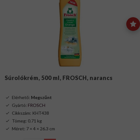
Súrolókrém, 500 ml, FROSCH, narancs
Elérhető:
Megszűnt
Gyártó:
FROSCH
Cikkszám: KHT438
Tömeg: 0.71 kg
Méret: 7 × 4 × 26.3 cm