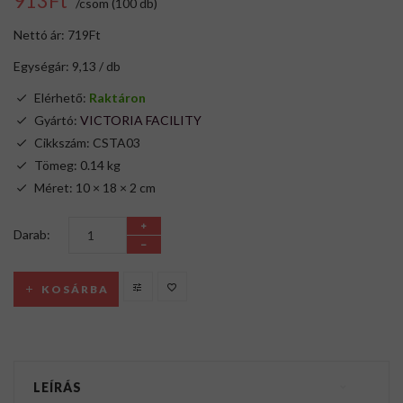
913Ft
/csom (100 db)
Nettó ár: 719Ft
Egységár: 9,13 / db
Elérhető:
Raktáron
Gyártó:
VICTORIA FACILITY
Cikkszám: CSTA03
Tömeg: 0.14 kg
Méret: 10 × 18 × 2 cm
Darab:
KOSÁRBA
LEÍRÁS