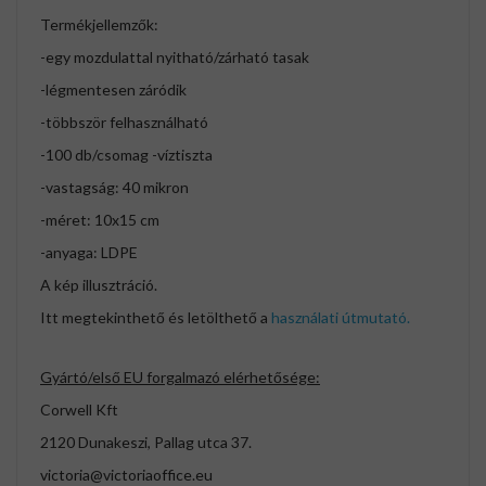
Termékjellemzők:
-egy mozdulattal nyitható/zárható tasak
-légmentesen záródik
-többször felhasználható
-100 db/csomag -víztiszta
-vastagság: 40 mikron
-méret: 10x15 cm
-anyaga: LDPE
A kép illusztráció.
Itt megtekinthető és letölthető a
használati útmutató.
Gyártó/első EU forgalmazó elérhetősége:
Corwell Kft
2120 Dunakeszi, Pallag utca 37.
victoria@victoriaoffice.eu