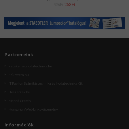
268Ft
326Ft
Partnereink
kecskemetirodatechnika.hu
Etikettem.hu
IT Pavilon Számítástechnika és Irodatechnika Kft.
Beszerzek.hu
Maped Creativ
Hungarian Web Linkgyűjtemény
Információk