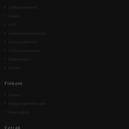
Szállítási feltételek
Rólunk
ÁSZF
Adatvédelmi nyilatkozat
Elállási nyilatkozat
Online vitarendezés
Elállás indítása
Fiókom
Fiókom
Fiókom
Eddigi megrendeléseim
Kívánságlista
Extrák