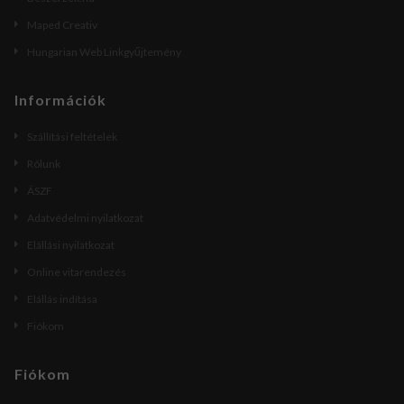
Maped Creativ
Hungarian Web Linkgyűjtemény
Információk
Szállítási feltételek
Rólunk
ÁSZF
Adatvédelmi nyilatkozat
Elállási nyilatkozat
Online vitarendezés
Elállás indítása
Fiókom
Fiókom