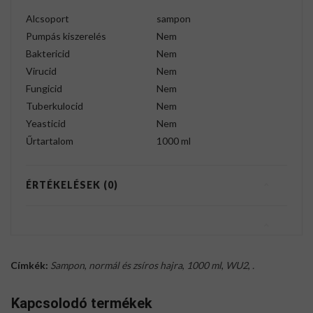
Alcsoport
sampon
Pumpás kiszerelés
Nem
Baktericid
Nem
Virucid
Nem
Fungicid
Nem
Tuberkulocid
Nem
Yeasticid
Nem
Űrtartalom
1000 ml
ÉRTÉKELÉSEK (0)
Címkék:
Sampon
,
normál és zsíros hajra
,
1000 ml
,
WU2
,
.
Kapcsolodó termékek