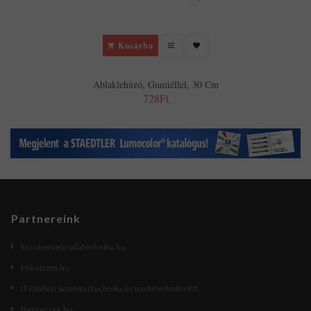
Kosárba
Ablaklehúzó, Gumiéllel, 30 Cm
728Ft
Partnereink
kecskemetirodatechnika.hu
Etikettem.hu
IT Pavilon Számítástechnika és Irodatechnika Kft.
Beszerzek.hu