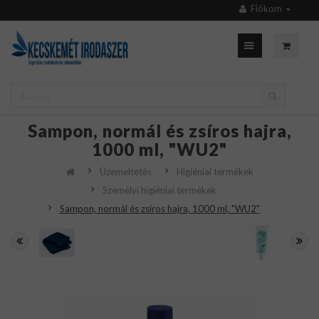
Fiókom
Sampon, normál és zsíros hajra,
1000 ml, "WU2"
Üzemeltetés
Higiéniai termékek
Személyi higiéniai termékek
Sampon, normál és zsíros hajra, 1000 ml, "WU2"