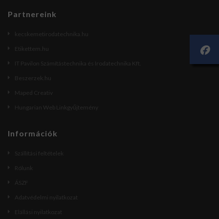
Partnereink
kecskemetirodatechnika.hu
Etikettem.hu
IT Pavilon Számítástechnika és Irodatechnika Kft.
Beszerzek.hu
Maped Creativ
Hungarian Web Linkgyűjtemény
Információk
Szállítási feltételek
Rólunk
ÁSZF
Adatvédelmi nyilatkozat
Elállási nyilatkozat