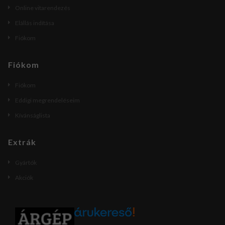
Online vitarendezés
Elállás indítása
Fiókom
Fiókom
Fiókom
Eddigi megrendeléseim
Kívánságlista
Extrák
Gyártók
Akciók