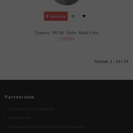
Kosárba
Tempera, 500 Ml, Südor, Metál Ezüst
2,053Ft
Tételek: 1 - 14 / 14
Partnereink
kecskemetirodatechnika.hu
Etikettem.hu
IT Pavilon Számítástechnika és Irodatechnika Kft.