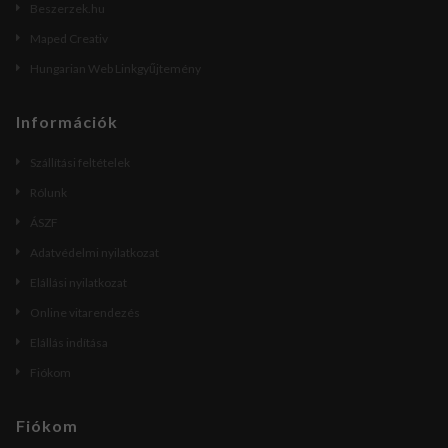
Beszerzek.hu
Maped Creativ
Hungarian Web Linkgyűjtemény
Információk
Szállítási feltételek
Rólunk
ÁSZF
Adatvédelmi nyilatkozat
Elállási nyilatkozat
Online vitarendezés
Elállás indítása
Fiókom
Fiókom