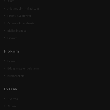
ÁSZF
Adatvédelmi nyilatkozat
Elállási nyilatkozat
Online vitarendezés
Elállás indítása
Fiókom
Fiókom
Fiókom
Eddigi megrendeléseim
Kívánságlista
Extrák
Gyártók
Akciók