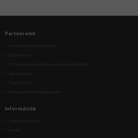
Partnereink
kecskemetirodatechnika.hu
Etikettem.hu
IT Pavilon Számítástechnika és Irodatechnika Kft.
Beszerzek.hu
Maped Creativ
Hungarian Web Linkgyűjtemény
Információk
Szállítási feltételek
Rólunk