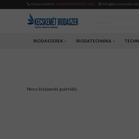
Hívjon minket:
+36203956949 (9-16h)
info@kecskemetiroda
IRODASZEREK
IRODATECHNIKA
TECHN
Nincs listázandó gyártó(k).