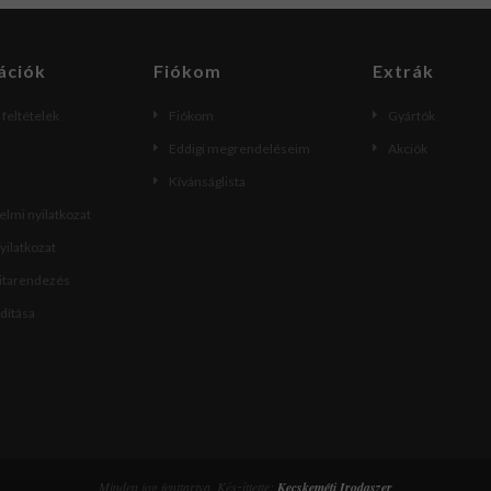
ációk
Fiókom
Extrák
i feltételek
Fiókom
Gyártók
Eddigi megrendeléseim
Akciók
Kívánságlista
lmi nyilatkozat
nyilatkozat
vitarendezés
ndítása
Minden jog fenttartva. Készíttette:
Kecskeméti Irodaszer