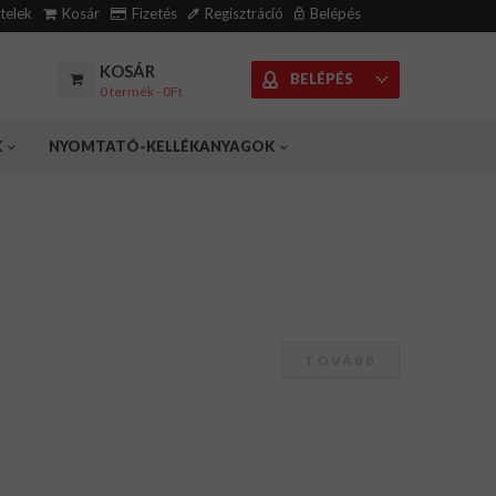
ételek
Kosár
Fizetés
Regisztráció
Belépés
KOSÁR
BELÉPÉS
0 termék - 0Ft
K
NYOMTATÓ-KELLÉKANYAGOK
TOVÁBB