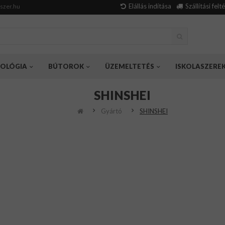
Elállás indítása
Szállítási felt
szer.hu
OLÓGIA
BÚTOROK
ÜZEMELTETÉS
ISKOLASZERE
SHINSHEI
Gyártó
SHINSHEI