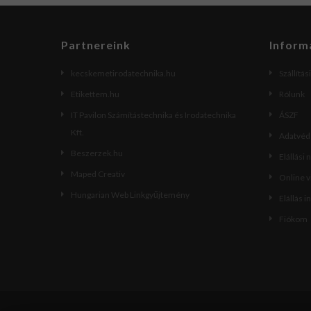
Partnereink
Inform
kecskemetirodatechnika.hu
Szállítás
Etikettem.hu
Rólunk
IT Pavilon Számítástechnika és Irodatechnika
ÁSZF
Kft.
Adatvéde
Beszerzek.hu
Elállási 
Maped Creativ
Online 
Hungarian Web Linkgyűjtemény
Elállás i
Fiókom