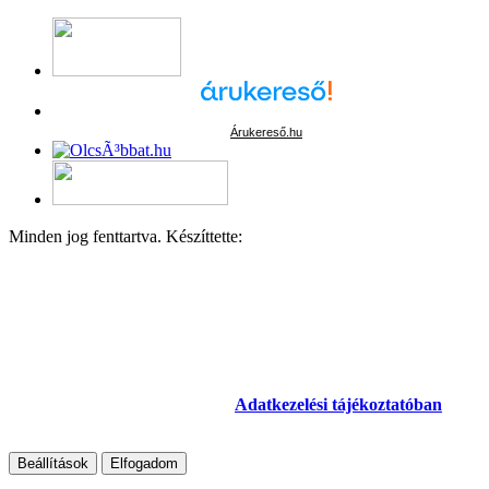
Árukereső.hu
Minden jog fenttartva. Készíttette:
Kecskeméti Irodaszer
Adatkezelési beállítások
Weboldalunk az alapvető működéshez szükséges cookie-kat
használ. Szélesebb körű funkcionalitáshoz (marketing,
statisztika, személyre szabás) egyéb cookie-kat engedélyezhetsz.
Részletesebb információkat az
Adatkezelési tájékoztatóban
találsz.
Beállítások
Elfogadom