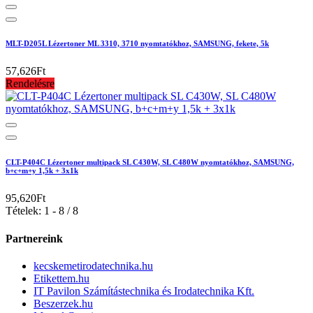
MLT-D205L Lézertoner ML 3310, 3710 nyomtatókhoz, SAMSUNG, fekete, 5k
57,626Ft
Rendelésre
CLT-P404C Lézertoner multipack SL C430W, SL C480W nyomtatókhoz, SAMSUNG,
b+c+m+y 1,5k + 3x1k
95,620Ft
Tételek: 1 - 8 / 8
Partnereink
kecskemetirodatechnika.hu
Etikettem.hu
IT Pavilon Számítástechnika és Irodatechnika Kft.
Beszerzek.hu