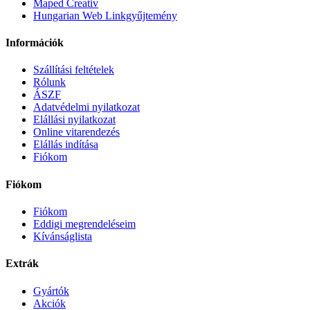
Maped Creativ
Hungarian Web Linkgyűjtemény
Információk
Szállítási feltételek
Rólunk
ÁSZF
Adatvédelmi nyilatkozat
Elállási nyilatkozat
Online vitarendezés
Elállás indítása
Fiókom
Fiókom
Fiókom
Eddigi megrendeléseim
Kívánságlista
Extrák
Gyártók
Akciók