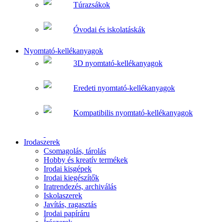
Túrazsákok
Óvodai és iskolatáskák
Nyomtató-kellékanyagok
3D nyomtató-kellékanyagok
Eredeti nyomtató-kellékanyagok
Kompatibilis nyomtató-kellékanyagok
Irodaszerek
Csomagolás, tárolás
Hobby és kreatív termékek
Irodai kisgépek
Irodai kiegészítők
Iratrendezés, archiválás
Iskolaszerek
Javítás, ragasztás
Irodai papíráru