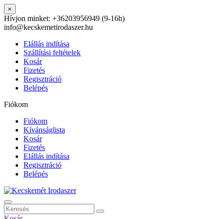
×
Hívjon minket:
+36203956949 (9-16h)
info@kecskemetirodaszer.hu
Elállás indítása
Szállítási feltételek
Kosár
Fizetés
Regisztráció
Belépés
Fiókom
Fiókom
Kívánságlista
Kosár
Fizetés
Elállás indítása
Regisztráció
Belépés
Kosár