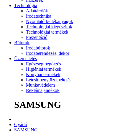
Írószerek
Technológia
Adattárolók
Irodatechnika
Nyomtató-kellékanyagok
Technológiai kiegészítők
Technológiai termékek
Prezentáció
Bútorok
Irodabútorok
Irodaberendezés, dekor
Üzemeltetés
Egészségmegőrzés
Higiéniai termékek
Konyhai termékek
Létesítmény üzemeltetés
Munkavédelem
Reklámajándékok
SAMSUNG
Gyártó
SAMSUNG