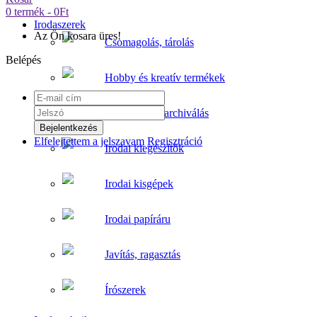
0 termék - 0Ft
Irodaszerek
Az Ön kosara üres!
Csomagolás, tárolás
Belépés
Hobby és kreatív termékek
Iratrendezés, archiválás
Elfelejtettem a jelszavam
Regisztráció
Irodai kiegészítők
Irodai kisgépek
Irodai papíráru
Javítás, ragasztás
Írószerek