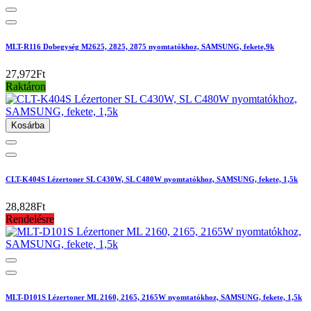
MLT-R116 Dobegység M2625, 2825, 2875 nyomtatókhoz, SAMSUNG, fekete,9k
27,972Ft
Raktáron
Kosárba
CLT-K404S Lézertoner SL C430W, SL C480W nyomtatókhoz, SAMSUNG, fekete, 1,5k
28,828Ft
Rendelésre
MLT-D101S Lézertoner ML 2160, 2165, 2165W nyomtatókhoz, SAMSUNG, fekete, 1,5k