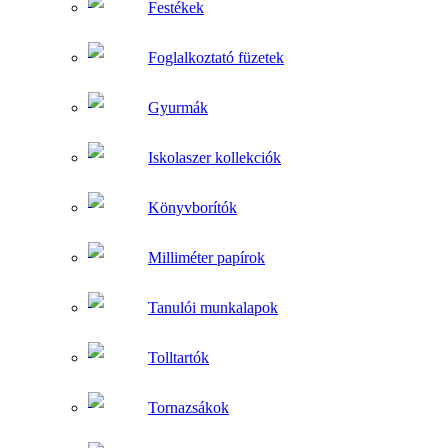
Festékek
Foglalkoztató füzetek
Gyurmák
Iskolaszer kollekciók
Könyvborítók
Milliméter papírok
Tanulói munkalapok
Tolltartók
Tornazsákok