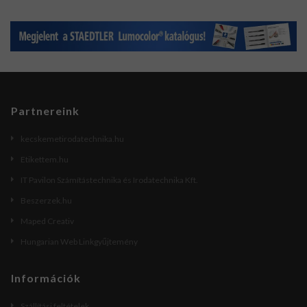
Partnereink
kecskemetirodatechnika.hu
Etikettem.hu
IT Pavilon Számítástechnika és Irodatechnika Kft.
Beszerzek.hu
Maped Creativ
Hungarian Web Linkgyűjtemény
Információk
Szállítási feltételek