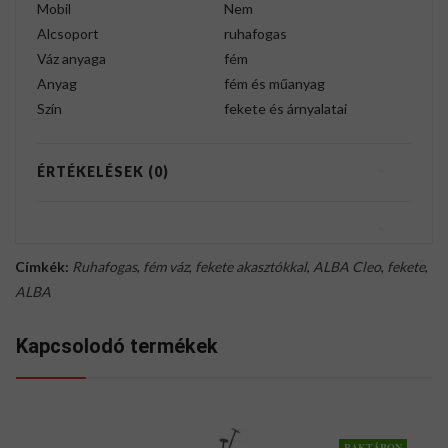
Mobil
Nem
Alcsoport
ruhafogas
Váz anyaga
fém
Anyag
fém és műanyag
Szín
fekete és árnyalatai
ÉRTÉKELÉSEK (0)
Címkék:
Ruhafogas
,
fém váz
,
fekete akasztókkal
,
ALBA Cleo
,
fekete
,
ALBA
Kapcsolodó termékek
RAKTÁRON