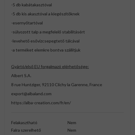
-5 db kabátakasztóval
-5 db kis akasztóval a kiegészítőknek
-esernyőtartóval
-súlyozott talp a megfelelő stabilitásért
-levehető esővízcsepegtető tálcával
-a terméket elemkre bontva szállítjuk
Gyártó/első EU forgalmazó elérhetősége:
Albert S.A.
8 rue Huntziger, 92110 Clichy la Garenne, France
export@albaland.com
https://alba-creation.com/fr/en/
Felakasztható
Nem
Falra szerelhető
Nem