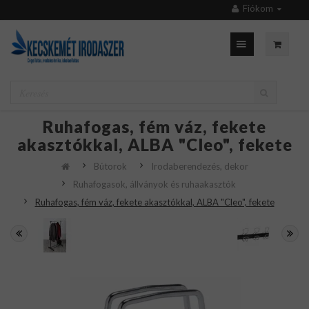
Fiókom
Ruhafogas, fém váz, fekete
akasztókkal, ALBA "Cleo", fekete
Bútorok
Irodaberendezés, dekor
Ruhafogasok, állványok és ruhaakasztók
Ruhafogas, fém váz, fekete akasztókkal, ALBA "Cleo", fekete