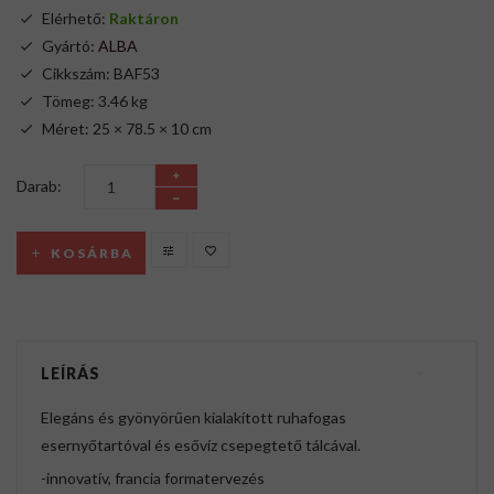
Elérhető:
Raktáron
Gyártó:
ALBA
Cikkszám: BAF53
Tömeg: 3.46 kg
Méret: 25 × 78.5 × 10 cm
Darab:
KOSÁRBA
LEÍRÁS
Elegáns és gyönyörűen kialakított ruhafogas
esernyőtartóval és esővíz csepegtető tálcával.
-innovatív, francia formatervezés