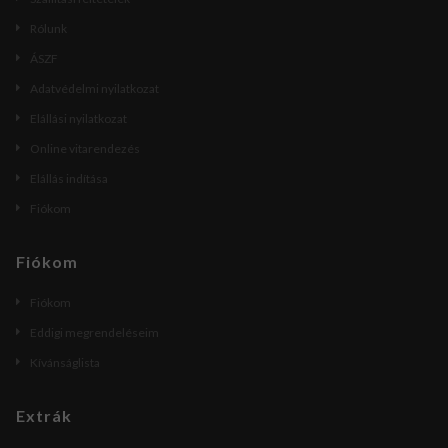
Rólunk
ÁSZF
Adatvédelmi nyilatkozat
Elállási nyilatkozat
Online vitarendezés
Elállás indítása
Fiókom
Fiókom
Fiókom
Eddigi megrendeléseim
Kívánságlista
Extrák